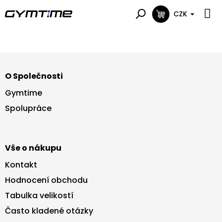
Přejít
na
CZK
NÁKUPNÍ
obsah
KOŠÍK
Z
á
O Společnosti
p
a
Gymtime
t
Spolupráce
í
Vše o nákupu
Kontakt
Hodnocení obchodu
Tabulka velikostí
Často kladené otázky