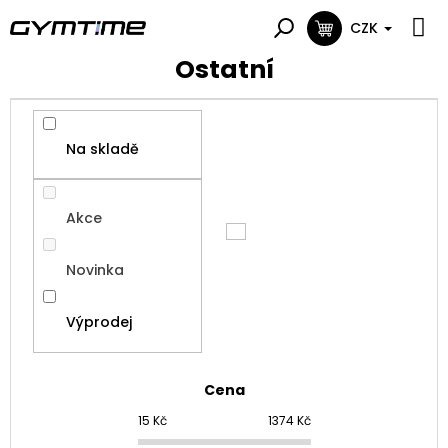
Přejít
na
CZK
NÁKUPNÍ
obsah
KOŠÍK
Ostatní
Na skladě
Akce
Novinka
Výprodej
Cena
15
Kč
1374
Kč