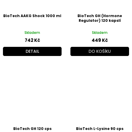
BioTech AAKG Shock 1000 ml
BioTech GH (Hormone
Regulator) 120 kapslí
Skladem
Skladem
742 Kč
449 Kč
DETAIL
DO KOŠÍKU
BioTech GH 120 cps
BioTech L-Lysine 90 cps