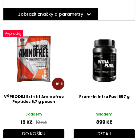
Zobrazit značky a parametry
V
ý
Výprodej
p
i
s
p
r
o
d
–16 %
u
k
VÝPRODEJ Extrifit Aminofree
Prom-In Intra Fuel 557 g
t
Peptides 6,7 g peach
ů
Skladem
Skladem
15 Kč
18 Kč
899 Kč
DO KOŠÍKU
DETAIL