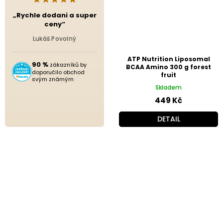
„Rychle dodani a super
ceny“
Lukáš Povolný
ATP Nutrition Liposomal
90 %
zákazníků by
BCAA Amino 300 g forest
doporučilo obchod
fruit
svým známým
Skladem
449 Kč
DETAIL