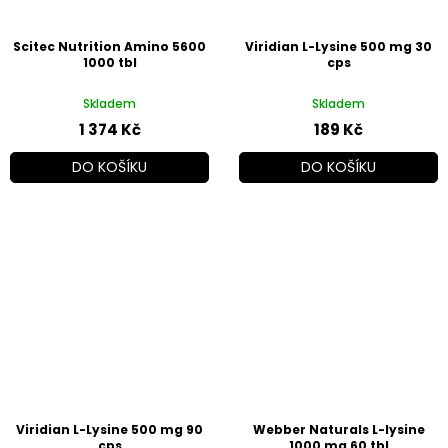
Scitec Nutrition Amino 5600
Viridian L-Lysine 500 mg 30
1000 tbl
cps
Skladem
Skladem
1 374 Kč
189 Kč
DO KOŠÍKU
DO KOŠÍKU
Viridian L-Lysine 500 mg 90
Webber Naturals L-lysine
cps
1000 mg 60 tbl