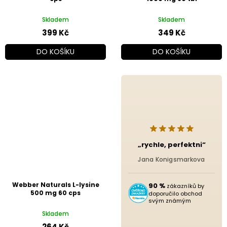
Skladem
Skladem
399 Kč
349 Kč
DO KOŠÍKU
DO KOŠÍKU
„rychle, perfektni“
Jana Konigsmarkova
Webber Naturals L-lysine
90 %
zákazníků by
500 mg 60 cps
doporučilo obchod
svým známým
Skladem
264 Kč