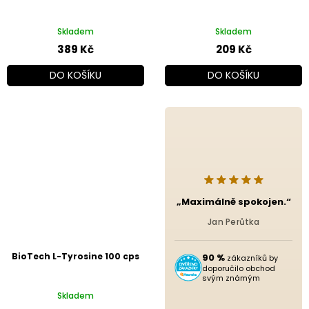
Skladem
Skladem
389 Kč
209 Kč
DO KOŠÍKU
DO KOŠÍKU
„Maximálně spokojen.“
Jan Perůtka
BioTech L-Tyrosine 100 cps
90 %
zákazníků by
doporučilo obchod
svým známým
Skladem