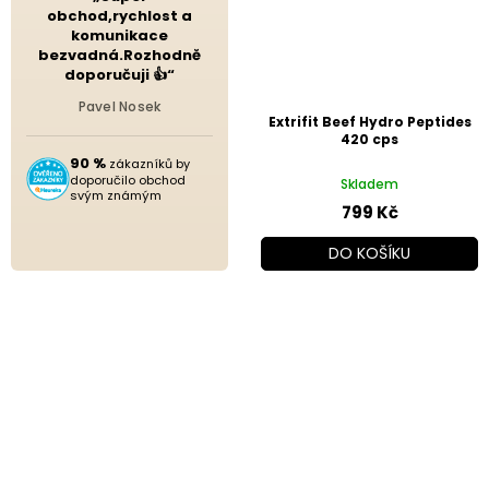
obchod,rychlost a
komunikace
bezvadná.Rozhodně
doporučuji 👍“
Pavel Nosek
Extrifit Beef Hydro Peptides
420 cps
90 %
zákazníků by
doporučilo obchod
Skladem
svým známým
799 Kč
DO KOŠÍKU