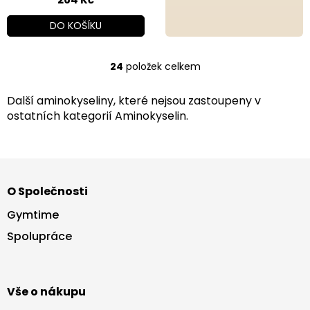
DO KOŠÍKU
24
položek celkem
O
v
l
Další aminokyseliny, které nejsou zastoupeny v
á
ostatních kategorií Aminokyselin.
d
a
c
Z
í
p
á
r
O Společnosti
p
v
a
Gymtime
k
t
y
Spolupráce
í
v
ý
p
i
Vše o nákupu
s
u