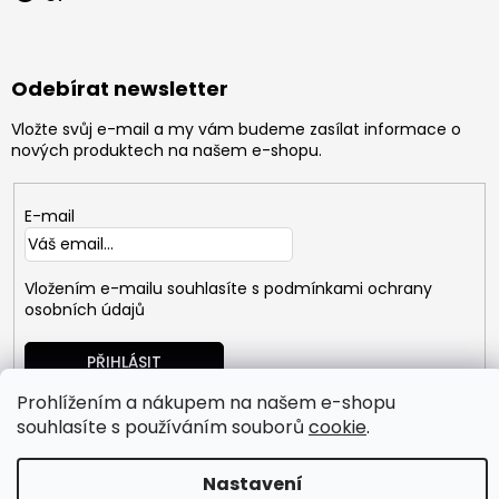
Odebírat newsletter
Vložte svůj e-mail a my vám budeme zasílat informace o
nových produktech na našem e-shopu.
E-mail
Vložením e-mailu souhlasíte s
podmínkami ochrany
osobních údajů
PŘIHLÁSIT
SE
Prohlížením a nákupem na našem e-shopu
souhlasíte s používáním souborů
cookie
.
Copyright 2026
GYMTIME
. Všechna práva vyhrazena.
Nastavení
Vytvořil Shoptet