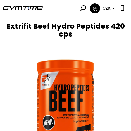
Přejít
na
CZK
NÁKUPNÍ
obsah
KOŠÍK
Extrifit Beef Hydro Peptides 420
cps