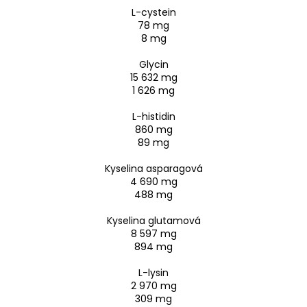
L-cystein
78 mg
8 mg
Glycin
15 632 mg
1 626 mg
L-histidin
860 mg
89 mg
Kyselina asparagová
4 690 mg
488 mg
Kyselina glutamová
8 597 mg
894 mg
L-lysin
2 970 mg
309 mg