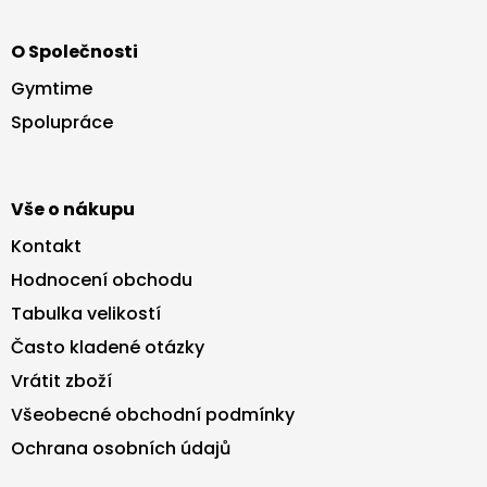
Z
á
O Společnosti
p
a
Gymtime
t
Spolupráce
í
Vše o nákupu
Kontakt
Hodnocení obchodu
Tabulka velikostí
Často kladené otázky
Vrátit zboží
Všeobecné obchodní podmínky
Ochrana osobních údajů