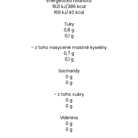
Energetická hodnota
1621 kJ/386 kcal
169 kJ/40 kcal
Tuky
0,8 g
0,1 g
- z toho nasycené mastné kyseliny
0,7 g
0,1 g
Sacharidy
0 g
0 g
- z toho cukry
0 g
0 g
Vláknina
0 g
0 g