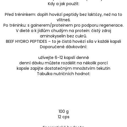
Kdy a jak použít:
Před tréninkem: doplň hovězí peptidy bez laktózy, než na to
vlítneš.
Po tréninku: s gainerem/proteinem pro podporu regenerace.
V dietě a k jídlům chudým na protein: čistý zdroj
aminokyselin bez cukrů.
BEEF HYDRO PEPTIDES – to je čistá hovězí síla v každé kapsli
Doporučené dávkování:
užívejte 6-12 kapslí denně
denní dávku můžete rozdělit na několik porcí
kapsle zapijte dostatečným množstvím tekutin
Tabulka nutričních hodnot:
100 g
12 cps