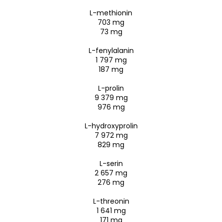
L-methionin
703 mg
73 mg
L-fenylalanin
1 797 mg
187 mg
L-prolin
9 379 mg
976 mg
L-hydroxyprolin
7 972 mg
829 mg
L-serin
2 657 mg
276 mg
L-threonin
1 641 mg
171 mg