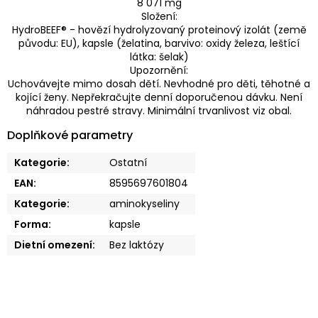
8 071 mg
Složení:
HydroBEEF® - hovězí hydrolyzovaný proteinový izolát (země
původu: EU), kapsle (želatina, barvivo: oxidy železa, leštící
látka: šelak)
Upozornění:
Uchovávejte mimo dosah dětí. Nevhodné pro děti, těhotné a
kojící ženy. Nepřekračujte denní doporučenou dávku. Není
náhradou pestré stravy. Minimální trvanlivost viz obal.
Doplňkové parametry
Kategorie
:
Ostatní
EAN
:
8595697601804
Kategorie
:
aminokyseliny
Forma
:
kapsle
Dietní omezení
:
Bez laktózy