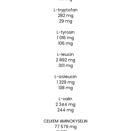
L-tryptofan
282 mg
29 mg
L-tyrosin
1 016 mg
106 mg
L-leucin
2 892 mg
301 mg
L-izoleucin
1 329 mg
138 mg
L-valin
2 344 mg
244 mg
CELKEM AMINOKYSELIN
77 579 mg