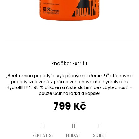
Značka:
Extrifit
„Beef amino peptidy“ s vylepšeným složením! Čisté hovězí
peptidy izolované z prémiového hovězího hydrolyzátu
HydroBEEF™. 95 % bílkovin a čisté složení bez zbytečností –
pouze účinná látka a kapsle!
799 Kč
Měrná
cena:
ZEPTAT SE
HLÍDAT
SDÍLET