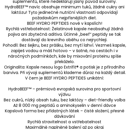
suplementů, které nedeklarují jasný původ suroviny.
HydroBEEF™ navíc obsahuje minimum tuků, žádné cukry ani
laktózu! Tyto jedinečné nutriční vlastnosti odpovídají
požadavkům nejpřísnějších diet.
BEEF HYDRO PEPTIDES nově v kapslích!
Rychlá vstřebatelnost: Želatinové kapsle neobsahují žádná
pojiva ani zbytečná aditiva. Účinné „beef“ peptidy se tak
dostávají do krevního oběhu co nejrychleji.
Pohodlí: Bez šejkru, bez prášku, bez mytí lahví. Vezmeš kapsle,
zapiješ vodou a máš hotovo – v šatně, na cestách i v
náročných podmínkách, kde by mixování proteinu spíše
překáželo.
Originalita: Kapsle nesou logo Extrifit® a potisk je z přírodního
barviva. Při vývoji suplementů klademe důraz na každý detail.
V čem je BEEF HYDRO PEPTIDES unikátní:
HydroBEEF™ – prémiová evropská surovina pro sportovní
výživu
Bez cukrů, nízký obsah tuku, bez laktózy – diet-friendly volba
Až 8 000 mg peptidů a aminokyselin v denní dávce
Kapslová forma bez přídatných látek – čisté složení, přesné
dávkování
Rychlá stravitelnost a vstřebatelnost
Maximálně naplněné balení až po okraj