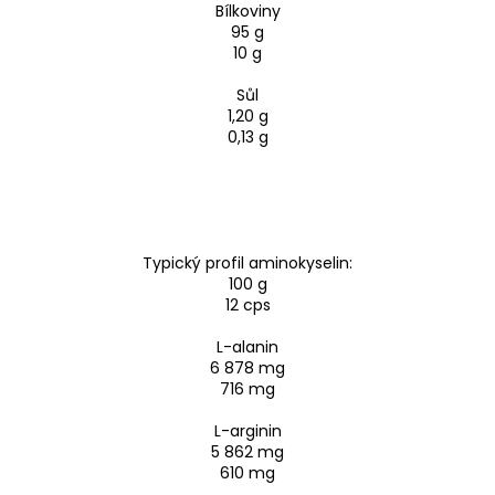
Bílkoviny
95 g
10 g
Sůl
1,20 g
0,13 g
Typický profil aminokyselin:
100 g
12 cps
L-alanin
6 878 mg
716 mg
L-arginin
5 862 mg
610 mg