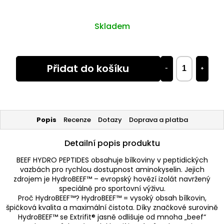
Skladem
Přidat do košíku
−
+
Popis
Recenze
Dotazy
Doprava a platba
Detailní popis produktu
BEEF HYDRO PEPTIDES obsahuje bílkoviny v peptidických
vazbách pro rychlou dostupnost aminokyselin. Jejich
zdrojem je HydroBEEF™ – evropský hovězí izolát navržený
speciálně pro sportovní výživu.
Proč HydroBEEF™? HydroBEEF™ = vysoký obsah bílkovin,
špičková kvalita a maximální čistota. Díky značkové surovině
HydroBEEF™ se Extrifit® jasně odlišuje od mnoha „beef“