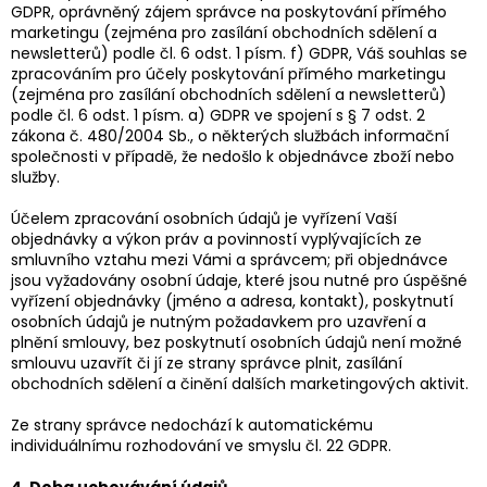
GDPR, oprávněný zájem správce na poskytování přímého
marketingu (zejména pro zasílání obchodních sdělení a
newsletterů) podle čl. 6 odst. 1 písm. f) GDPR, Váš souhlas se
zpracováním pro účely poskytování přímého marketingu
(zejména pro zasílání obchodních sdělení a newsletterů)
podle čl. 6 odst. 1 písm. a) GDPR ve spojení s § 7 odst. 2
zákona č. 480/2004 Sb., o některých službách informační
společnosti v případě, že nedošlo k objednávce zboží nebo
služby.
Účelem zpracování osobních údajů je vyřízení Vaší
objednávky a výkon práv a povinností vyplývajících ze
smluvního vztahu mezi Vámi a správcem; při objednávce
jsou vyžadovány osobní údaje, které jsou nutné pro úspěšné
vyřízení objednávky (jméno a adresa, kontakt), poskytnutí
osobních údajů je nutným požadavkem pro uzavření a
plnění smlouvy, bez poskytnutí osobních údajů není možné
smlouvu uzavřít či jí ze strany správce plnit, zasílání
obchodních sdělení a činění dalších marketingových aktivit.
Ze strany správce nedochází k automatickému
individuálnímu rozhodování ve smyslu čl. 22 GDPR.
4. Doba uchovávání údajů