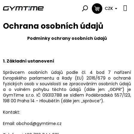
Přejít
na
CZK
NÁKUPNÍ
obsah
KOŠÍK
Ochrana osobních údajů
Podmínky ochrany osobních údajů
1. Základní ustanovení
Správcem osobních údajů podle čl. 4 bod 7 nařízení
Evropského parlamentu a Rady (EU) 2016/679 o ochraně
fyzických osob v souvislosti se zpracováním osobních údajů
a o volném pohybu těchto údajů (dále jen: „GDPR”) je
GymTime s.r.o. IČ 09313788 se sídlem Poděbradská 557/123,
198 00 Praha 14 - Hloubětín (dále jen: „správce“).
Kontakt:
Email: obchod@gymtime.cz