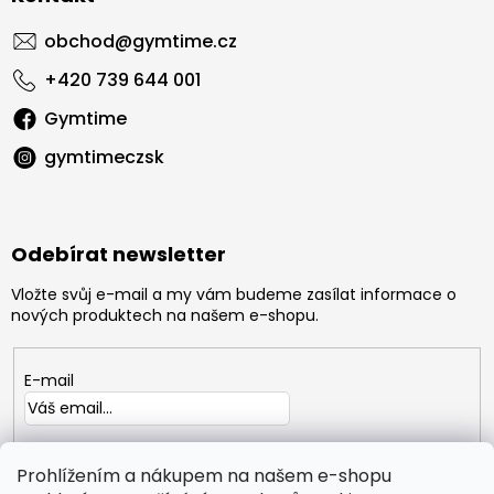
obchod
@
gymtime.cz
+420 739 644 001
Gymtime
gymtimeczsk
Odebírat newsletter
Vložte svůj e-mail a my vám budeme zasílat informace o
nových produktech na našem e-shopu.
E-mail
Vložením e-mailu souhlasíte s
podmínkami ochrany
osobních údajů
Prohlížením a nákupem na našem e-shopu