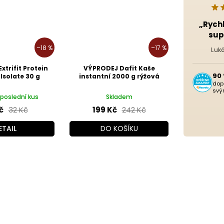
„Rych
sup
–18 %
–17 %
Luk
trifit Protein
VÝPRODEJ Dafit Kaše
90
Isolate 30 g
instantní 2000 g rýžová
dop
svý
poslední kus
Skladem
č
32 Kč
199 Kč
242 Kč
ETAIL
DO KOŠÍKU