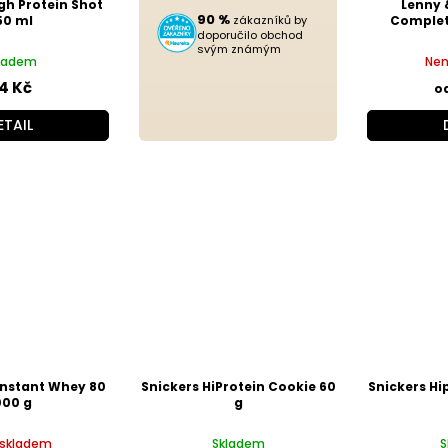
h Protein Shot
Lenny 
90 %
50 ml
zákazníků by
Complete
doporučilo obchod
svým známým
ladem
Nen
4 Kč
o
ETAIL
 Instant Whey 80
Snickers HiProtein Cookie 60
Snickers Hi
000 g
g
 skladem
Skladem
S