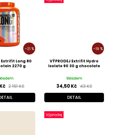
–21 %
–19 %
Extrifit Long 80
VÝPRODEJ Extrifit Hydro
rotein 2270 g
Isolate 90 30 g chocolate
kladem
Skladem
 Kč
2 161 Kč
34,50 Kč
43 Kč
DETAIL
DETAIL
Výprodej