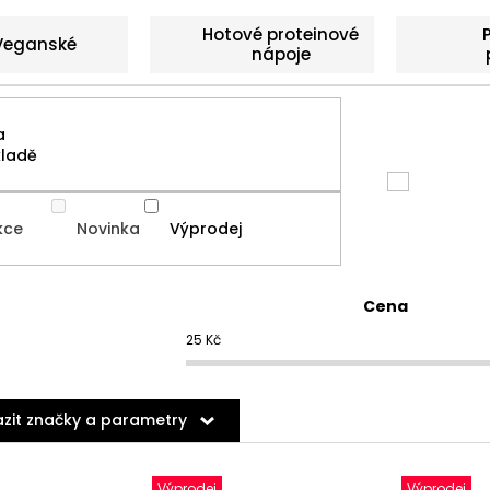
Hotové proteinové
Veganské
nápoje
a
kladě
kce
Novinka
Výprodej
Cena
25
Kč
zit značky a parametry
Výprodej
Výprodej