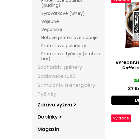
ý
Proteinové pudinky
(puding)
p
Syrovátkové (whey)
i
s
Vaječné
p
Veganské
r
Hotové proteinové nápoje
o
Proteinové palačinky
d
Proteinové tyčinky (protein
u
bar)
k
VÝPRODEJ Ex
Sacharidy, gainery
t
Caffe Is
ů
Spalovače tuků
Sk
Stimulanty a energizéry
37 K
Tyčinky
D
Zdravá výživa
Doplňky
Výprodej
Magazín