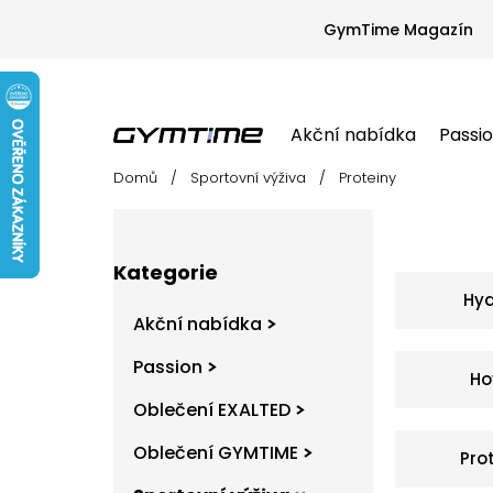
Přejít
na
GymTime Magazín
obsah
Akční nabídka
Passi
Domů
/
Sportovní výživa
/
Proteiny
Akční nabídka
Passion
Oblečení EX
P
o
s
Přeskočit
t
Kategorie
kategorie
r
Hy
a
Akční nabídka
n
n
Passion
Ho
í
Oblečení EXALTED
p
a
Oblečení GYMTIME
Pro
n
e