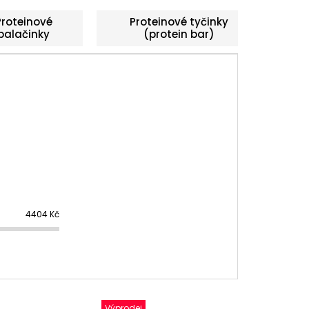
Proteinové
Proteinové tyčinky
palačinky
(protein bar)
4404
Kč
Výprodej