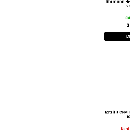
Ehrmann Hig
2
Sk
3
D
Extrifit CFM
1
Není