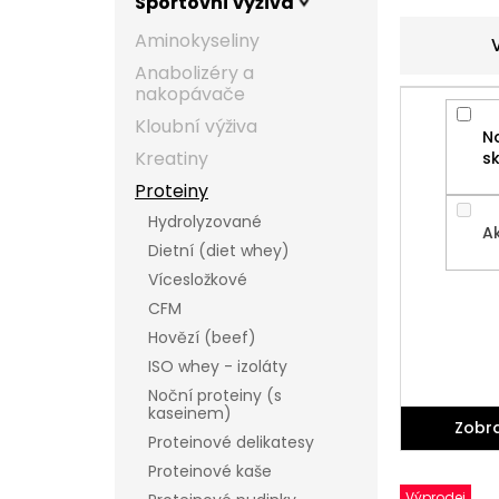
Sportovní výživa
l
Aminokyseliny
Anabolizéry a
nakopávače
Kloubní výživa
N
Kreatiny
s
Proteiny
Hydrolyzované
A
Dietní (diet whey)
Vícesložkové
CFM
Hovězí (beef)
ISO whey - izoláty
Noční proteiny (s
kaseinem)
Zobra
Proteinové delikatesy
Proteinové kaše
V
Výprodej