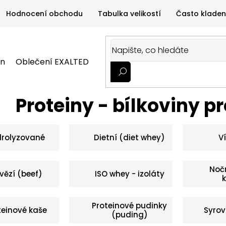
Hodnocení obchodu
Tabulka velikostí
Často kladen
on
Oblečení EXALTED
Oblečení GYMTIME
Sportovní
ALTED
Oblečení GYMTIME
Sportovní výživa
Zdravá v
Proteiny - bílkoviny p
drolyzované
Dietní (diet whey)
V
Nočn
vězí (beef)
ISO whey - izoláty
Proteinové pudinky
teinové kaše
Syrov
(puding)