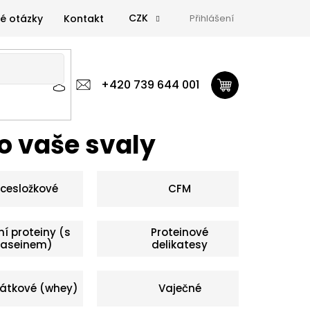
CZK
é otázky
Kontakt
Přihlášení
 výživa
Zdravá výživa
+420 739 644 001
Doplňky
GymTime Magazín
ýživa
Doplňky
GymTime Magazín
Značky
Proviz
ro vaše svaly
ícesložkové
CFM
í proteiny (s
Proteinové
kaseinem)
delikatesy
átkové (whey)
Vaječné