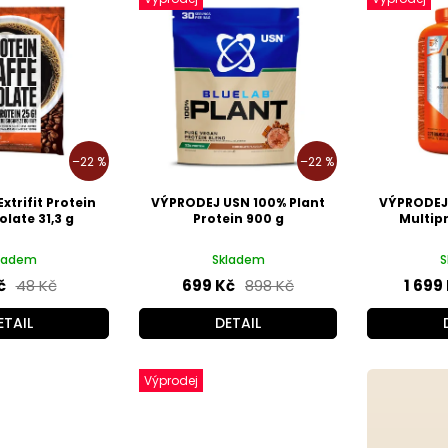
–22 %
–22 %
trifit Protein
VÝPRODEJ USN 100% Plant
VÝPRODEJ 
olate 31,3 g
Protein 900 g
Multip
ladem
Skladem
S
č
48 Kč
699 Kč
898 Kč
1 699
ETAIL
DETAIL
Výprodej