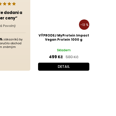
le dodani a
er ceny“
–13 %
áš Povolný
VÝPRODEJ MyProtein Impact
 %
zákazníků by
Vegan Protein 1000 g
oručilo obchod
m známým
Skladem
499 Kč
580 Kč
DETAIL