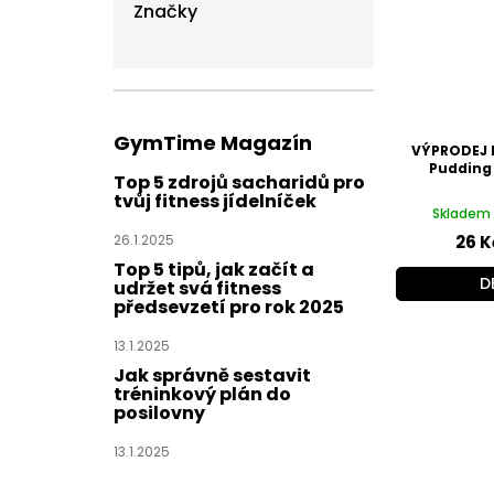
Značky
GymTime Magazín
VÝPRODEJ Ex
Pudding 
Top 5 zdrojů sacharidů pro
tvůj fitness jídelníček
Skladem 
26 K
26.1.2025
Top 5 tipů, jak začít a
D
udržet svá fitness
předsevzetí pro rok 2025
13.1.2025
Jak správně sestavit
tréninkový plán do
posilovny
13.1.2025