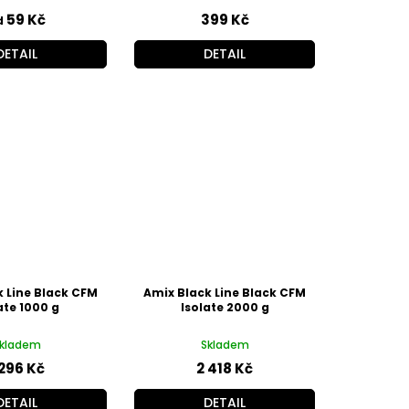
59 Kč
399 Kč
d
DETAIL
DETAIL
k Line Black CFM
Amix Black Line Black CFM
ate 1000 g
Isolate 2000 g
kladem
Skladem
 296 Kč
2 418 Kč
DETAIL
DETAIL