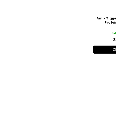
Amix Tigg
Protei
Sk
3
D