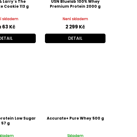
& Larry´s The
USN Bluelab 100% Whey
 Cookie 113 g
Premium Protein 2000 g
í skladem
Není skladem
63 Kč
2 299 Kč
d
DETAIL
DETAIL
protein Low Sugar
Accurate+ Pure Whey 500 g
57 g
kladem
Skladem