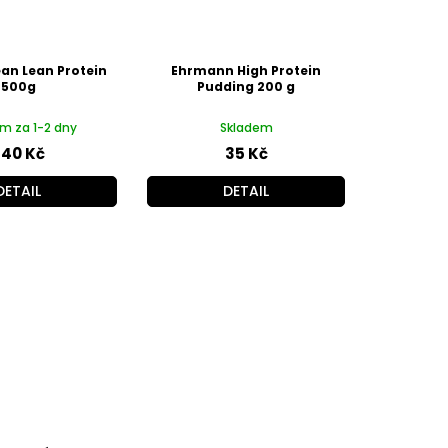
ean Lean Protein
Ehrmann High Protein
500g
Pudding 200 g
m za 1-2 dny
Skladem
40 Kč
35 Kč
DETAIL
DETAIL