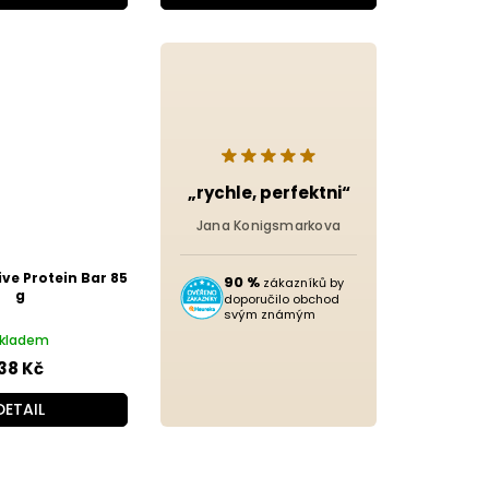
„rychle, perfektni“
Jana Konigsmarkova
ive Protein Bar 85
90 %
zákazníků by
g
doporučilo obchod
svým známým
kladem
38 Kč
DETAIL