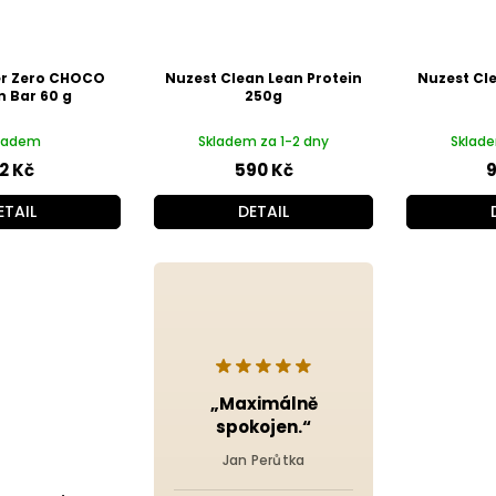
er Zero CHOCO
Nuzest Clean Lean Protein
Nuzest Cl
n Bar 60 g
250g
ladem
Skladem za 1-2 dny
Sklade
2 Kč
590 Kč
9
ETAIL
DETAIL
„Maximálně
spokojen.“
Jan Perůtka