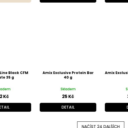
Line Black CFM
Amix Exclusive Protein Bar
Amix Exclus
ate 35 g
40 g
ladem
Skladem
S
2 Kč
25 Kč
ETAIL
DETAIL
NAČÍST 24 DALŠÍCH