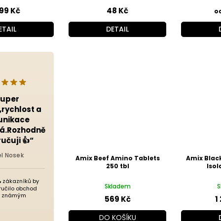
099 Kč
48 Kč
o
ETAIL
DETAIL
Super
rychlost a
nikace
á.Rozhodně
učuji 👍“
l Nosek
Amix Beef Amino Tablets
Amix Blac
250 tbl
Isol
%
zákazníků by
Skladem
S
ručilo obchod
 známým
569 Kč
1
DO KOŠÍKU