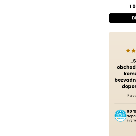
1 
D
„
obchod,
komu
bezvadn
dopor
Pave
90 
dopo
svým