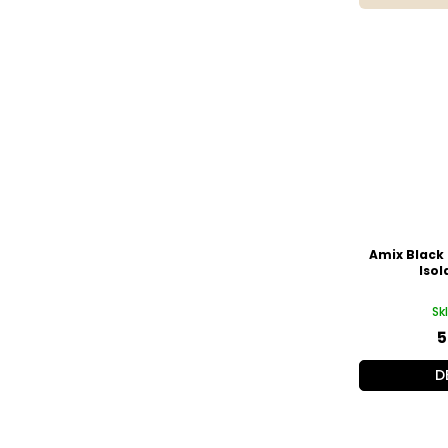
Amix Black 
Isol
Sk
5
D