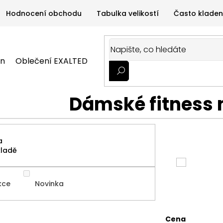
Hodnocení obchodu
Tabulka velikostí
Často kladen
on
Oblečení EXALTED
Oblečení GYMTIME
Sportovní
ALTED
Oblečení GYMTIME
Sportovní výživa
Zdravá v
Dámské fitness 
a
kladě
kce
Novinka
Cena