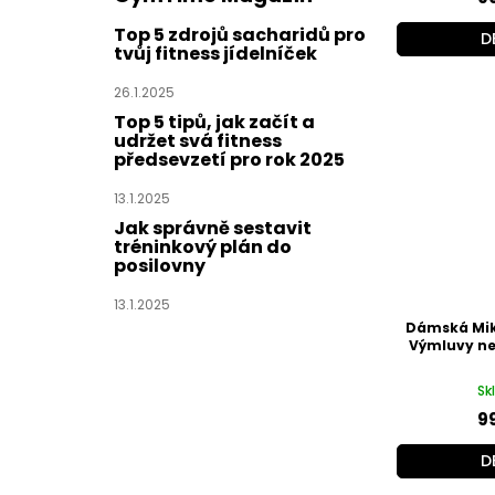
Top 5 zdrojů sacharidů pro
D
tvůj fitness jídelníček
26.1.2025
Top 5 tipů, jak začít a
udržet svá fitness
předsevzetí pro rok 2025
13.1.2025
Jak správně sestavit
tréninkový plán do
posilovny
13.1.2025
Dámská Mik
Výmluvy nes
Sk
9
D