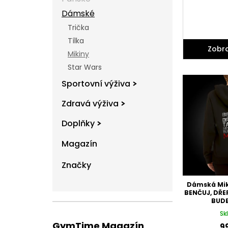
l
Dámské
Trička
Tílka
Zobra
Mikiny
Star Wars
V
ý
Sportovní výživa
p
Zdravá výživa
i
s
Doplňky
p
r
Magazín
o
d
Značky
u
k
Dámská Mik
t
BENČUJ, DŘE
BUDE
ů
Sk
GymTime Magazín
9