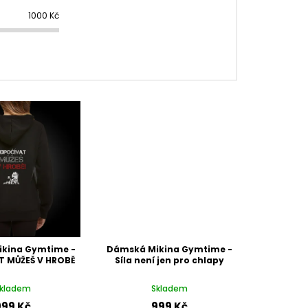
1000
Kč
kina Gymtime -
Dámská Mikina Gymtime -
 MŮŽEŠ V HROBĚ
Síla není jen pro chlapy
kladem
Skladem
999 Kč
999 Kč