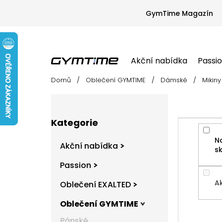
Přejít
na
GymTime Magazín
obsah
Akční nabídka
Passi
Domů
/
Oblečení GYMTIME
/
Dámské
/
Mikiny
Akční nabídka
Passion
Oblečení EX
P
o
s
Přeskočit
t
Kategorie
kategorie
r
N
a
Akční nabídka
s
n
n
Passion
í
A
Oblečení EXALTED
p
a
Oblečení GYMTIME
n
e
Pánské