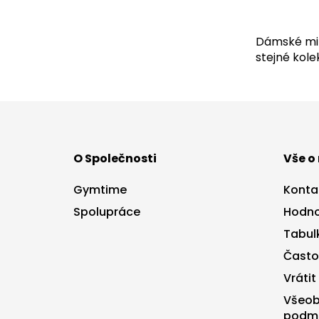
Dámské mik
stejné kole
Z
á
p
a
O Společnosti
Vše o
t
í
Gymtime
Konta
Spolupráce
Hodno
Tabulk
Často
Vrátit
Všeob
podm