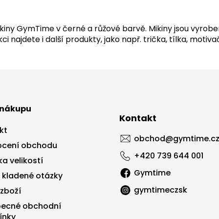
O
v
iny GymTime v černé a růžové barvě. Mikiny jsou vyroben
l
kci najdete i další produkty, jako např. trička, tílka, mot
á
d
a
c
í
p
r
v
 nákupu
k
Kontakt
y
kt
v
obchod
@
gymtime.c
ý
cení obchodu
p
+420 739 644 001
a velikostí
i
s
Gymtime
 kladené otázky
u
gymtimeczsk
 zboží
ecné obchodní
ínky