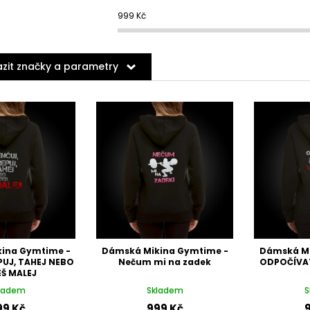
999
Kč
zit značky a parametry
ina Gymtime -
Dámská Mikina Gymtime -
Dámská Mi
PUJ, TAHEJ NEBO
Nečum mi na zadek
ODPOČÍVAT
Š MALEJ
ladem
Skladem
S
99 Kč
999 Kč