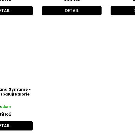
ETAIL
DETAIL
ina Gymtime -
palují kalorie
ladem
99 Kč
ETAIL