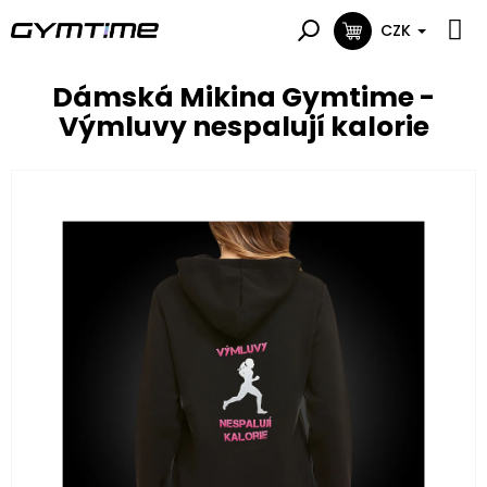
Přejít
na
CZK
NÁKUPNÍ
obsah
KOŠÍK
Dámská Mikina Gymtime -
Výmluvy nespalují kalorie