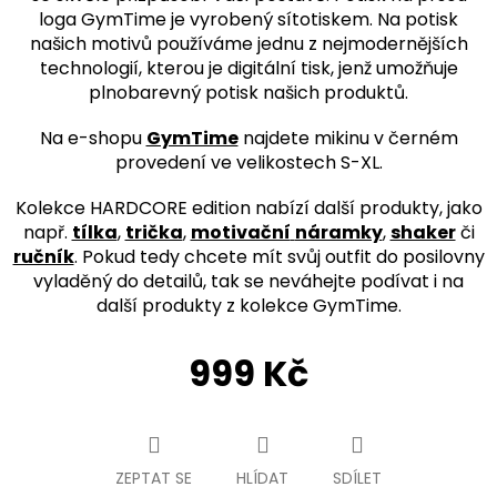
loga GymTime je vyrobený sítotiskem. Na potisk
našich motivů používáme jednu z nejmodernějších
technologií, kterou je digitální tisk, jenž umožňuje
plnobarevný potisk našich produktů.
Na e-shopu
GymTime
najdete mikinu v černém
provedení ve velikostech S-
XL
.
Kolekce HARDCORE edition nabízí další produkty, jako
např.
tílka
,
trička
,
motivační
náramky
,
shaker
či
ručník
. Pokud tedy chcete mít svůj outfit do posilovny
vyladěný do detailů, tak se neváhejte podívat i na
další produkty z kolekce GymTime.
999 Kč
Měrná
cena:
ZEPTAT SE
HLÍDAT
SDÍLET