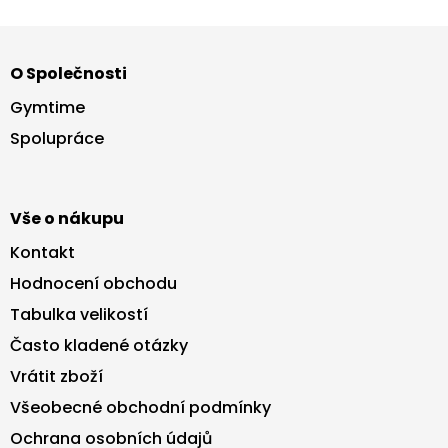
Z
á
O Společnosti
p
a
Gymtime
t
Spolupráce
í
Vše o nákupu
Kontakt
Hodnocení obchodu
Tabulka velikostí
Často kladené otázky
Vrátit zboží
Všeobecné obchodní podmínky
Ochrana osobních údajů