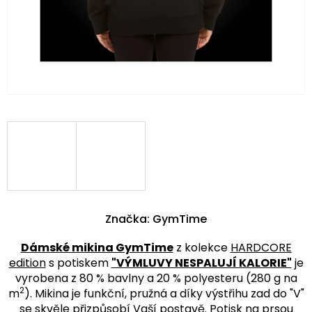
Značka:
GymTime
Dámské mikina GymTime
z kolekce
HARDCORE
edition
s potiskem
"VÝMLUVY NESPALUJÍ KALORIE"
je
vyrobena z 80 % bavlny a 20 % polyesteru (280 g na
2
m
). Mikina je funkční, pružná a díky výstřihu zad do "V"
se skvěle přizpůsobí Vaší postavě. Potisk na prsou