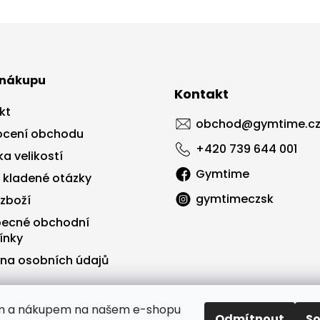
 nákupu
Kontakt
kt
obchod
@
gymtime.c
cení obchodu
+420 739 644 001
a velikostí
Gymtime
 kladené otázky
gymtimeczsk
 zboží
ecné obchodní
ínky
na osobních údajů
ím a nákupem na našem e-shopu
Odmítnout
S