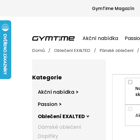
Přejít
na
GymTime Magazín
obsah
Akční nabídka
Passi
Domů
/
Oblečení EXALTED
/
Pánské oblečení
/
Akční nabídka
Passion
Oblečení EX
P
o
s
Přeskočit
t
Kategorie
kategorie
r
N
a
Akční nabídka
s
n
n
Passion
í
A
Oblečení EXALTED
p
a
Dámské oblečení
n
Doplňky
e