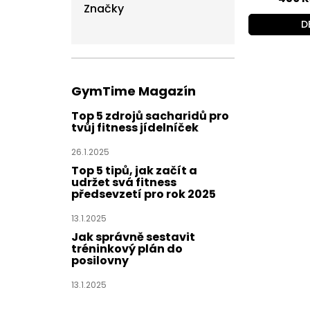
Značky
D
GymTime Magazín
Top 5 zdrojů sacharidů pro
tvůj fitness jídelníček
26.1.2025
Top 5 tipů, jak začít a
udržet svá fitness
předsevzetí pro rok 2025
13.1.2025
Jak správně sestavit
tréninkový plán do
posilovny
13.1.2025