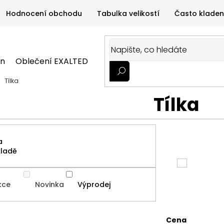
Hodnocení obchodu
Tabulka velikostí
Často kladen
on
Oblečení EXALTED
Oblečení GYMTIME
Sportovní
Tílka
ALTED
Oblečení GYMTIME
Sportovní výživa
Zdravá v
Tílka
a
kladě
kce
Novinka
Výprodej
Cena