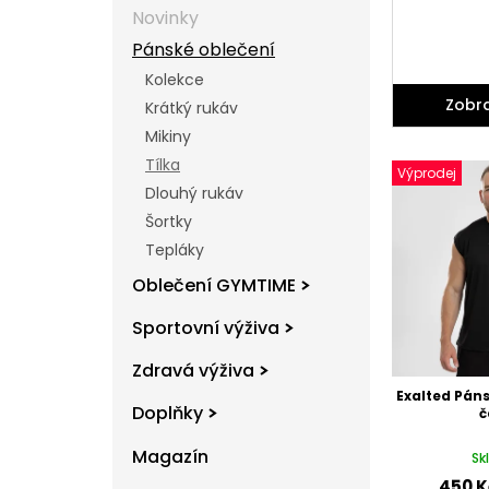
l
Novinky
Pánské oblečení
Kolekce
Zobra
Krátký rukáv
Mikiny
V
Tílka
ý
Výprodej
Dlouhý rukáv
p
Šortky
i
s
Tepláky
p
Oblečení GYMTIME
r
o
Sportovní výživa
d
u
Zdravá výživa
k
Exalted Páns
Doplňky
t
č
ů
Magazín
Sk
450 K