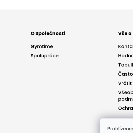
Z
á
p
a
O Společnosti
Vše o
t
í
Gymtime
Konta
Spolupráce
Hodno
Tabulk
Často
Vrátit
Všeob
podm
Ochra
Prohlížen