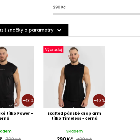
290
Kč
zit značky a parametry
Výprodej
–43 %
–40 %
ké tílko Power -
Exalted pánské drop arm
erná
tílko Timeless - černá
ladem
Skladem
č
790 Kč
290 Kč
490 Kč