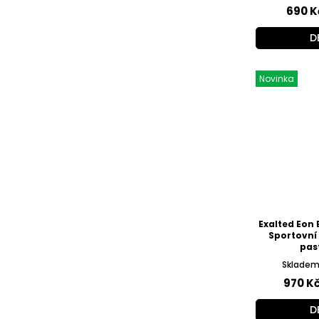
690 K
D
Novinka
Exalted Eon 
Sportovní
past
Skladem 
970 K
D