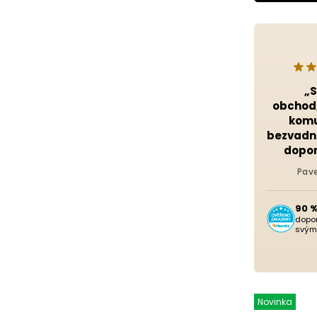
„
obchod,
komu
bezvadn
dopor
Pave
90 
dopo
svým
Novinka