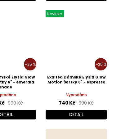
Novinka
–25 %
–25 %
mské Elysia Glow
Exalted Dámské Elysia Glow
tky 6" - emerald
Motion Šortky 6" - espresso
shade
prodáno
Vyprodáno
Kč
990 Kč
740 Kč
990 Kč
DETAIL
DETAIL