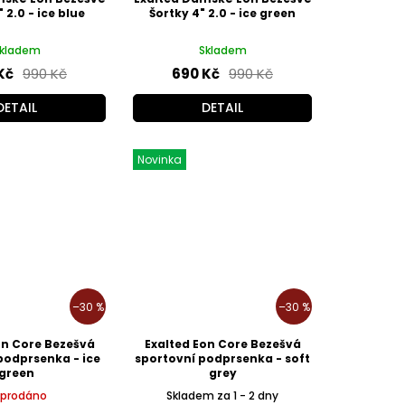
 2.0 - ice blue
Šortky 4" 2.0 - ice green
kladem
Skladem
Kč
990 Kč
690 Kč
990 Kč
DETAIL
DETAIL
Novinka
–30 %
–30 %
on Core Bezešvá
Exalted Eon Core Bezešvá
podprsenka - ice
sportovní podprsenka - soft
green
grey
prodáno
Skladem za 1 - 2 dny