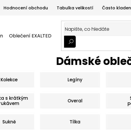
Hodnocení obchodu
Tabulka velikostí
Často kladen
on
Oblečení EXALTED
Oblečení GYMTIME
Sportovní
ALTED
Oblečení GYMTIME
Sportovní výživa
Zdravá v
Dámské oble
Kolekce
Legíny
ka s krátkým
Overal
rukávem
p
Sukně
Tílka