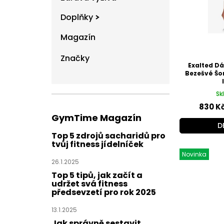
p
Doplňky
r
o
Magazín
d
u
Značky
k
Exalted D
t
Bezešvé Šor
ů
Sk
830 K
GymTime Magazín
D
Top 5 zdrojů sacharidů pro
tvůj fitness jídelníček
Novinka
26.1.2025
Top 5 tipů, jak začít a
udržet svá fitness
předsevzetí pro rok 2025
13.1.2025
Jak správně sestavit