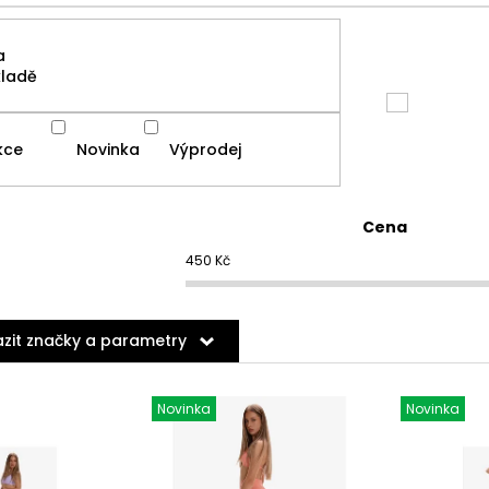
a
kladě
kce
Novinka
Výprodej
Cena
450
Kč
zit značky a parametry
Novinka
Novinka