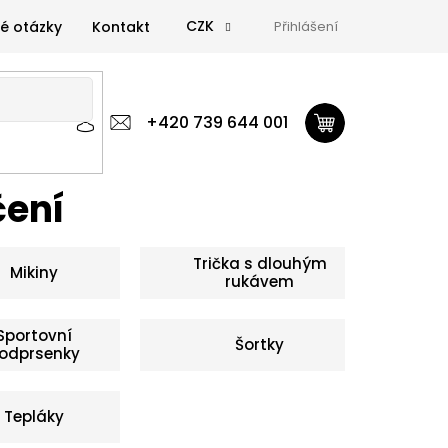
CZK
é otázky
Kontakt
Přihlášení
 výživa
Zdravá výživa
+420 739 644 001
Doplňky
GymTime Magazín
ýživa
Doplňky
GymTime Magazín
Značky
Proviz
čení
Trička s dlouhým
Mikiny
rukávem
Sportovní
Šortky
odprsenky
Tepláky