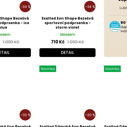
–34 %
–34 %
Luk
 Shape Bezešvá
Exalted Eon Shape Bezešvá
90
odprsenka - ice
sportovní podprsenka -
dop
blue
storm violet
svý
ladem
Skladem
1 090 Kč
710 Kč
1 090 Kč
ETAIL
DETAIL
Novinka
Novinka
–30 %
–30 %
ské Eon Bezešvé
Exalted Dámské Eon Bezešvé
Exalted Dá