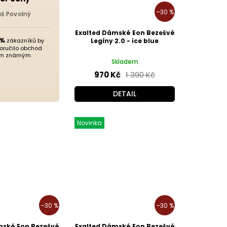
–30 %
áš Povolný
Exalted Dámské Eon Bezešvé
 %
zákazníků by
Legíny 2.0 - ice blue
oručilo obchod
m známým
Skladem
970 Kč
1 390 Kč
DETAIL
Novinka
–30 %
–30 %
mské Eon Bezešvé
Exalted Dámské Eon Bezešvé