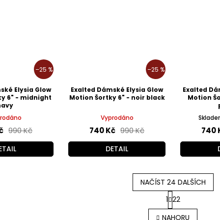
–25 %
–25 %
ské Elysia Glow
Exalted Dámské Elysia Glow
Exalted Dá
y 6" - midnight
Motion Šortky 6" - noir black
Motion Šo
navy
rodáno
Vyprodáno
Skladem
č
990 Kč
740 Kč
990 Kč
740 
ETAIL
DETAIL
NAČÍST 24 DALŠÍCH
S
1
22
t
O
r
v
NAHORU
á