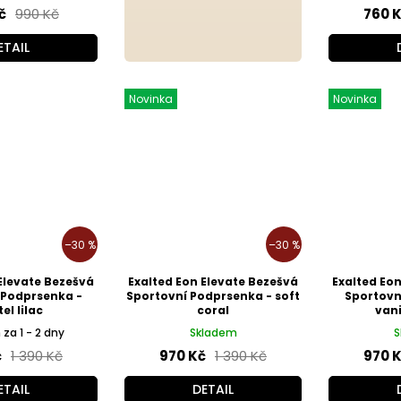
č
990 Kč
760 
ETAIL
Novinka
Novinka
–30 %
–30 %
Elevate Bezešvá
Exalted Eon Elevate Bezešvá
Exalted Eo
 Podprsenka -
Sportovní Podprsenka - soft
Sportovn
el lilac
coral
vani
za 1 - 2 dny
Skladem
S
č
1 390 Kč
970 Kč
1 390 Kč
970 
ETAIL
DETAIL