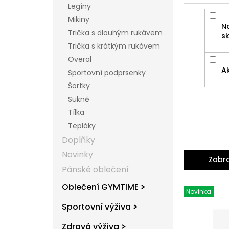
Legíny
l
Mikiny
N
Trička s dlouhým rukávem
s
Trička s krátkým rukávem
Overal
A
Sportovní podprsenky
Šortky
Sukně
Tílka
Tepláky
Doplňky
Novinky
Zobra
Pánské oblečení
V
Oblečení GYMTIME
ý
Novinka
p
Sportovní výživa
i
s
Zdravá výživa