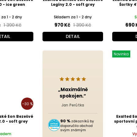
0 - ice green
Legíny 2.0 - soft grey
Šortky 4"
za 1 - 2 dny
Skladem za 1 - 2 dny
S
č
1 390 Kč
970 Kč
1 390 Kč
690 
ETAIL
DETAIL
Novinka
„Maximálně
spokojen.“
–30 %
Jan Perůtka
ské Eon Bezešvé
Exalted E
90 %
2.0 - soft grey
zákazníků by
sportovní 
doporučilo obchod
svým známým
ladem
Vy