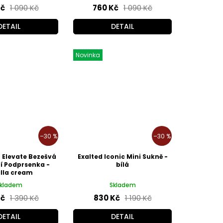
Kč
1 090 Kč
760 Kč
1 090 Kč
DETAIL
DETAIL
Novinka
–30 %
–30 %
n Elevate Bezešvá
Exalted Iconic Mini Sukně -
í Podprsenka -
bílá
lla cream
kladem
Skladem
Kč
1 390 Kč
830 Kč
1 190 Kč
DETAIL
DETAIL