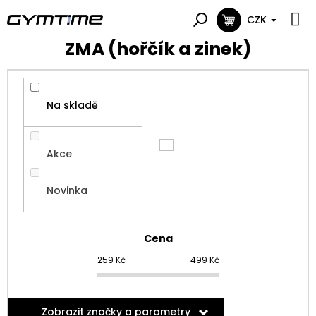
Přejít
na
CZK
NÁKUPNÍ
obsah
KOŠÍK
ZMA (hořčík a zinek)
Na skladě
Akce
Novinka
Cena
259
Kč
499
Kč
Zobrazit značky a parametry