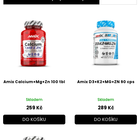
V
ý
p
i
s
p
r
o
d
u
k
Amix Calcium+Mg+Zn 100 tbl
Amix D3+K2+MG+ZN 90 cps
t
ů
Skladem
Skladem
259 Kč
289 Kč
DO KOŠÍKU
DO KOŠÍKU