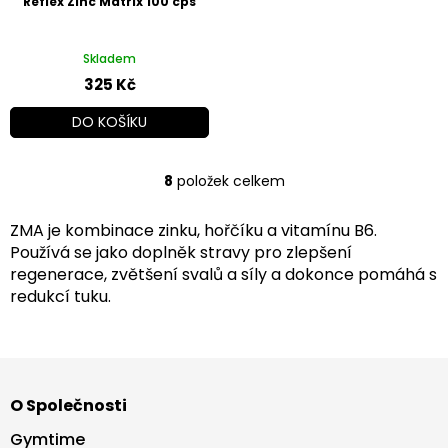
Reflex Zinc Matrix 100 cps
Skladem
325 Kč
DO KOŠÍKU
8
položek celkem
O
v
l
ZMA je kombinace zinku, hořčíku a vitamínu B6.
á
Používá se jako doplněk stravy pro zlepšení
d
regenerace, zvětšení svalů a síly a dokonce pomáhá s
a
redukcí tuku.
c
í
p
r
Z
v
á
k
O Společnosti
p
y
a
v
Gymtime