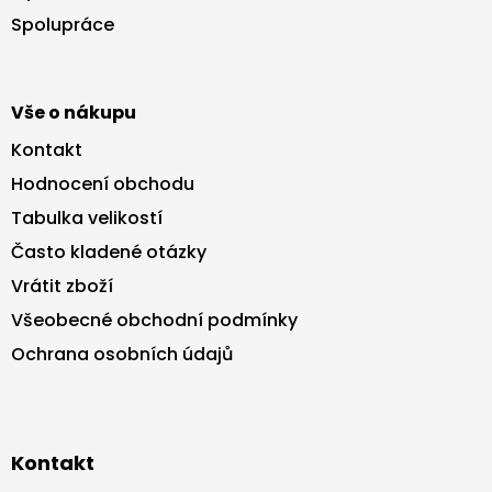
t
ý
Spolupráce
p
í
i
s
u
Vše o nákupu
Kontakt
Hodnocení obchodu
Tabulka velikostí
Často kladené otázky
Vrátit zboží
Všeobecné obchodní podmínky
Ochrana osobních údajů
Kontakt