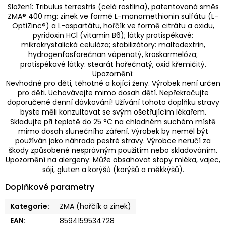
Složení: Tribulus terrestris (celá rostlina), patentovaná směs
ZMA® 400 mg: zinek ve formě L-monomethionin sulfátu (L-
OptiZinc®) a L-aspartátu, hořčík ve formě citrátu a oxidu,
pyridoxin HCl (vitamin B6); látky protispékavé:
mikrokrystalická celulóza; stabilizátory: maltodextrin,
hydrogenfosforečnan vápenatý, kroskarmelóza;
protispékavé látky: stearát hořečnatý, oxid křemičitý.
Upozornění:
Nevhodné pro děti, těhotné a kojící ženy. Výrobek není určen
pro děti. Uchovávejte mimo dosah dětí. Nepřekračujte
doporučené denní dávkování! Užívání tohoto doplňku stravy
byste měli konzultovat se svým ošetřujícím lékařem.
Skladujte při teplotě do 25 °C na chladném suchém místě
mimo dosah slunečního záření. Výrobek by neměl být
používán jako náhrada pestré stravy. Výrobce neručí za
škody způsobené nesprávným použitím nebo skladováním.
Upozornění na alergeny: Může obsahovat stopy mléka, vajec,
sóji, gluten a korýšů (korýšů a měkkýšů).
Doplňkové parametry
Kategorie
:
ZMA (hořčík a zinek)
EAN
:
8594159534728