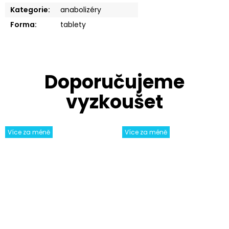
Kategorie
:
anabolizéry
Forma
:
tablety
Více za méně
Více za méně