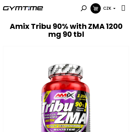
Přejít
na
CZK
NÁKUPNÍ
obsah
KOŠÍK
Amix Tribu 90% with ZMA 1200
mg 90 tbl