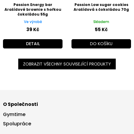
Passion Energy bar
Passion Low sugar cookies
Arašídové brownie s hořkou
Arašídová s čokoládou 70g
čokoládou 55g
Ve výrobě
Skladem
39 Kč
55 Kč
DETAIL
DO KOŠÍKU
ZOBRAZIT VŠECHNY SOUVISEJÍCÍ PRODUKTY
Z
á
O Společnosti
p
a
Gymtime
t
Spolupráce
í