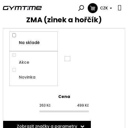
Přejít
na
CZK
NÁKUPNÍ
obsah
KOŠÍK
ZMA (zinek a hořčík)
Na skladě
Akce
Novinka
Cena
263
Kč
499
Kč
Zobrazit značky a parametry