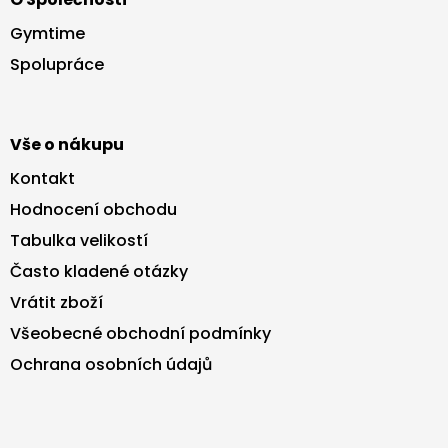
p
í
p
a
Gymtime
r
t
v
Spolupráce
í
k
y
v
ý
Vše o nákupu
p
i
Kontakt
s
Hodnocení obchodu
u
Tabulka velikostí
Často kladené otázky
Vrátit zboží
Všeobecné obchodní podmínky
Ochrana osobních údajů