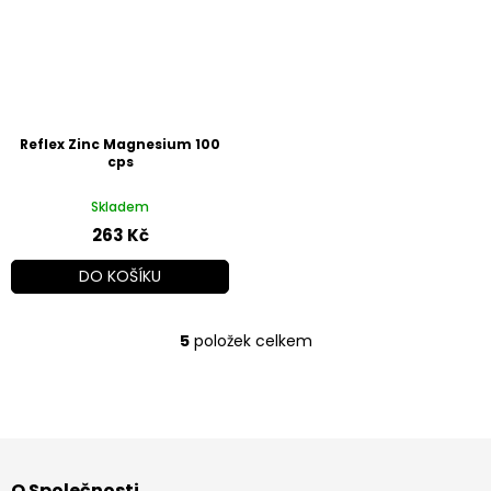
Reflex Zinc Magnesium 100
cps
Skladem
263 Kč
DO KOŠÍKU
5
položek celkem
O
v
l
á
d
Z
a
á
c
O Společnosti