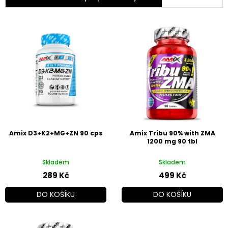
V
ý
p
i
s
p
r
o
d
u
k
Amix D3+K2+MG+ZN 90 cps
Amix Tribu 90% with ZMA
t
1200 mg 90 tbl
ů
Skladem
Skladem
289 Kč
499 Kč
DO KOŠÍKU
DO KOŠÍKU