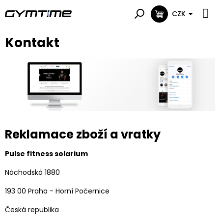
Přejít
na
CZK
NÁKUPNÍ
obsah
KOŠÍK
Kontakt
Reklamace zboží a vratky
Pulse fitness solarium
Náchodská 1880
193 00 Praha - Horní Počernice
Česká republika