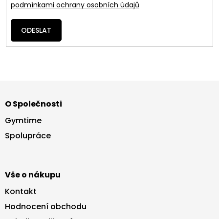
podmínkami ochrany osobních údajů
ODESLAT
Z
á
O Společnosti
p
a
Gymtime
t
Spolupráce
í
Vše o nákupu
Kontakt
Hodnocení obchodu