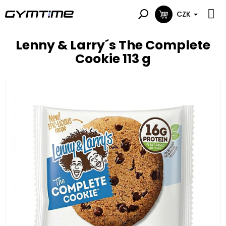
Přejít
na
CZK
NÁKUPNÍ
obsah
KOŠÍK
Lenny & Larry´s The Complete
Cookie 113 g