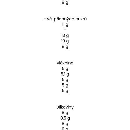
9 g
- vč. přidaných cukrů
11 g
-
13 g
10 g
8 g
Vláknina
5 g
5,1 g
5 g
5 g
5 g
Bílkoviny
8 g
8,5 g
8 g
8 g