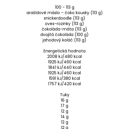
100 - 113 g
arašídové máslo – čoko kousky (113 g)
snickerdoodle (113 g)
oves-rozinky (113 g)
čokoláda-máta (113 g)
dvojitá čokoláda (100 g)
jahodový koláč (113 g)
Energetická hodnota
2008 kJ/480 kcal
1925 kJ/460 kcal
1841 kJ/440 kcal
1925 kJ/460 kcal
1591 kJ/380 kcal
1757 kJ/420 kcal
Tuky
16 g
17 g
12 g
14 g
12 g
12 g