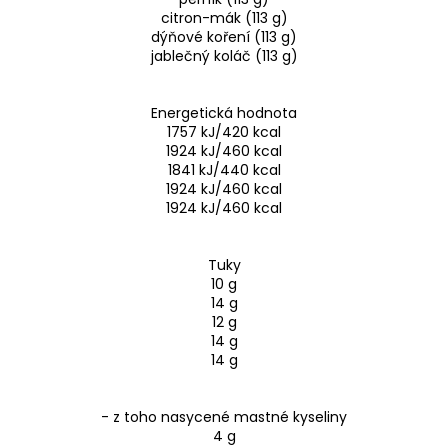
citron-mák (113 g)
dýňové koření (113 g)
jablečný koláč (113 g)
Energetická hodnota
1757 kJ/420 kcal
1924 kJ/460 kcal
1841 kJ/440 kcal
1924 kJ/460 kcal
1924 kJ/460 kcal
Tuky
10 g
14 g
12 g
14 g
14 g
- z toho nasycené mastné kyseliny
4 g