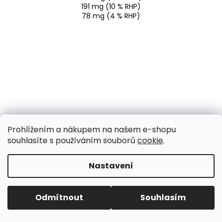
191 mg (10 % RHP)
78 mg (4 % RHP)
57 g (1 dávka)
narozeninový dort
Prohlížením a nákupem na našem e-shopu
perník
souhlasíte s používáním souborů
cookie
.
citron-mák
dýňové koření
Nastavení
jablečný koláč
Energetická hodnota
Odmítnout
Souhlasím
878 kJ/210 kcal
962 kJ/230 kcal