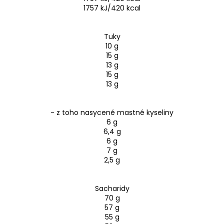
1757 kJ/420 kcal
Tuky
10 g
15 g
13 g
15 g
13 g
- z toho nasycené mastné kyseliny
6 g
6,4 g
6 g
7 g
2,5 g
Sacharidy
70 g
57 g
55 g