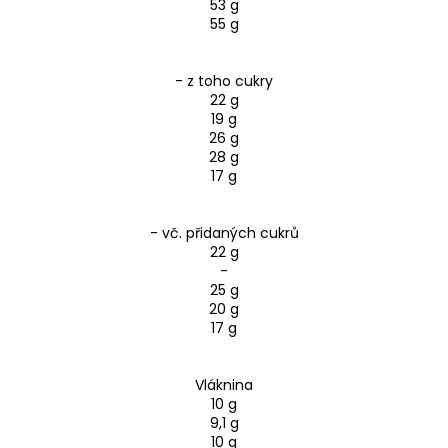
53 g
55 g
- z toho cukry
22 g
19 g
26 g
28 g
17 g
- vč. přidaných cukrů
22 g
-
25 g
20 g
17 g
Vláknina
10 g
9,1 g
10 g