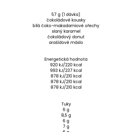
57 g (1 dávka)
čokoládové kousky
bílá čoko-makadamiové ořechy
slaný karamel
čokoládový donut
arašídové máslo
Energetická hodnota
920 kJ/220 kcal
993 kJ/237 kcal
878 kJ/210 kcal
878 kJ/210 kcal
878 kJ/210 kcal
Tuky
6 g
8,5 g
6 g
7 g
6 g