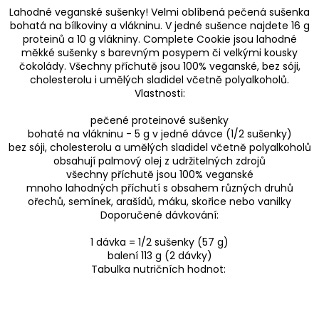
Lahodné veganské sušenky! Velmi oblíbená pečená sušenka
bohatá na bílkoviny a vlákninu. V jedné sušence najdete 16 g
proteinů a 10 g vlákniny. Complete Cookie jsou lahodné
měkké sušenky s barevným posypem či velkými kousky
čokolády. Všechny příchutě jsou 100% veganské, bez sóji,
cholesterolu i umělých sladidel včetně polyalkoholů.
Vlastnosti:
pečené proteinové sušenky
bohaté na vlákninu - 5 g v jedné dávce (1/2 sušenky)
bez sóji, cholesterolu a umělých sladidel včetně polyalkoholů
obsahují palmový olej z udržitelných zdrojů
všechny příchutě jsou 100% veganské
mnoho lahodných příchutí s obsahem různých druhů
ořechů, semínek, arašídů, máku, skořice nebo vanilky
Doporučené dávkování:
1 dávka = 1/2 sušenky (57 g)
balení 113 g (2 dávky)
Tabulka nutričních hodnot: