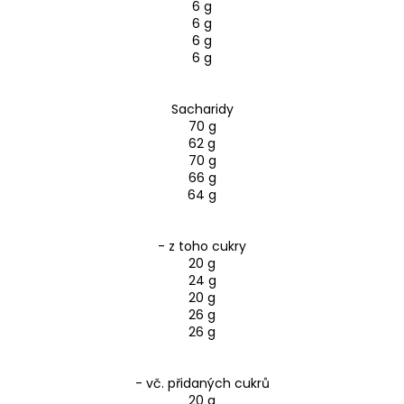
6 g
6 g
6 g
6 g
Sacharidy
70 g
62 g
70 g
66 g
64 g
- z toho cukry
20 g
24 g
20 g
26 g
26 g
- vč. přidaných cukrů
20 g