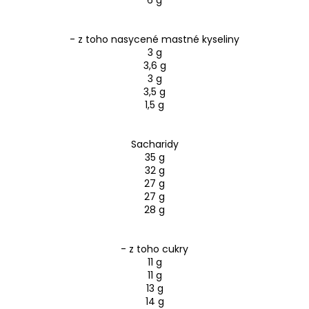
- z toho nasycené mastné kyseliny
3 g
3,6 g
3 g
3,5 g
1,5 g
Sacharidy
35 g
32 g
27 g
27 g
28 g
- z toho cukry
11 g
11 g
13 g
14 g