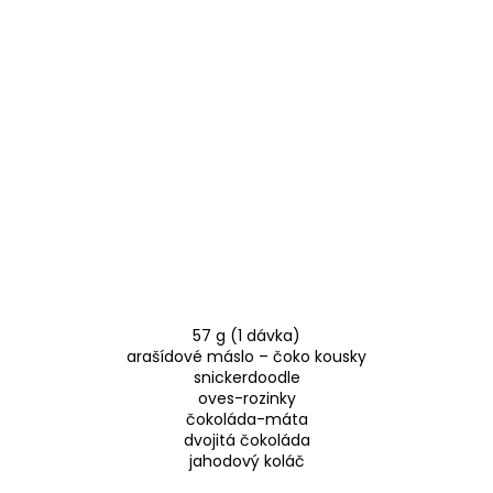
57 g (1 dávka)
arašídové máslo – čoko kousky
snickerdoodle
oves-rozinky
čokoláda-máta
dvojitá čokoláda
jahodový koláč