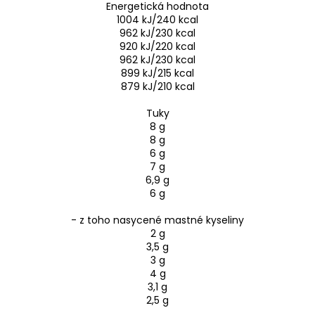
Energetická hodnota
1004 kJ/240 kcal
962 kJ/230 kcal
920 kJ/220 kcal
962 kJ/230 kcal
899 kJ/215 kcal
879 kJ/210 kcal
Tuky
8 g
8 g
6 g
7 g
6,9 g
6 g
- z toho nasycené mastné kyseliny
2 g
3,5 g
3 g
4 g
3,1 g
2,5 g