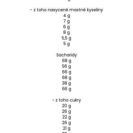
- z toho nasycené mastné kyseliny
4 g
7 g
6 g
8 g
5,5 g
5 g
Sacharidy
68 g
56 g
66 g
68 g
38 g
66 g
- z toho cukry
20 g
26 g
22 g
26 g
21 g