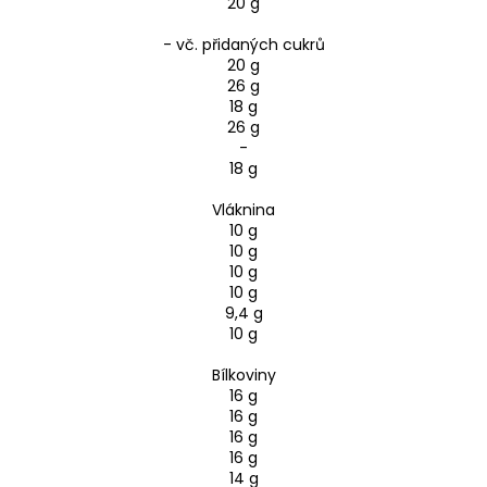
20 g
- vč. přidaných cukrů
20 g
26 g
18 g
26 g
-
18 g
Vláknina
10 g
10 g
10 g
10 g
9,4 g
10 g
Bílkoviny
16 g
16 g
16 g
16 g
14 g