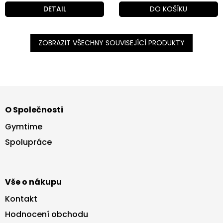
DETAIL
DO KOŠÍKU
ZOBRAZIT VŠECHNY SOUVISEJÍCÍ PRODUKTY
Z
á
O Společnosti
p
a
Gymtime
t
Spolupráce
í
Vše o nákupu
Kontakt
Hodnocení obchodu