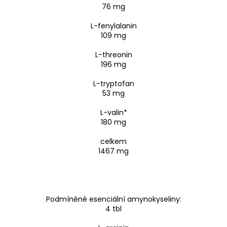
76 mg
L-fenylalanin
109 mg
L-threonin
196 mg
L-tryptofan
53 mg
L-valin*
180 mg
celkem
1467 mg
Podmíněné esenciální amynokyseliny:
4 tbl