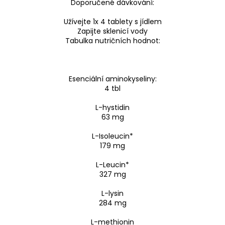
Doporučené dávkování:
Užívejte 1x 4 tablety s jídlem
Zapijte sklenicí vody
Tabulka nutričních hodnot:
Esenciální aminokyseliny:
4 tbl
L-hystidin
63 mg
L-Isoleucin*
179 mg
L-Leucin*
327 mg
L-lysin
284 mg
L-methionin