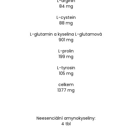
L-arginin
84 mg
L-cystein
88 mg
L-glutamin a kyselina L-glutamová
901 mg
L-prolin
199 mg
L-tyrosin
105 mg
celkem
1377 mg
Neesenciální amynokyseliny:
4 tbl