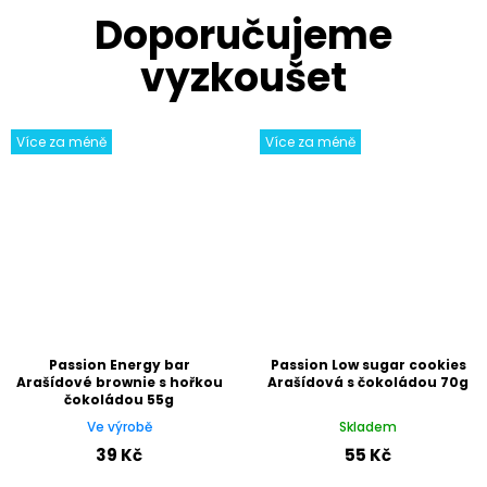
Více za méně
Více za méně
Passion Energy bar
Passion Low sugar cookies
Arašídové brownie s hořkou
Arašídová s čokoládou 70g
čokoládou 55g
Ve výrobě
Skladem
39 Kč
55 Kč