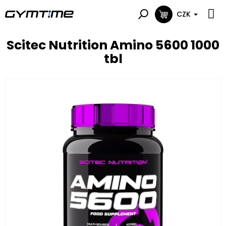
Přejít
na
CZK
NÁKUPNÍ
obsah
KOŠÍK
Scitec Nutrition Amino 5600 1000
tbl