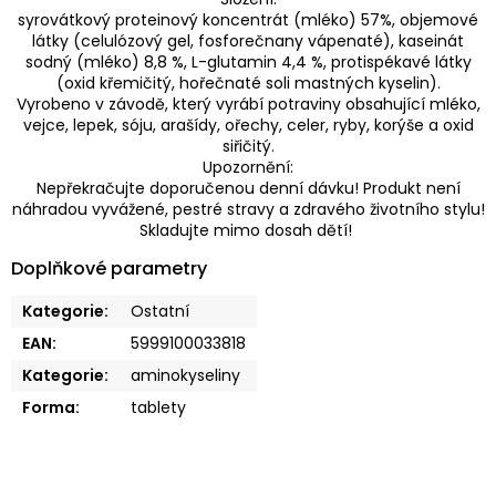
syrovátkový proteinový koncentrát (mléko) 57%, objemové
látky (celulózový gel, fosforečnany vápenaté), kaseinát
sodný (mléko) 8,8 %, L-glutamin 4,4 %, protispékavé látky
(oxid křemičitý, hořečnaté soli mastných kyselin).
Vyrobeno v závodě, který vyrábí potraviny obsahující mléko,
vejce, lepek, sóju, arašídy, ořechy, celer, ryby, korýše a oxid
siřičitý.
Upozornění:
Nepřekračujte doporučenou denní dávku! Produkt není
náhradou vyvážené, pestré stravy a zdravého životního stylu!
Skladujte mimo dosah dětí!
Doplňkové parametry
Kategorie
:
Ostatní
EAN
:
5999100033818
Kategorie
:
aminokyseliny
Forma
:
tablety