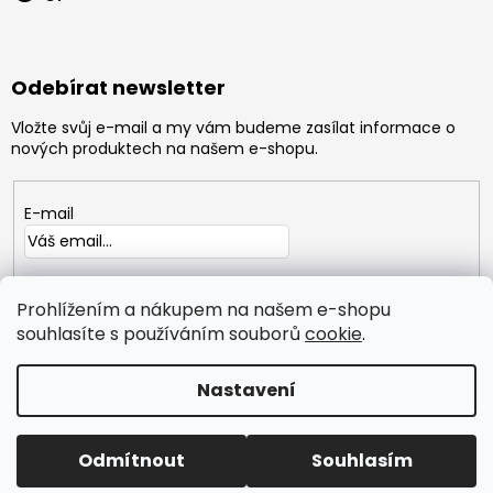
Odebírat newsletter
Vložte svůj e-mail a my vám budeme zasílat informace o
nových produktech na našem e-shopu.
E-mail
Vložením e-mailu souhlasíte s
podmínkami ochrany
osobních údajů
Prohlížením a nákupem na našem e-shopu
souhlasíte s používáním souborů
cookie
.
PŘIHLÁSIT
SE
Nastavení
Copyright 2026
GYMTIME
. Všechna práva vyhrazena.
Odmítnout
Souhlasím
Vytvořil Shoptet