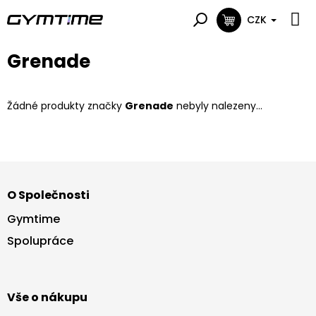
Přejít
na
CZK
NÁKUPNÍ
obsah
KOŠÍK
Grenade
Žádné produkty značky
Grenade
nebyly nalezeny...
Z
á
O Společnosti
p
a
Gymtime
t
Spolupráce
í
Vše o nákupu