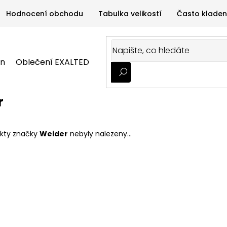
Hodnocení obchodu
Tabulka velikostí
Často kladen
on
Oblečení EXALTED
Oblečení GYMTIME
Sportovní
ALTED
Oblečení GYMTIME
Sportovní výživa
Zdravá v
r
kty značky
Weider
nebyly nalezeny...