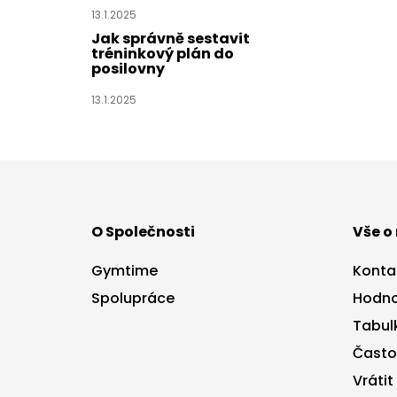
13.1.2025
Jak správně sestavit
tréninkový plán do
posilovny
13.1.2025
Z
á
p
a
O Společnosti
Vše o
t
í
Gymtime
Konta
Spolupráce
Hodno
Tabulk
Často
Vrátit