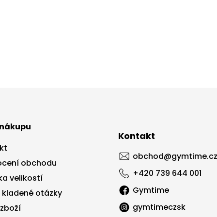
 nákupu
Kontakt
kt
obchod
@
gymtime.c
cení obchodu
+420 739 644 001
a velikostí
Gymtime
 kladené otázky
gymtimeczsk
 zboží