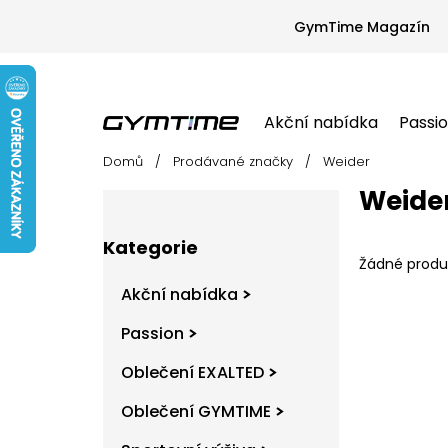
Přejít
na
GymTime Magazín
obsah
Akční nabídka
Passi
Domů
/
Prodávané značky
/
Weider
Akční nabídka
Passion
Oblečení EX
P
Weide
o
s
Přeskočit
t
Kategorie
kategorie
r
Žádné produ
a
Akční nabídka
n
n
Passion
í
Oblečení EXALTED
p
a
Oblečení GYMTIME
n
e