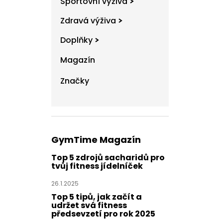
Sportovní výživa
l
Zdravá výživa
Doplňky
Magazín
Značky
GymTime Magazín
Top 5 zdrojů sacharidů pro
tvůj fitness jídelníček
26.1.2025
Top 5 tipů, jak začít a
udržet svá fitness
předsevzetí pro rok 2025