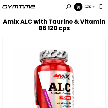
Přejít
na
CZK
NÁKUPNÍ
obsah
KOŠÍK
Amix ALC with Taurine & Vitamin
B6 120 cps