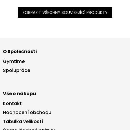
ZOBRAZIT VŠECHNY SOUVISEJÍCÍ PRODUKTY
Z
á
O Společnosti
p
a
Gymtime
t
Spolupráce
í
Vše o nákupu
Kontakt
Hodnocení obchodu
Tabulka velikostí