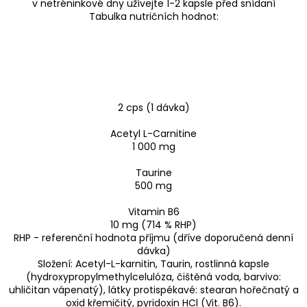
v netréninkové dny užívejte 1-2 kapsle před snídaní
Tabulka nutričních hodnot:
2 cps (1 dávka)
Acetyl L-Carnitine
1 000 mg
Taurine
500 mg
Vitamin B6
10 mg (714 % RHP)
RHP - referenční hodnota příjmu (dříve doporučená denní
dávka)
Složení: Acetyl-L-karnitin, Taurin, rostlinná kapsle
(hydroxypropylmethylcelulóza, čištěná voda, barvivo:
uhličitan vápenatý), látky protispékavé: stearan hořečnatý a
oxid křemičitý, pyridoxin HCl (Vit. B6).