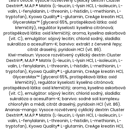
Lesní ovoce: Vysoce rozvětvený cyklický dextrin Cluster
Dextrin®, M.A.P.® Matrix (L-leucin, L-lysin HCl, L-isoleucin, L-
valin, L-fenylalanin, L-threonin, L-histidin, L-methionin, L-
tryptofan), Kyowa Quality® L-glutamin, CreAge kreatin HCl,
GlyceroMax™ (glycerol 65%, protispékavá látka: oxid
křemičitý), regulátor kyselosti: kyselina citrónová;
protispékavá látka: oxid křemičitý; aroma, kyselina askorbová
(vit. C), emulgátor: sójový lecitin; chlorid sodný, sladidla:
sukralóza a acesulfam-K; barvivo: extrakt z červené řepy;
citrát draselný, pyridoxin HCl (vit. B6).
Kiwi-meloun: Vysoce rozvětvený cyklický dextrin Cluster
Dextrin®, M.A.P.® Matrix (L-leucin, L-lysin HCl, L-isoleucin, L-
valin, L-fenylalanin, L-threonin, L-histidin, L-methionin, L-
tryptofan), Kyowa Quality® L-glutamin, CreAge kreatin HCl,
GlyceroMax™ (glycerol 65%, protispékavá látka: oxid
křemičitý), regulátor kyselosti: kyselina citrónová;
protispékavá látka: oxid křemičitý; aroma, kyselina askorbová
(vit. C), emulgátor: sójový lecitin; chlorid sodný, sladidla:
sukralóza a acesulfam-K; barvivo: sodné soli komplexu
chlorofylin a mědi; citrát draselný, pyridoxin HCl (vit. B6).
Ananas-mango: Vysoce rozvětvený cyklický dextrin Cluster
Dextrin®, M.A.P.® Matrix (L-leucin, L-lysin HCl, L-isoleucin, L-
valin, L-fenylalanin, L-threonin, L-histidin, L-methionin, L-
tryptofan), Kyowa Quality® L-glutamin, CreAge kreatin HCl,