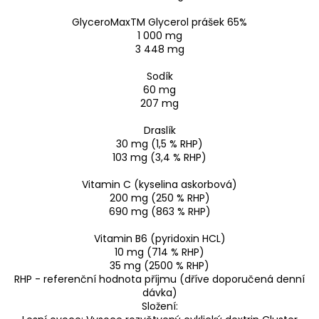
GlyceroMaxTM Glycerol prášek 65%
1 000 mg
3 448 mg
Sodík
60 mg
207 mg
Draslík
30 mg (1,5 % RHP)
103 mg (3,4 % RHP)
Vitamin C (kyselina askorbová)
200 mg (250 % RHP)
690 mg (863 % RHP)
Vitamin B6 (pyridoxin HCL)
10 mg (714 % RHP)
35 mg (2500 % RHP)
RHP - referenční hodnota příjmu (dříve doporučená denní
dávka)
Složení: