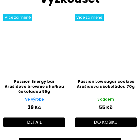
Více za méně
Více za méně
Passion Energy bar
Passion Low sugar cookies
Arašídové brownie s hořkou
Arašídová s čokoládou 70g
čokoládou 55g
Ve výrobě
Skladem
39 Kč
55 Kč
DETAIL
DO KOŠÍKU