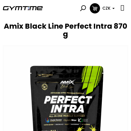
Přejít
na
CZK
NÁKUPNÍ
obsah
KOŠÍK
Amix Black Line Perfect Intra 870
g