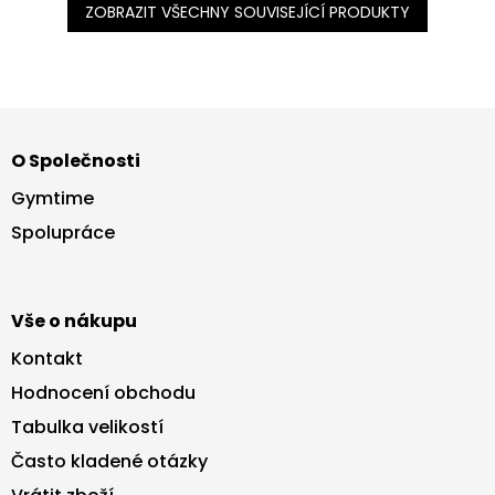
ZOBRAZIT VŠECHNY SOUVISEJÍCÍ PRODUKTY
Z
á
O Společnosti
p
a
Gymtime
t
Spolupráce
í
Vše o nákupu
Kontakt
Hodnocení obchodu
Tabulka velikostí
Často kladené otázky