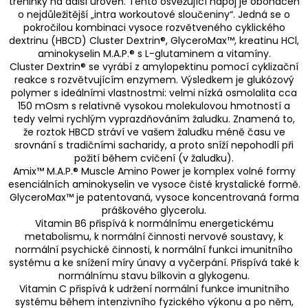
tréninky na další úroveň. Tento osvěžující nápoj je obohacen
o nejdůležitější „intra workoutové sloučeniny“. Jedná se o
pokročilou kombinaci vysoce rozvětveného cyklického
dextrinu (HBCD) Cluster Dextrin®, GlyceroMax™, kreatinu HCl,
aminokyselin M.A.P.® s L-glutaminem a vitamíny.
Cluster Dextrin® se vyrábí z amylopektinu pomocí cyklizační
reakce s rozvětvujícím enzymem. Výsledkem je glukózový
polymer s ideálními vlastnostmi: velmi nízká osmolalita cca
150 mOsm s relativně vysokou molekulovou hmotností a
tedy velmi rychlým vyprazdňováním žaludku. Znamená to,
že roztok HBCD stráví ve vašem žaludku méně času ve
srovnání s tradičními sacharidy, a proto sníží nepohodlí při
požití během cvičení (v žaludku).
Amix™ M.A.P.® Muscle Amino Power je komplex volné formy
esenciálních aminokyselin ve vysoce čisté krystalické formě.
GlyceroMax™ je patentovaná, vysoce koncentrovaná forma
práškového glycerolu.
Vitamin B6 přispívá k normálnímu energetickému
metabolismu, k normální činnosti nervové soustavy, k
normální psychické činnosti, k normální funkci imunitního
systému a ke snížení míry únavy a vyčerpání. Přispívá také k
normálnímu stavu bílkovin a glykogenu.
Vitamin C přispívá k udržení normální funkce imunitního
systému během intenzivního fyzického výkonu a po něm,