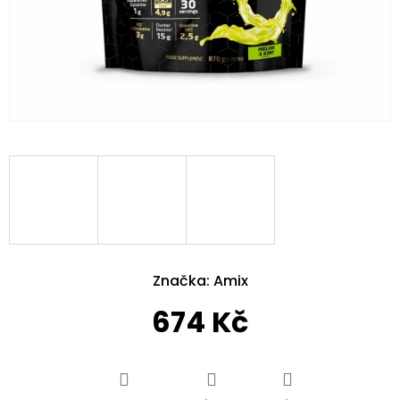
Značka:
Amix
674 Kč
Měrná
cena: