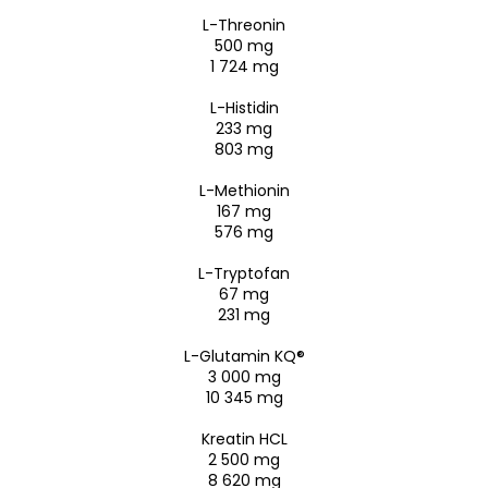
L-Threonin
500 mg
1 724 mg
L-Histidin
233 mg
803 mg
L-Methionin
167 mg
576 mg
L-Tryptofan
67 mg
231 mg
L-Glutamin KQ®
3 000 mg
10 345 mg
Kreatin HCL
2 500 mg
8 620 mg