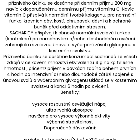
příznivého účinku se dosáhne při denním příjmu 200 mg
navíc k doporučenému dennímu příjmu vitamínu C. Navíc
vitamín C přispívá k normální tvorbě kolagenu, pro normální
funkci krevních cév, kostí, chrupavek, dásní a k ochraně
buněk před oxidativním stresem.
SACHARIDY přispívají k obnově normální svalové funkce
(kontrakce) po namáhavém a/nebo dlouhodobém cvičení
zahrnujícím svalovou únavu a vyčerpání zásob glykogenu v
kosterním svalstvu.
Příznivého účinku se dosáhne konzumací sacharidů ze všech
zdrojů v celkovém množství ekvivalentu 4 g na kg tělesné
hmotnosti, přičemž příjem v dávkách začíná během prvních
4 hodin po intenzivní a/nebo dlouhodobé zátěži spojené s
únavou svalů a vyčerpáním glykogenu ukládá se v kosterním
svalstvu a končí 6 hodin po cvičení.
Benefity:
vysoce rozpustný osvěžující nápoj
ultra rychlá absorpce
navrženo pro vysoce výkonné aktivity
výborná stravitelnost
Doporučené dávkování:
smíchejte 1 odměrku (37 g) s 300 ml vody