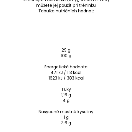
můžete jej použít při tréninku
Tabulka nutričních hodnot:
29 g
100 g
Energetická hodnota
471 kJ / 113 kcal
1623 kJ / 383 kcal
Tuky
1,16 g
4 g
Nasycené mastné kyseliny
1 g
3,6 g