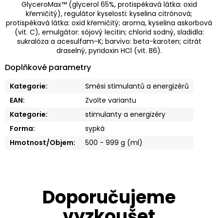
GlyceroMax™ (glycerol 65%, protispékavá látka: oxid
křemičitý), regulátor kyselosti: kyselina citrónová;
protispékavá látka: oxid křemičitý; aroma, kyselina askorbová
(vit. C), emulgátor: sójový lecitin; chlorid sodný, sladidla:
sukralóza a acesulfam-K; barvivo: beta-karoten; citrát
draselný, pyridoxin HCl (vit. B6).
Doplňkové parametry
Kategorie
:
Směsi stimulantů a energizérů
EAN
:
Zvolte variantu
Kategorie
:
stimulanty a energizéry
Forma
:
sypká
Hmotnost/Objem
:
500 - 999 g (ml)