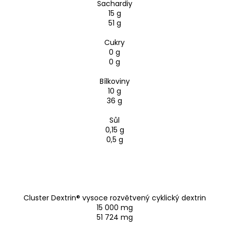
Sachardiy
15 g
51 g
Cukry
0 g
0 g
Bílkoviny
10 g
36 g
Sůl
0,15 g
0,5 g
Cluster Dextrin® vysoce rozvětvený cyklický dextrin
15 000 mg
51 724 mg