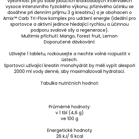
výkonnost při po sobě jdoucích krátkodobých intervalech
vysoce intenzivního fyzického výkonu; příznivého účinku se
dosáhne při denním příjmu 3 g kreatinu) a je obohacen o
Amix™ Carb Tri-Flow komplex pro udržení energie (ideální pro
sportovce a aktivní jedince hledající rychlou a účinnou
podporu svalové síly a regenerace).
Multimix příchutí: Mango, Forest fruit, Lemon
Doporučené dávkování:
Užívejte 1 tabletu, rozkousejte a nechte volně rozpustit v
ústech.
Sportovci užívající kreatin monohydrát by měli vypít alespoň
2000 ml vody denně, aby maximalizovali hydrataci.
Tabulka nutričních hodnot:
Průměrné hodnoty:
v 1 tbl (4,6 g)
ve 100 g
Energetické hodnoty
26 kJ/ 6 kcal