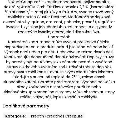
Složení:Creapure® - kreatin monohydrát, pojiva: sorbitol,
dextráty; AmixTM Carb Tri-Flow complex 2,2 % (isomaltulóza
/Palatinose™/ - zdroj glukózy a fruktózy, vysoce rozvětvený
cyklický dextrin Cluster Dextrin®, ModCarb™/bezlepkové
ovesné otruby, quinoa, amarant, pohanka, proso/), regulátor
kyselosti: kyselina jablečná; lubrikant: mono- a diglyceridy
mastných kyselin; aroma, sladidlo: sukralóza.
Upozornění:
Nadměrná konzumace může vyvolat projímavé účinky.
Nepoužívejte tento produkt, pokud jste těhotná nebo kojící.
Výrobek není určen pro děti. Uchovávejte mimo dosah dětí.
Nepřekračujte doporučené denní dávkování! Doplňky stravy
by neměly být používány jako náhrada pestré a vyvážené
stravy a zdravého životního stylu. Užívání tohoto doplňku
stravy byste měli konzultovat se svým ošetřujícím lékařem.
Skladujte v suchu při teplotě do 25°C, mimo dosah
slunečního záření. Chraňte před mrazem. Výrobce neručí za
škody způsobené nesprávným použitím nebo
skladováním.Upozornění na alergeny: Může obsahovat stopy
mléka, vajec, sóji, lepku, korýšů a měkkýšů.
Doplňkové parametry
Kategorie
:
Kreatin (creatine) Creapure