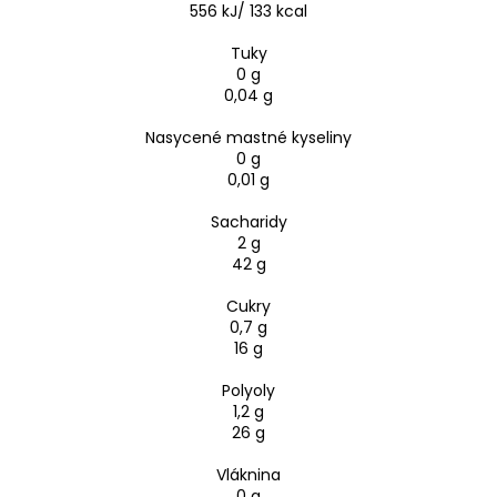
556 kJ/ 133 kcal
Tuky
0 g
0,04 g
Nasycené mastné kyseliny
0 g
0,01 g
Sacharidy
2 g
42 g
Cukry
0,7 g
16 g
Polyoly
1,2 g
26 g
Vláknina
0 g