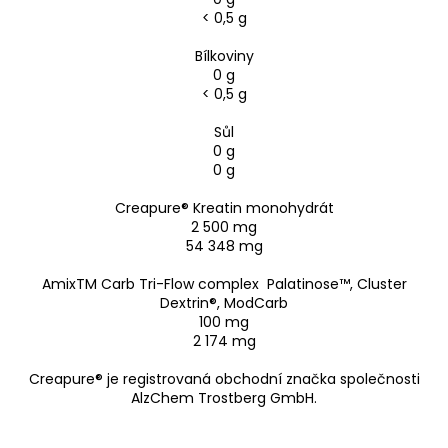
< 0,5 g
Bílkoviny
0 g
< 0,5 g
Sůl
0 g
0 g
Creapure® Kreatin monohydrát
2 500 mg
54 348 mg
AmixTM Carb Tri-Flow complex Palatinose™, Cluster
Dextrin®, ModCarb
100 mg
2 174 mg
Creapure® je registrovaná obchodní značka společnosti
AlzChem Trostberg GmbH.