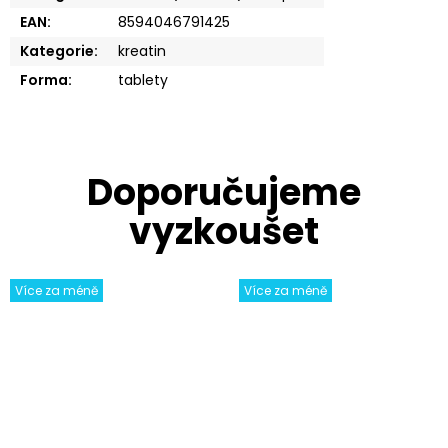
EAN
:
8594046791425
Kategorie
:
kreatin
Forma
:
tablety
Více za méně
Více za méně