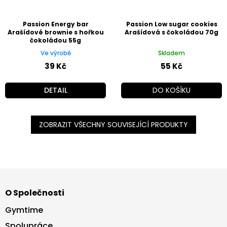
Passion Energy bar
Passion Low sugar cookies
Arašídové brownie s hořkou
Arašídová s čokoládou 70g
čokoládou 55g
Ve výrobě
Skladem
39 Kč
55 Kč
DETAIL
DO KOŠÍKU
ZOBRAZIT VŠECHNY SOUVISEJÍCÍ PRODUKTY
Z
á
O Společnosti
p
a
Gymtime
t
Spolupráce