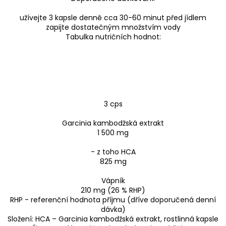
užívejte 3 kapsle denně cca 30-60 minut před jídlem
zapijte dostatečným množstvím vody
Tabulka nutričních hodnot:
3 cps
Garcinia kambodžská extrakt
1 500 mg
- z toho HCA
825 mg
Vápník
210 mg (26 % RHP)
RHP - referenční hodnota příjmu (dříve doporučená denní
dávka)
Složení: HCA – Garcinia kambodžská extrakt, rostlinná kapsle