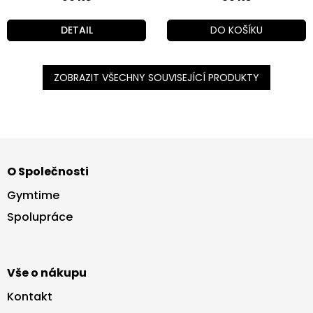
DETAIL
DO KOŠÍKU
ZOBRAZIT VŠECHNY SOUVISEJÍCÍ PRODUKTY
Z
á
O Společnosti
p
a
Gymtime
t
Spolupráce
í
Vše o nákupu
Kontakt