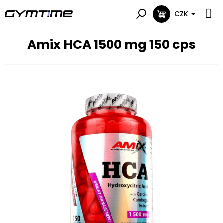
Přejít
na
CZK
NÁKUPNÍ
obsah
KOŠÍK
Amix HCA 1500 mg 150 cps