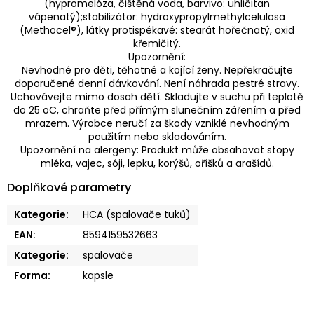
(hypromelóza, čištěná voda, barvivo: uhličitan
vápenatý);stabilizátor: hydroxypropylmethylcelulosa
(Methocel®), látky protispékavé: stearát hořečnatý, oxid
křemičitý.
Upozornění:
Nevhodné pro děti, těhotné a kojící ženy. Nepřekračujte
doporučené denní dávkování. Není náhrada pestré stravy.
Uchovávejte mimo dosah dětí. Skladujte v suchu při teplotě
do 25 oC, chraňte před přímým slunečním zářením a před
mrazem. Výrobce neručí za škody vzniklé nevhodným
použitím nebo skladováním.
Upozornění na alergeny: Produkt může obsahovat stopy
mléka, vajec, sóji, lepku, korýšů, oříšků a arašídů.
Doplňkové parametry
Kategorie
:
HCA (spalovače tuků)
EAN
:
8594159532663
Kategorie
:
spalovače
Forma
:
kapsle