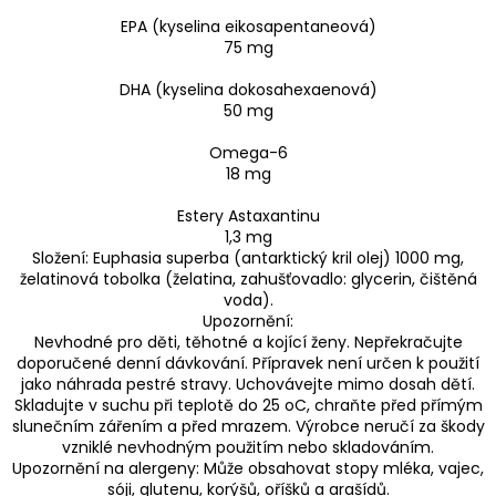
EPA (kyselina eikosapentaneová)
75 mg
DHA (kyselina dokosahexaenová)
50 mg
Omega-6
18 mg
Estery Astaxantinu
1,3 mg
Složení: Euphasia superba (antarktický kril olej) 1000 mg,
želatinová tobolka (želatina, zahušťovadlo: glycerin, čištěná
voda).
Upozornění:
Nevhodné pro děti, těhotné a kojící ženy. Nepřekračujte
doporučené denní dávkování. Přípravek není určen k použití
jako náhrada pestré stravy. Uchovávejte mimo dosah dětí.
Skladujte v suchu při teplotě do 25 oC, chraňte před přímým
slunečním zářením a před mrazem. Výrobce neručí za škody
vzniklé nevhodným použitím nebo skladováním.
Upozornění na alergeny: Může obsahovat stopy mléka, vajec,
sóji, glutenu, korýšů, oříšků a arašídů.