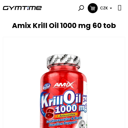
Přejít
na
CZK
NÁKUPNÍ
obsah
KOŠÍK
Amix Krill Oil 1000 mg 60 tob