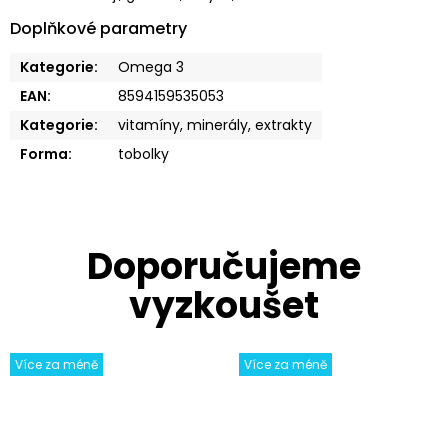
Doplňkové parametry
Kategorie
:
Omega 3
EAN
:
8594159535053
Kategorie
:
vitamíny, minerály, extrakty
Forma
:
tobolky
Více za méně
Více za méně