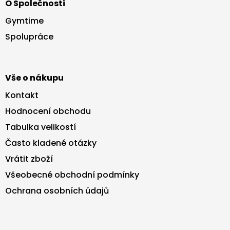
O Společnosti
p
a
Gymtime
t
Spolupráce
í
Vše o nákupu
Kontakt
Hodnocení obchodu
Tabulka velikostí
Často kladené otázky
Vrátit zboží
Všeobecné obchodní podmínky
Ochrana osobních údajů