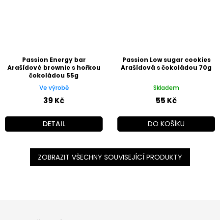
Passion Energy bar
Passion Low sugar cookies
Arašídové brownie s hořkou
Arašídová s čokoládou 70g
čokoládou 55g
Ve výrobě
Skladem
39 Kč
55 Kč
DETAIL
DO KOŠÍKU
ZOBRAZIT VŠECHNY SOUVISEJÍCÍ PRODUKTY
Z
á