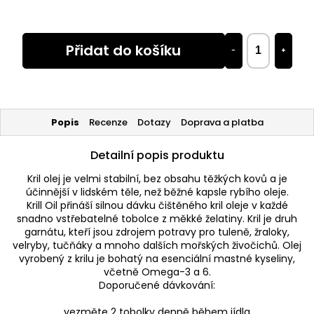
Přidat do košíku
−
+
Popis
Recenze
Dotazy
Doprava a platba
Detailní popis produktu
Kril olej je velmi stabilní, bez obsahu těžkých kovů a je
účinnější v lidském těle, než běžné kapsle rybího oleje.
Krill Oil přináší silnou dávku čištěného kril oleje v každé
snadno vstřebatelné tobolce z měkké želatiny. Kril je druh
garnátu, kteří jsou zdrojem potravy pro tuleně, žraloky,
velryby, tučňáky a mnoho dalších mořských živočichů. Olej
vyrobený z krilu je bohatý na esenciální mastné kyseliny,
včetně Omega-3 a 6.
Doporučené dávkování:
vezměte 2 tobolky denně během jídla