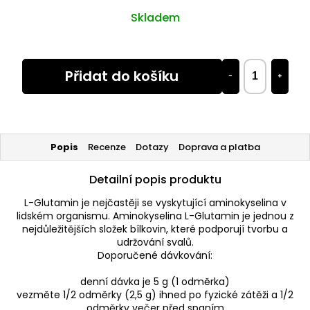
Skladem
Přidat do košíku
−
+
Popis
Recenze
Dotazy
Doprava a platba
Detailní popis produktu
L-Glutamin je nejčastěji se vyskytující aminokyselina v
lidském organismu. Aminokyselina L-Glutamin je jednou z
nejdůležitějších složek bílkovin, které podporují tvorbu a
udržování svalů.
Doporučené dávkování:
denní dávka je 5 g (1 odměrka)
vezměte 1/2 odměrky (2,5 g) ihned po fyzické zátěži a 1/2
odměrky večer před spaním