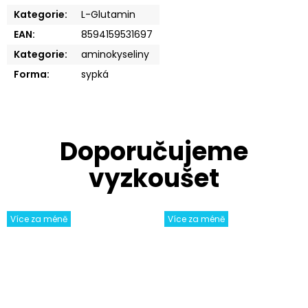
Kategorie
:
L-Glutamin
EAN
:
8594159531697
Kategorie
:
aminokyseliny
Forma
:
sypká
Více za méně
Více za méně