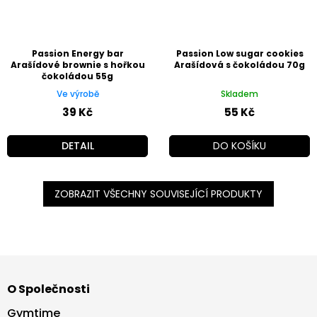
Passion Energy bar
Passion Low sugar cookies
Arašídové brownie s hořkou
Arašídová s čokoládou 70g
čokoládou 55g
Ve výrobě
Skladem
39 Kč
55 Kč
DETAIL
DO KOŠÍKU
ZOBRAZIT VŠECHNY SOUVISEJÍCÍ PRODUKTY
Z
á
O Společnosti
p
a
Gymtime