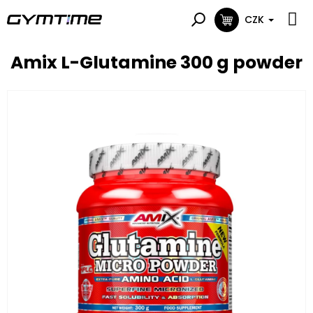
Přejít
na
CZK
NÁKUPNÍ
obsah
KOŠÍK
Amix L-Glutamine 300 g powder