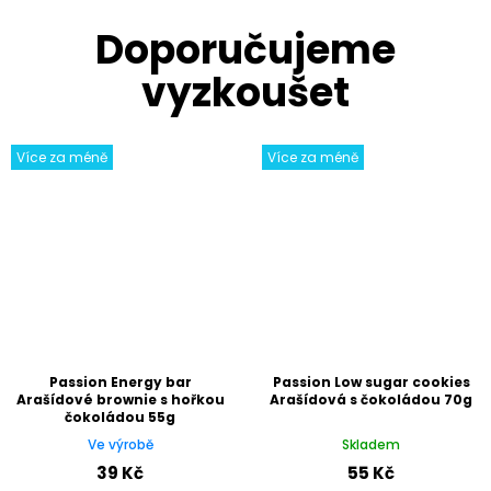
Více za méně
Více za méně
Passion Energy bar
Passion Low sugar cookies
Arašídové brownie s hořkou
Arašídová s čokoládou 70g
čokoládou 55g
Ve výrobě
Skladem
39 Kč
55 Kč