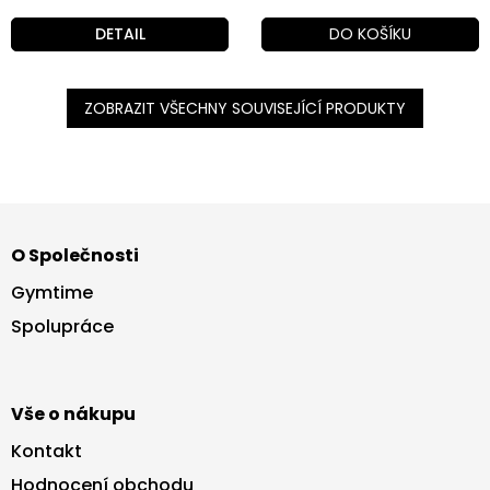
DETAIL
DO KOŠÍKU
ZOBRAZIT VŠECHNY SOUVISEJÍCÍ PRODUKTY
Z
á
O Společnosti
p
a
Gymtime
t
Spolupráce
í
Vše o nákupu
Kontakt
Hodnocení obchodu