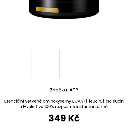
Značka:
ATP
Esenciální větvené aminokyseliny BCAA (l-leucin, l-isoleucin
a l-valin) ve 100% rozpustné instantní formě.
349 Kč
Měrná