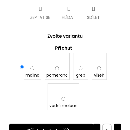
cena:
ZEPTAT SE
HLÍDAT
SDÍLET
Zvolte variantu
Příchuť
malina
pomeranč
grep
višeň
vodní meloun