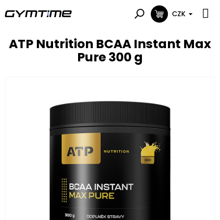
Přejít
na
CZK
NÁKUPNÍ
obsah
KOŠÍK
ATP Nutrition BCAA Instant Max
Pure 300 g