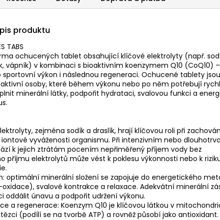
opis produktu
S TABS
orma ochucených tablet obsahující klíčové elektrolyty (např. sodí
čík, vápník) v kombinaci s bioaktivním koenzymem Q10 (CoQ10) –
 sportovní výkon i následnou regeneraci. Ochucené tablety jso
aktivní osoby, které během výkonu nebo po něm potřebují rych
plnit minerální látky, podpořit hydrataci, svalovou funkci a energ
s.
ektrolyty, zejména sodík a draslík, hrají klíčovou roli při zachován
 iontové vyváženosti organismu. Při intenzivním nebo dlouhotrv
ází k jejich ztrátám pocením nepřiměřený příjem vody bez
 příjmu elektrolytů může vést k poklesu výkonnosti nebo k rizik
e.
n: optimální minerální složení se zapojuje do energetického me
ß-oxidace), svalové kontrakce a relaxace. Adekvátní minerální z
oddálit únavu a podpořit udržení výkonu.
ce a regenerace: Koenzym Q10 je klíčovou látkou v mitochondr
ězci (podílí se na tvorbě ATP) a rovněž působí jako antioxidant.