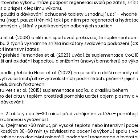
rtovního výkonu může podpořit regeneraci svalů po zátěži, sníži
es a přispět k lepšímu výkonu.
oužití a dávkování: ochucené tablety usnadňují užití – vhodné 
 (např. pauza/trénink) tak i po něm pro regeneraci a hydratac
amných zjištění v publikovaných odborných studiích
a et al. (2008) u elitních sportovců prokázala, že suplementac
u 2 týdnů významně snížila indikátory svalového poškození (CK
i intenzivní zátěži.
 přehled Fernandes et al. (2023) uvádí, že suplementace CoQ10
pší antioxidační kapacitou a snížením únavy/biomarkerů po výk
 podle přehledu Heier et al. (2022) hraje sodík a další minerály rol
ytrvalostních/ultra-vytrvalostních podmínkách, přičemž jejich 
ividuálních faktorech.
u Petit et al. (2015) suplementace sodíku a draslíku během
o deficitu v teplém prostředí pomohla udržet objem plazmy a 
dávkování:
: 2 tablety cca 15–30 minut před zahájením zátěže – pomáhají 
ekutinovou vyváženost.
 (zejména >60 minut, při vysoké teplotě nebo intenzivní pocení
u každých 30–60 min (v závislosti na pocení a výkonu) spolu s vo
 tablety pro doplnění minerálů, podpoření regenerace a hydrata