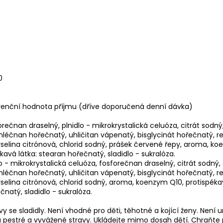
0
erenční hodnota příjmu (dříve doporučená denní dávka)
rečnan draselný, plnidlo - mikrokrystalická celuóza, citrát sodný,
léčnan hořečnatý, uhličitan vápenatý, bisglycinát hořečnatý, r
kyselina citrónová, chlorid sodný, prášek červené řepy, aroma, k
kavá látka: stearan hořečnatý, sladidlo - sukralóza.
lo - mikrokrystalická celuóza, fosforečnan draselný, citrát sodný, 
léčnan hořečnatý, uhličitan vápenatý, bisglycinát hořečnatý, r
kyselina citrónová, chlorid sodný, aroma, koenzym Q10, protispéka
čnatý, sladidlo - sukralóza.
vy se sladidly. Není vhodné pro děti, těhotné a kojící ženy. Není 
 pestré a vyvážené stravy. Ukládejte mimo dosah dětí. Chraňte