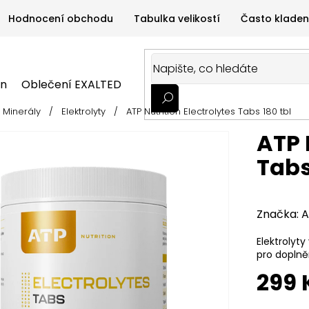
Hodnocení obchodu
Tabulka velikostí
Často kladen
on
Oblečení EXALTED
Oblečení GYMTIME
Sportovní
Minerály
/
Elektrolyty
/
ATP Nutrition Electrolytes Tabs 180 tbl
ALTED
Oblečení GYMTIME
Sportovní výživa
Zdravá v
ATP 
Tabs
Značka:
A
Elektroly
pro doplně
299 
Měrná