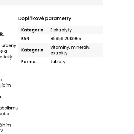
Doplňkové parametry
Kategorie
:
Elektrolyty
k,
EAN
:
8595612013965
u určeny
vitamíny, minerály,
Kategorie
:
le a
extrakty
etický
Forma
:
tablety
í
ajícím
u
tabolismu
ásoba
iálním
 V