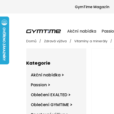
Přejít
na
GymTime Magazín
obsah
Akční nabídka
Passi
Domů
/
Zdravá výživa
/
Vitamíny a minerály
/
Akční nabídka
Passion
Oblečení EX
P
o
s
Přeskočit
t
Kategorie
kategorie
r
a
Akční nabídka
n
n
Passion
í
Oblečení EXALTED
p
a
Oblečení GYMTIME
n
e