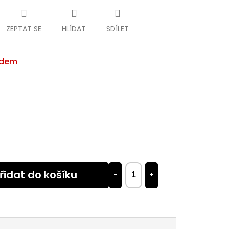
ZEPTAT SE
HLÍDAT
SDÍLET
adem
řidat do košíku
−
+