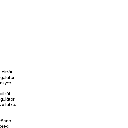
 citrát
egulátor
oenzym
citrát
egulátor
vá látka:
určeno
 před