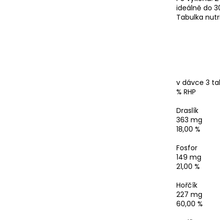
ideálně do 3
Tabulka nutr
v dávce 3 ta
% RHP
Draslík
363 mg
18,00 %
Fosfor
149 mg
21,00 %
Hořčík
227 mg
60,00 %