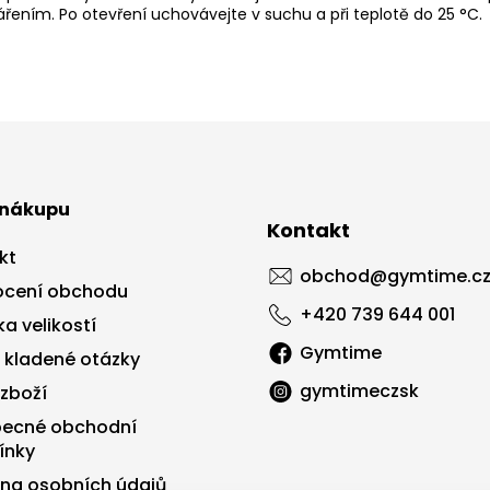
řením. Po otevření uchovávejte v suchu a při teplotě do 25 °C.
 nákupu
Kontakt
kt
obchod
@
gymtime.c
cení obchodu
+420 739 644 001
a velikostí
Gymtime
 kladené otázky
gymtimeczsk
 zboží
ecné obchodní
ínky
na osobních údajů