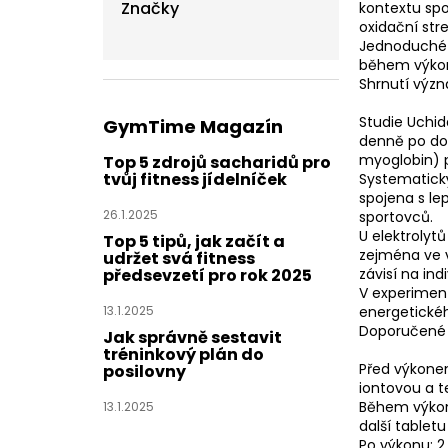
Značky
kontextu spo
oxidační str
Jednoduché p
během výkonu
Shrnutí význ
Studie Uchid
GymTime Magazín
denně po dob
myoglobin) př
Top 5 zdrojů sacharidů pro
tvůj fitness jídelníček
Systematický
spojena s le
26.1.2025
sportovců.
U elektrolytů
Top 5 tipů, jak začít a
zejména ve v
udržet svá fitness
závisí na ind
předsevzetí pro rok 2025
V experiment
energetickéh
13.1.2025
Doporučené 
Jak správně sestavit
tréninkový plán do
Před výkonem
posilovny
iontovou a t
Během výkonu
13.1.2025
další tablet
Po výkonu: 2