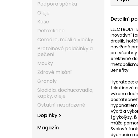
Podpora spánku
Oleje
Detailní p
Kaše
ELECTROLYTE
Detoxikace
Inovativní f
Cereálie, müsli a vločky
draslík, hoř
navržené pro
Proteinové palačinky a
pro všechny 
pečení
efektivně do
Mouky
metabolismu
Benefity
Zdravé mlsání
Granoly
Hydratace: el
tekutinové a
Sladidla, dochucovadla,
výkonu doch
kapky, oleje
dostatečného
Ostatní nezařazené
hyponatrémi
Výdrž a výko
Doplňky
(glykolýzy, 
může pomoci 
Magazín
Svalová funk
dýchacím řet