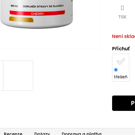
cena:
TISK
Není skl
Příchuť
třešeň
P
Recenze
Dotazy
Doprava a platba