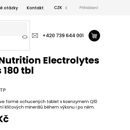
CZK
é otázky
Kontakt
Přihlášení
 výživa
Zdravá výživa
+420 739 644 001
Doplňky
GymTime Magazín
ýživa
Doplňky
GymTime Magazín
Značky
Proviz
Nutrition Electrolytes
 180 tbl
TP
ty ve formě ochucených tablet s koenzymem Q10
ní klíčových minerálů během výkonu i po něm.
Kč