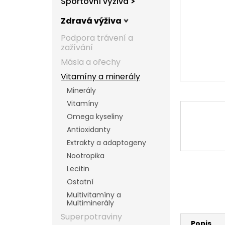
Sportovní výživa
l
Zdravá výživa
Podpora trávení a
zažívání
Másla a ořechy
Vitamíny a minerály
Minerály
Vitamíny
Omega kyseliny
Antioxidanty
Extrakty a adaptogeny
Nootropika
Lecitin
Ostatní
Multivitamíny a
Multiminerály
Superpotraviny
Popis