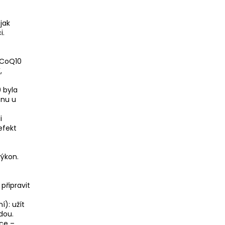
t
jak
i.
e CoQ10
,
 byla
onu u
i
efekt
výkon.
připravit
): užít
dou.
ce –