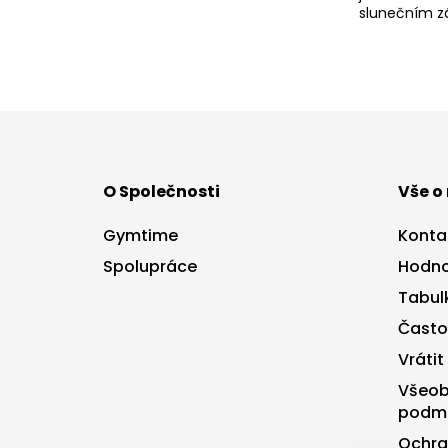
slunečním zá
Z
á
p
a
O Společnosti
Vše o
t
í
Gymtime
Konta
Spolupráce
Hodno
Tabulk
Často
Vrátit
Všeob
podm
Ochra