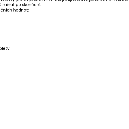
0 minut po skončení.
ičních hodnot:
blety