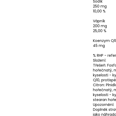
Sodík
250 mg
10,00 %
Vápník
200 mg
25,00 %
Koenzym Q1
45 mg
% RHP - ref
Složení:
Třešeň: Fosfo
hořečnatý, m
kyselosti - 
Q10, protispé
Citron: Plnid
hořečnatý, m
kyselosti - 
stearan hoře
Upozornění:
Doplněk stra
jako náhrada