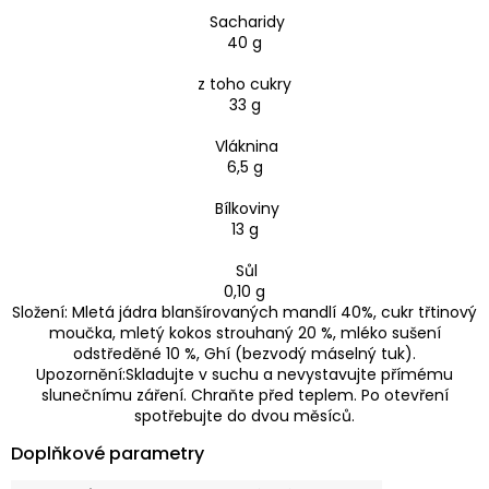
Sacharidy
40 g
z toho cukry
33 g
Vláknina
6,5 g
Bílkoviny
13 g
Sůl
0,10 g
Složení: Mletá jádra blanšírovaných mandlí 40%, cukr třtinový
moučka, mletý kokos strouhaný 20 %, mléko sušení
odstředěné 10 %, Ghí (bezvodý máselný tuk).
Upozornění:Skladujte v suchu a nevystavujte přímému
slunečnímu záření. Chraňte před teplem. Po otevření
spotřebujte do dvou měsíců.
Doplňkové parametry