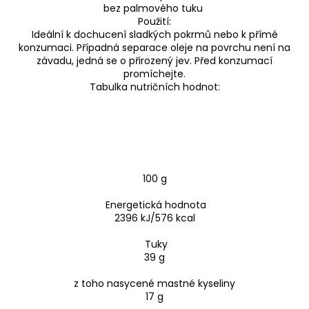
bez palmového tuku
Použití:
Ideální k dochucení sladkých pokrmů nebo k přímé
konzumaci. Případná separace oleje na povrchu není na
závadu, jedná se o přirozený jev. Před konzumací
promíchejte.
Tabulka nutričních hodnot:
100 g
Energetická hodnota
2396 kJ/576 kcal
Tuky
39 g
z toho nasycené mastné kyseliny
17 g