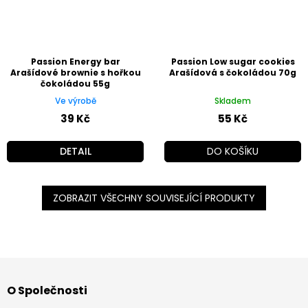
Passion Energy bar
Passion Low sugar cookies
Arašídové brownie s hořkou
Arašídová s čokoládou 70g
čokoládou 55g
Ve výrobě
Skladem
39 Kč
55 Kč
DETAIL
DO KOŠÍKU
ZOBRAZIT VŠECHNY SOUVISEJÍCÍ PRODUKTY
Z
á
O Společnosti
p