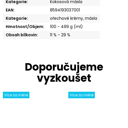
Kategorie
:
Kokosová másla
EAN
:
8594193037001
Kategorie
:
ořechové krémy, másla
Hmotnost/Objem
:
100 - 499 g (ml)
Obsah bílkovin
:
11 % - 29 %
Více za méně
Více za méně