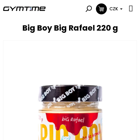
Přejít
na
CZK
NÁKUPNÍ
obsah
KOŠÍK
Big Boy Big Rafael 220 g