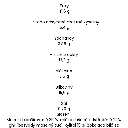
Tuky
41,6 g
- z toho nasycené mastné kyseliny
15,4 g
Sacharidy
37,6 g
- z toho cukry
13,3 g
Vláknina
3,6 g
Bílkoviny
15,6 g
Sůl
0,20 g
Složení:
Mandle blanšírované 35 %, mléko sušené odstředěné 21 %,
ghí (bezvodý máselný tuk), xylitol 15 %, čokoláda bílá se