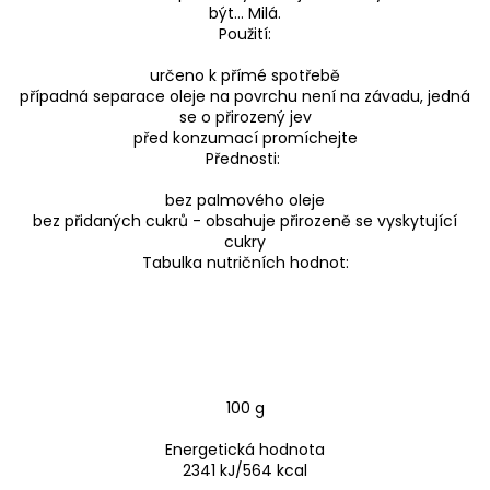
být… Milá.
Použití:
určeno k přímé spotřebě
případná separace oleje na povrchu není na závadu, jedná
se o přirozený jev
před konzumací promíchejte
Přednosti:
bez palmového oleje
bez přidaných cukrů - obsahuje přirozeně se vyskytující
cukry
Tabulka nutričních hodnot:
100 g
Energetická hodnota
2341 kJ/564 kcal