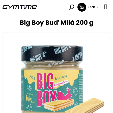
Přejít
na
CZK
NÁKUPNÍ
obsah
KOŠÍK
Big Boy Buď Milá 200 g