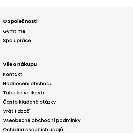
Z
á
O Společnosti
p
a
Gymtime
t
Spolupráce
í
Vše o nákupu
Kontakt
Hodnocení obchodu
Tabulka velikostí
Často kladené otázky
Vrátit zboží
Všeobecné obchodní podmínky
Ochrana osobních údajů