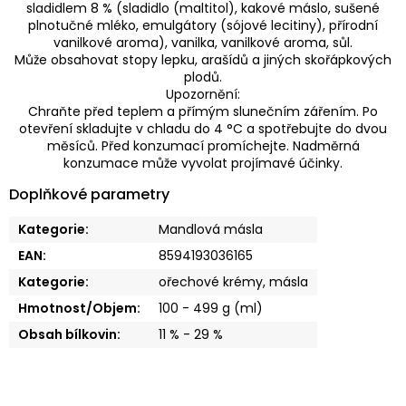
sladidlem 8 % (sladidlo (maltitol), kakové máslo, sušené
plnotučné mléko, emulgátory (sójové lecitiny), přírodní
vanilkové aroma), vanilka, vanilkové aroma, sůl.
Může obsahovat stopy lepku, arašídů a jiných skořápkových
plodů.
Upozornění:
Chraňte před teplem a přímým slunečním zářením. Po
otevření skladujte v chladu do 4 °C a spotřebujte do dvou
měsíců. Před konzumací promíchejte. Nadměrná
konzumace může vyvolat projímavé účinky.
Doplňkové parametry
Kategorie
:
Mandlová másla
EAN
:
8594193036165
Kategorie
:
ořechové krémy, másla
Hmotnost/Objem
:
100 - 499 g (ml)
Obsah bílkovin
:
11 % - 29 %