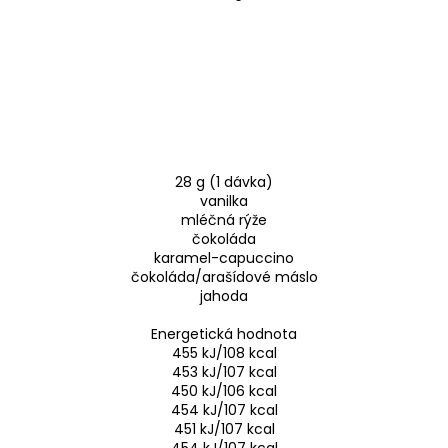
28 g (1 dávka)
vanilka
mléčná rýže
čokoláda
karamel-capuccino
čokoláda/arašídové máslo
jahoda
Energetická hodnota
455 kJ/108 kcal
453 kJ/107 kcal
450 kJ/106 kcal
454 kJ/107 kcal
451 kJ/107 kcal
454 kJ/107 kcal