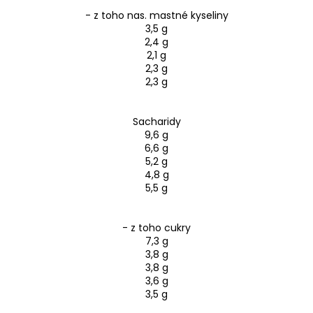
- z toho nas. mastné kyseliny
3,5 g
2,4 g
2,1 g
2,3 g
2,3 g
Sacharidy
9,6 g
6,6 g
5,2 g
4,8 g
5,5 g
- z toho cukry
7,3 g
3,8 g
3,8 g
3,6 g
3,5 g