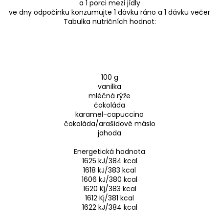
a 1 porci mezi jídly
ve dny odpočinku konzumujte 1 dávku ráno a 1 dávku večer
Tabulka nutričních hodnot:
100 g
vanilka
mléčná rýže
čokoláda
karamel-capuccino
čokoláda/arašídové máslo
jahoda
Energetická hodnota
1625 kJ/384 kcal
1618 kJ/383 kcal
1606 kJ/380 kcal
1620 Kj/383 kcal
1612 Kj/381 kcal
1622 kJ/384 kcal