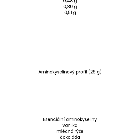
0,48 g
0,80 g
0,51 g
Aminokyselinový profil (28 g)
Esenciální aminokyseliny
vanilka
mléčná rýže
čokoláda