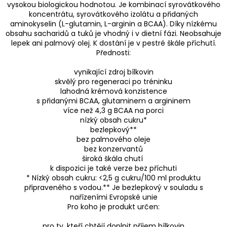
vysokou biologickou hodnotou. Je kombinací syrovátkového
koncentrátu, syrovátkového izolátu a přidaných
aminokyselin (L-glutamin, L-arginin a BCAA). Díky nízkému
obsahu sacharidů a tuků je vhodný i v dietní fázi. Neobsahuje
lepek ani palmový olej. K dostání je v pestré škále příchutí.
Přednosti:
vynikající zdroj bílkovin
skvělý pro regeneraci po tréninku
lahodná krémová konzistence
s přidanými BCAA, glutaminem a argininem
více než 4,3 g BCAA na porci
nízký obsah cukru*
bezlepkový**
bez palmového oleje
bez konzervantů
široká škála chutí
k dispozici je také verze bez příchuti
* Nízký obsah cukru: <2,5 g cukru/100 ml produktu
připraveného s vodou.** Je bezlepkový v souladu s
nařízeními Evropské unie
Pro koho je produkt určen:
pro ty, kteří chtějí doplnit příjem bílkovin