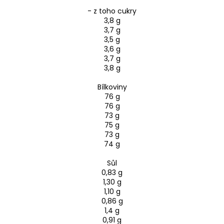
- z toho cukry
3,8 g
3,7 g
3,5 g
3,6 g
3,7 g
3,8 g
Bílkoviny
76 g
76 g
73 g
75 g
73 g
74 g
Sůl
0,83 g
1,30 g
1,10 g
0,86 g
1,4 g
0,91 g