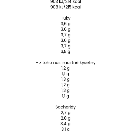
903 kJ/214 kcal
908 kJ/215 kcal
Tuky
3,6 g
3,6 g
3,7 g
3,6 g
3,7 g
3,5 g
- z toho nas. mastné kyseliny
1,2 g
1,1 g
1,3 g
1,2 g
1,3 g
1,1 g
Sacharidy
2,7 g
2,8 g
3,4 g
3,1 g