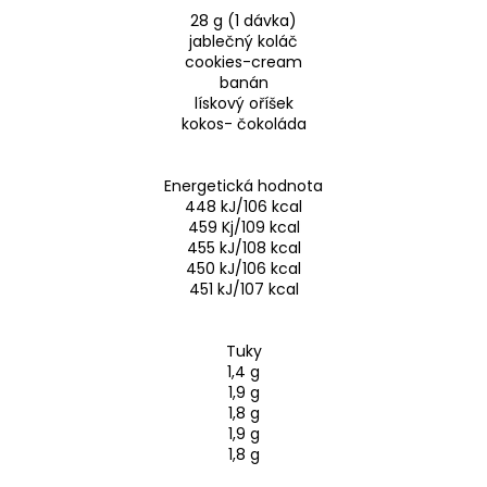
28 g (1 dávka)
jablečný koláč
cookies-cream
banán
lískový oříšek
kokos- čokoláda
Energetická hodnota
448 kJ/106 kcal
459 Kj/109 kcal
455 kJ/108 kcal
450 kJ/106 kcal
451 kJ/107 kcal
Tuky
1,4 g
1,9 g
1,8 g
1,9 g
1,8 g