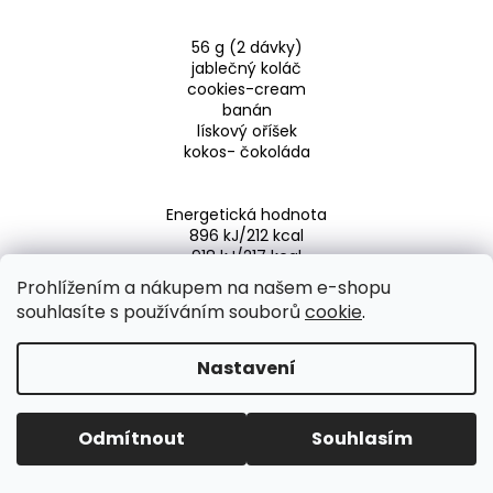
56 g (2 dávky)
jablečný koláč
cookies-cream
banán
lískový oříšek
kokos- čokoláda
Energetická hodnota
896 kJ/212 kcal
918 kJ/217 kcal
910 kJ/215 kcal
Prohlížením a nákupem na našem e-shopu
900 kJ/213 kcal
souhlasíte s používáním souborů
cookie
.
902 Kj/213 kcal
Nastavení
Tuky
2,8 g
3,8 g
Odmítnout
Souhlasím
3,6 g
3,7 g
3,7 g