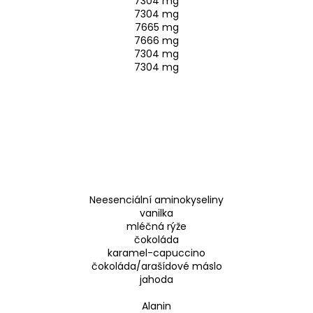
7304 mg
7304 mg
7665 mg
7666 mg
7304 mg
7304 mg
Neesenciální aminokyseliny
vanilka
mléčná rýže
čokoláda
karamel-capuccino
čokoláda/arašídové máslo
jahoda
Alanin