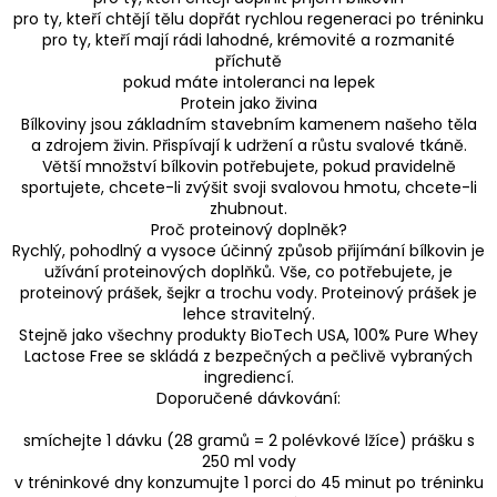
pro ty, kteří chtějí tělu dopřát rychlou regeneraci po tréninku
pro ty, kteří mají rádi lahodné, krémovité a rozmanité
příchutě
pokud máte intoleranci na lepek
Protein jako živina
Bílkoviny jsou základním stavebním kamenem našeho těla
a zdrojem živin. Přispívají k udržení a růstu svalové tkáně.
Větší množství bílkovin potřebujete, pokud pravidelně
sportujete, chcete-li zvýšit svoji svalovou hmotu, chcete-li
zhubnout.
Proč proteinový doplněk?
Rychlý, pohodlný a vysoce účinný způsob přijímání bílkovin je
užívání proteinových doplňků. Vše, co potřebujete, je
proteinový prášek, šejkr a trochu vody. Proteinový prášek je
lehce stravitelný.
Stejně jako všechny produkty BioTech USA, 100% Pure Whey
Lactose Free se skládá z bezpečných a pečlivě vybraných
ingrediencí.
Doporučené dávkování:
smíchejte 1 dávku (28 gramů = 2 polévkové lžíce) prášku s
250 ml vody
v tréninkové dny konzumujte 1 porci do 45 minut po tréninku