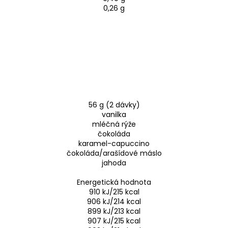
0,26 g
56 g (2 dávky)
vanilka
mléčná rýže
čokoláda
karamel-capuccino
čokoláda/arašídové máslo
jahoda
Energetická hodnota
910 kJ/215 kcal
906 kJ/214 kcal
899 kJ/213 kcal
907 kJ/215 kcal