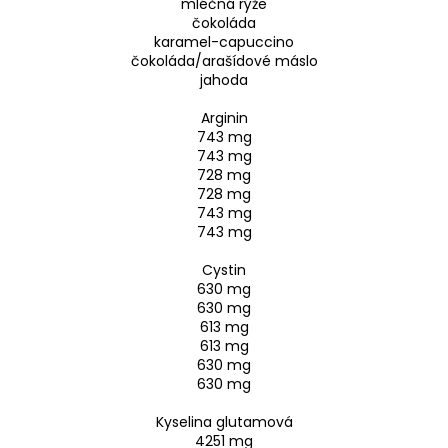
mléčná rýže
čokoláda
karamel-capuccino
čokoláda/arašídové máslo
jahoda
Arginin
743 mg
743 mg
728 mg
728 mg
743 mg
743 mg
Cystin
630 mg
630 mg
613 mg
613 mg
630 mg
630 mg
Kyselina glutamová
4251 mg