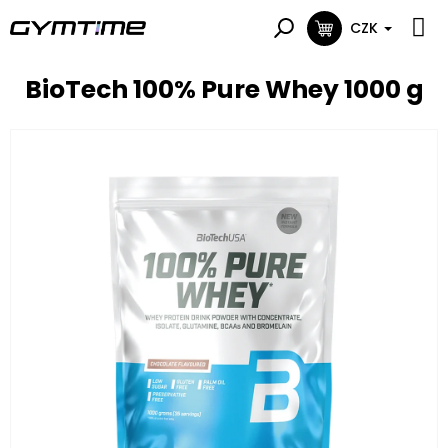
Přejít
na
CZK
NÁKUPNÍ
obsah
KOŠÍK
BioTech 100% Pure Whey 1000 g