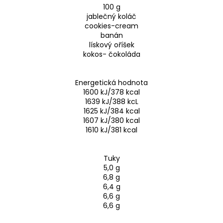
100 g
jablečný koláč
cookies-cream
banán
lískový oříšek
kokos- čokoláda
Energetická hodnota
1600 kJ/378 kcal
1639 kJ/388 kcL
1625 kJ/384 kcal
1607 kJ/380 kcal
1610 kJ/381 kcal
Tuky
5,0 g
6,8 g
6,4 g
6,6 g
6,6 g