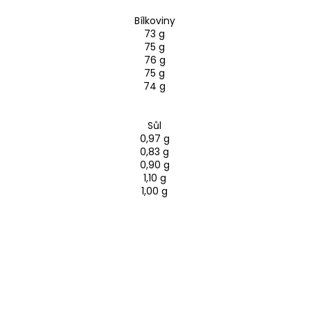
Bílkoviny
73 g
75 g
76 g
75 g
74 g
Sůl
0,97 g
0,83 g
0,90 g
1,10 g
1,00 g