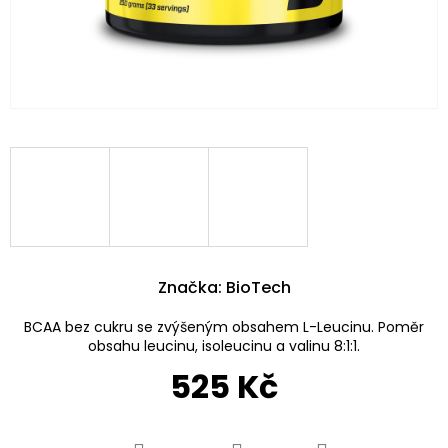
Značka:
BioTech
BCAA bez cukru se zvýšeným obsahem L-Leucinu. Poměr
obsahu leucinu, isoleucinu a valinu 8:1:1.
525 Kč
Měrná
cena: