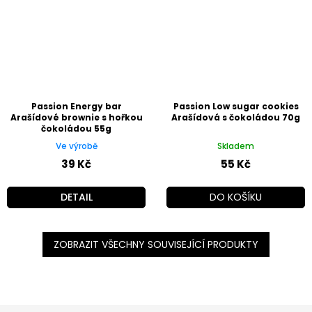
Passion Energy bar
Passion Low sugar cookies
Arašídové brownie s hořkou
Arašídová s čokoládou 70g
čokoládou 55g
Ve výrobě
Skladem
39 Kč
55 Kč
DETAIL
DO KOŠÍKU
ZOBRAZIT VŠECHNY SOUVISEJÍCÍ PRODUKTY
Z