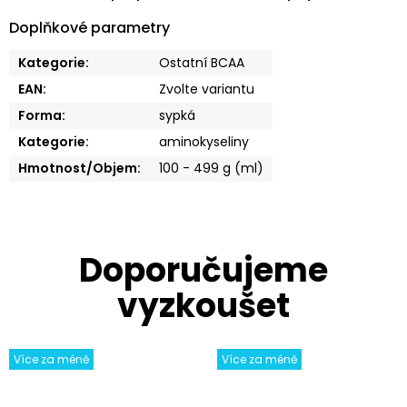
Doplňkové parametry
Kategorie
:
Ostatní BCAA
EAN
:
Zvolte variantu
Forma
:
sypká
Kategorie
:
aminokyseliny
Hmotnost/Objem
:
100 - 499 g (ml)
Více za méně
Více za méně