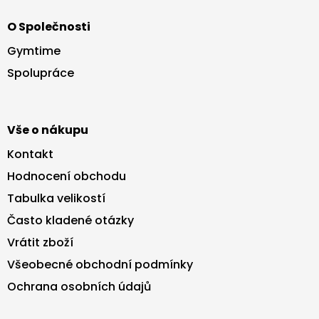
á
O Společnosti
p
a
Gymtime
t
Spolupráce
í
Vše o nákupu
Kontakt
Hodnocení obchodu
Tabulka velikostí
Často kladené otázky
Vrátit zboží
Všeobecné obchodní podmínky
Ochrana osobních údajů