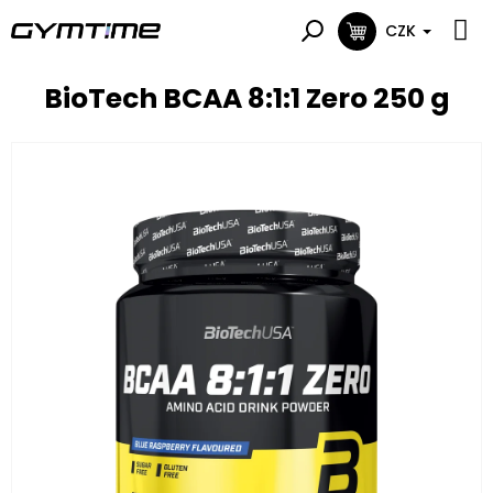
Přejít
na
CZK
NÁKUPNÍ
obsah
KOŠÍK
BioTech BCAA 8:1:1 Zero 250 g