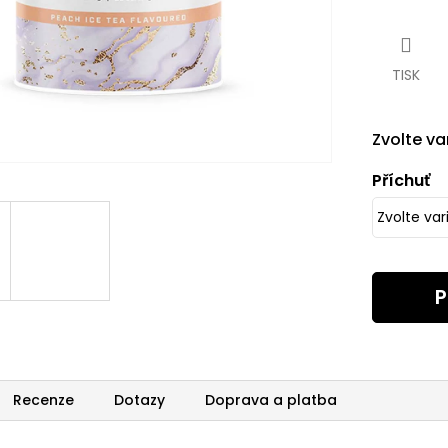
Měrná
cena:
TISK
Zvolte va
Příchuť
P
Recenze
Dotazy
Doprava a platba