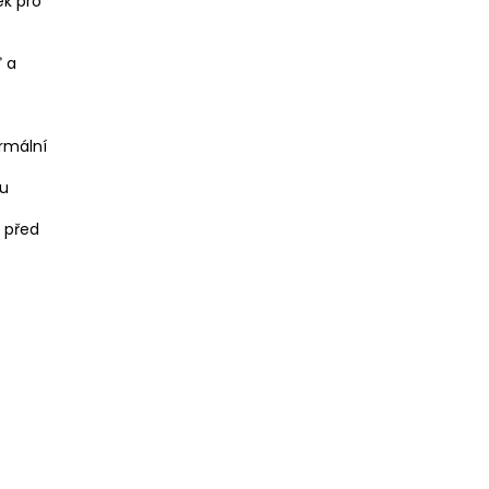
ek pro
ď a
ormální
vu
k před