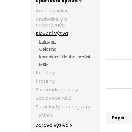
Sportovní výživa
l
Aminokyseliny
Anabolizéry a
nakopávače
Kloubní výživa
Kolagen
Gelatina
Komplexní kloubní směsi
MSM
Kreatiny
Proteiny
Sacharidy, gainery
Spalovače tuků
Stimulanty a energizéry
Tyčinky
Popis
Zdravá výživa