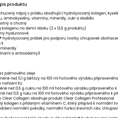
opis produktu
chucený nápoj v prášku obsahující hydrolyzovaný kolagen, kysel
, aminokyseliny, vitamíny, minerály, cukr a sladidlo.
ustný a chutný
g kolagenu na denní dávku (2 x 12,5 g produktu)
iny hyaluronové
® hydrolyzovaný prášek pro podporu tvorby chrupavek obohace
II
 minerály
inami a antioxidanty3
bez palmového oleje
 méně než 0,1 g laktózy na 100 ml hotového výrobku připraveného k
e nařízení EU
éně než 0,5 g cukru na 100 ml hotového výrobku připraveného k p
ně než 0,5 g tuku na 100 ml hotového výrobku připraveného k pit
 Clear Collagen obsahuje produkt Clear Collagen Professional
ý kolagen s přidaným vitamínem C, který přispívá k normální t
udržení normální pokožky, normální funkci krevních cév, chrupav