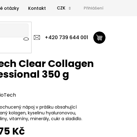
CZK
é otázky
Kontakt
Přihlášení
 výživa
Zdravá výživa
+420 739 644 001
Doplňky
GymTime Magazín
ýživa
Doplňky
GymTime Magazín
Značky
Proviz
ech Clear Collagen
essional 350 g
ioTech
 ochucený nápoj v prášku obsahující
aný kolagen, kyselinu hyaluronovou,
ny, vitamíny, minerály, cukr a sladidlo.
75 Kč