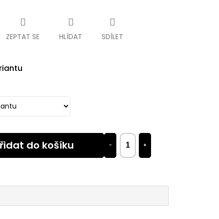
ZEPTAT SE
HLÍDAT
SDÍLET
riantu
řidat do košíku
−
+