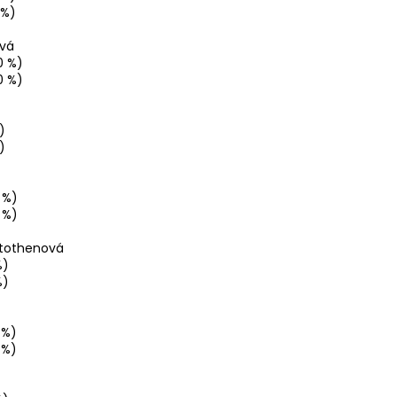
 %)
ová
0 %)
0 %)
)
)
 %)
 %)
ntothenová
%)
%)
 %)
 %)