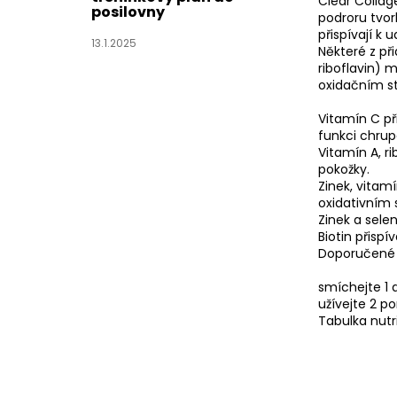
Clear Collag
posilovny
podroru tvor
přispívají k
13.1.2025
Některé z př
riboflavin) m
oxidačním s
Vitamín C př
funkci chrup
Vitamín A, ri
pokožky.
Zinek, vitamí
oxidativním 
Zinek a selen
Biotin přispí
Doporučené 
smíchejte 1 d
užívejte 2 p
Tabulka nutr