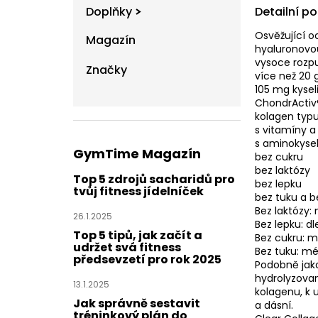
Detailní p
Doplňky
Osvěžující o
Magazín
hyaluronovou
vysoce rozp
Značky
více než 20 
105 mg kysel
ChondrActiv
kolagen typu 
s vitamíny a
s aminokysel
GymTime Magazín
bez cukru
bez laktózy
Top 5 zdrojů sacharidů pro
bez lepku
tvůj fitness jídelníček
bez tuku a 
Bez laktózy:
26.1.2025
Bez lepku: dl
Top 5 tipů, jak začít a
Bez cukru: m
udržet svá fitness
Bez tuku: mé
předsevzetí pro rok 2025
Podobně jako
hydrolyzovan
13.1.2025
kolagenu, k 
Jak správně sestavit
a dásní.
tréninkový plán do