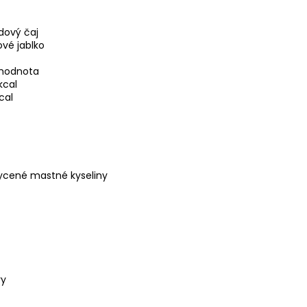
dový čaj
vé jablko
 hodnota
kcal
cal
sycené mastné kyseliny
ry