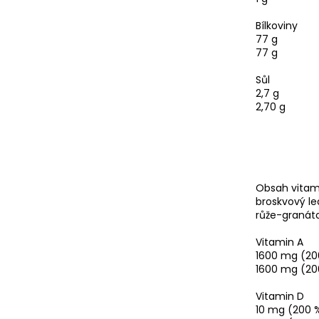
Bílkoviny
77 g
77 g
Sůl
2,7 g
2,70 g
Obsah vitam
broskvový le
růže-granáto
Vitamin A
1600 mg (20
1600 mg (20
Vitamin D
10 mg (200 