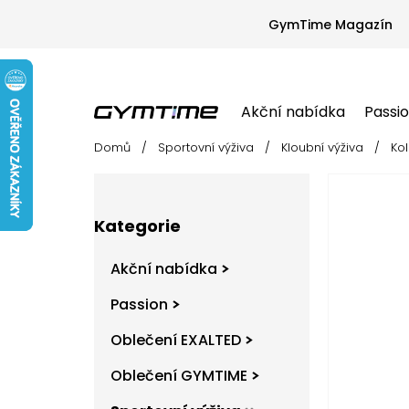
Přejít
na
GymTime Magazín
obsah
Akční nabídka
Passi
Domů
/
Sportovní výživa
/
Kloubní výživa
/
Ko
Akční nabídka
Passion
Oblečení EX
P
o
s
Přeskočit
t
Kategorie
kategorie
r
a
Akční nabídka
n
n
Passion
í
Oblečení EXALTED
p
a
Oblečení GYMTIME
n
e