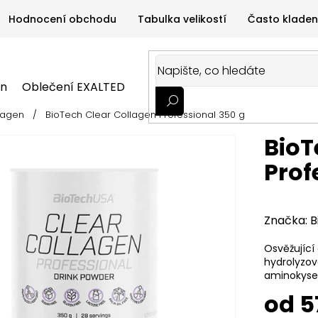
Hodnocení obchodu
Tabulka velikostí
Často kladen
on
Oblečení EXALTED
Oblečení GYMTIME
Sportovní
lagen
/
BioTech Clear Collagen Professional 350 g
ALTED
Oblečení GYMTIME
Sportovní výživa
Zdravá v
BioT
Prof
Značka:
B
Osvěžující
hydrolyzov
aminokyseli
od
5