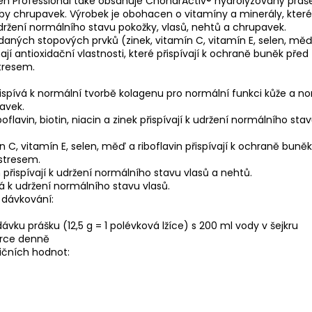
en Professional také obsahuje ChondrActiv® hydrolyzovaný práš
by chrupavek. Výrobek je obohacen o vitamíny a minerály, které
 udržení normálního stavu pokožky, vlasů, nehtů a chrupavek.
idaných stopových prvků (zinek, vitamín C, vitamín E, selen, mě
ají antioxidační vlastnosti, které přispívají k ochraně buněk před
tresem.
ispívá k normální tvorbě kolagenu pro normální funkci kůže a n
avek.
boflavin, biotin, niacin a zinek přispívají k udržení normálního sta
n C, vitamín E, selen, měď a riboflavin přispívají k ochraně buně
stresem.
 přispívají k udržení normálního stavu vlasů a nehtů.
vá k udržení normálního stavu vlasů.
dávkování:
ávku prášku (12,5 g = 1 polévková lžíce) s 200 ml vody v šejkru
orce denně
ičních hodnot: