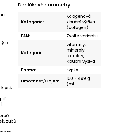
Doplňkové parametry
inu
Kolagenová
Kategorie
:
kloubní výživa
(collagen)
EAN
:
Zvolte variantu
ný o
vitamíny,
minerály,
Kategorie
:
extrakty,
kloubní výživa
Forma
:
sypká
100 - 499 g
Hmotnost/Objem
:
(ml)
 pití.
ití.
í.
vorbě
ek, zubů