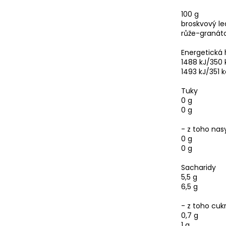
100 g
broskvový le
růže-granáto
Energetická
1488 kJ/350 
1493 kJ/351 k
Tuky
0 g
0 g
- z toho na
0 g
0 g
Sacharidy
5,5 g
6,5 g
- z toho cuk
0,7 g
1 g