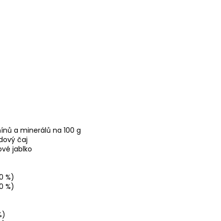
ínů a minerálů na 100 g
dový čaj
vé jablko
0 %)
0 %)
%)