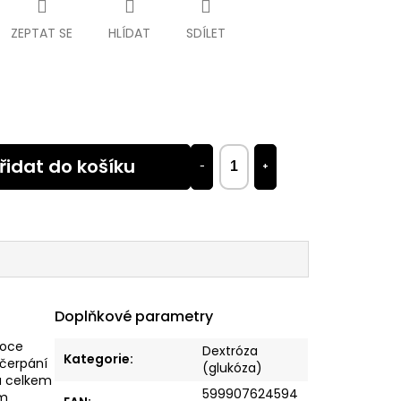
ZEPTAT SE
HLÍDAT
SDÍLET
řidat do košíku
−
+
Doplňkové parametry
soce
Dextróza
Kategorie
:
yčerpání
(glukóza)
mu celkem
599907624594
ím