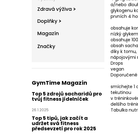
a/nebo dlou
Zdravá výživa
glykogenu ko
prvních 4 ho
Doplňky
obsahuje ko
Magazín
nízký glykem
obsahuje 100
obsah sachar
Značky
díky k tomu,
nápojovými 
Drops
vegan
Doporučené 
GymTime Magazín
smíchejte 1 
tekutinou
Top 5 zdrojů sacharidů pro
v tréninkové
tvůj fitness jídelníček
delšího trén
Tabulka nutr
26.1.2025
Top 5 tipů, jak začít a
udržet svá fitness
předsevzetí pro rok 2025