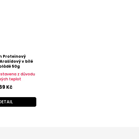
n Proteinový
Arašídový v bílé
oládě 50g
astavena z důvodu
kých teplot
69 Kč
DETAIL