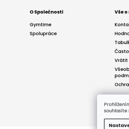
p
a
O Společnosti
Vše o
t
í
Gymtime
Konta
Spolupráce
Hodno
Tabulk
Často
Vrátit
Všeob
podm
Ochra
Prohlížen
souhlasíte
Nastave