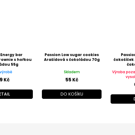
 Energy bar
Passion Low sugar cookies
Passio
rownie s hořkou
Arašídová s čokoládou 70g
čokošíček 
ádou 55g
čok
výrobě
Skladem
Výroba poz
vyso
9 Kč
55 Kč
ETAIL
DO KOŠÍKU