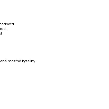
 hodnota
kcal
al
cené mastné kyseliny