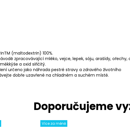
rinTM (maltodextrin) 100%.
ávodě zpracovávající mléko, vejce, lepek, sóju, arašídy, ořechy, c
 měkkýše a oxid siřičitý.
ení určeno jako náhrada pestré stravy a zdravého životního
vávejte dobře uzavřené na chladném a suchém místě.
Více za méně