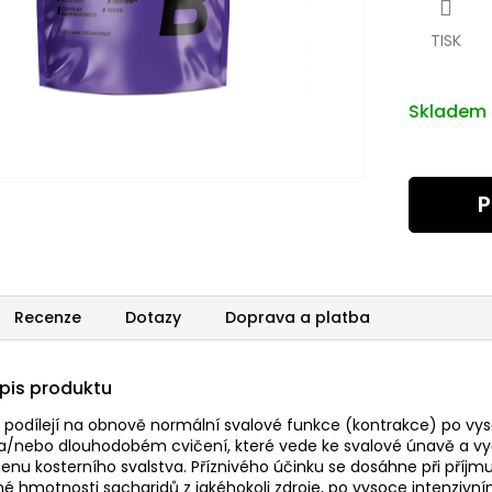
TISK
Skladem
P
Recenze
Dotazy
Doprava a platba
opis produktu
 podílejí na obnově normální svalové funkce (kontrakce) po vy
 a/nebo dlouhodobém cvičení, které vede ke svalové únavě a v
enu kosterního svalstva. Příznivého účinku se dosáhne při příj
né hmotnosti sacharidů z jakéhokoli zdroje, po vysoce intenzivn