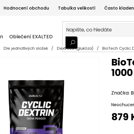
Hodnocení obchodu
Tabulka velikostí
Často kladen
on
Oblečení EXALTED
Oblečení GYMTIME
Sportovní
Dle jednotlivých složek
/
Dextróza (glukóza)
/
BioTech Cyclic 
ALTED
Oblečení GYMTIME
Sportovní výživa
Zdravá v
BioT
1000
Značka:
B
Neochucený
879 
Měrná
cena: