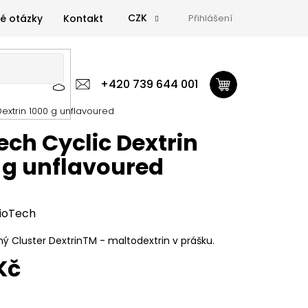
CZK
é otázky
Kontakt
Přihlášení
 výživa
Zdravá výživa
+420 739 644 001
Doplňky
GymTime Magazín
Dextrin 1000 g unflavoured
ýživa
Doplňky
GymTime Magazín
Značky
Proviz
ech Cyclic Dextrin
 g unflavoured
ioTech
 Cluster DextrinTM - maltodextrin v prášku.
Kč