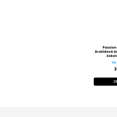
Passion
Arašídové b
čokol
Ve 
3
D
Z
á