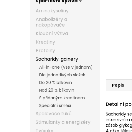
Sportovní výživa
l
Aminokyseliny
Anabolizéry a
nakopávače
Kloubní výživa
Kreatiny
Proteiny
Sacharidy, gainery
All-in-one (vše v jednom)
Dle jednotlivých složek
Do 20 % bílkovin
Popis
Nad 20 % bílkovin
S přidaným kreatinem
Detailní p
Speciální směsi
Spalovače tuků
Sacharidy se
intenzivním
Stimulanty a energizéry
zásob glykog
Tyčinky
4 g/kg těles