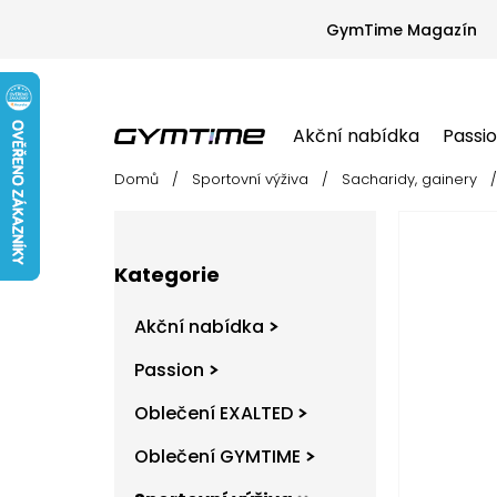
Přejít
na
GymTime Magazín
obsah
Akční nabídka
Passi
Domů
/
Sportovní výživa
/
Sacharidy, gainery
/
Akční nabídka
Passion
Oblečení EX
P
o
s
Přeskočit
t
Kategorie
kategorie
r
a
Akční nabídka
n
n
Passion
í
Oblečení EXALTED
p
a
Oblečení GYMTIME
n
e