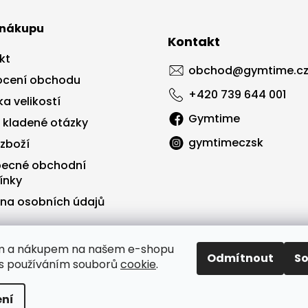
 nákupu
Kontakt
kt
obchod
@
gymtime.c
cení obchodu
+420 739 644 001
a velikostí
Gymtime
 kladené otázky
gymtimeczsk
 zboží
ecné obchodní
ínky
na osobních údajů
ím a nákupem na našem e-shopu
Odmítnout
S
 s používáním souborů
cookie
.
ní