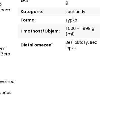
EAN
:
9
b
během
Kategorie
:
sacharidy
Forma
:
sypká
1 000 - 1 999 g
Hmotnost/Objem
:
(ml)
Bez laktózy, Bez
Dietní omezení
:
lepku
nými
 Zero
ovolnou
 počas