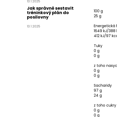
13.1.2025
Jak správně sestavit
100 g
tréninkový plán do
25 g
posilovny
Energetická
13.1.2025
1649 kJ/388 
412 kJ/97 kc
Tuky
0 g
0 g
z toho nasy
0 g
0 g
Sacharidy
97 g
24 g
z toho cukry
0 g
0 g