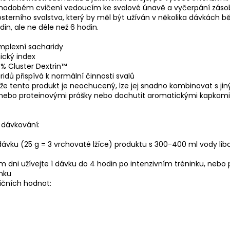
hodobém cvičení vedoucím ke svalové únavě a vyčerpání záso
sterního svalstva, který by měl být užíván v několika dávkách 
din, ale ne déle než 6 hodin.
mplexní sacharidy
ický index
% Cluster Dextrin™
idů přispívá k normální činnosti svalů
 že tento produkt je neochucený, lze jej snadno kombinovat s ji
nebo proteinovými prášky nebo dochutit aromatickými kapkami
dávkování:
dávku (25 g = 3 vrchovaté lžíce) produktu s 300-400 ml vody lib
m dni užívejte 1 dávku do 4 hodin po intenzivním tréninku, nebo
inku
ičních hodnot: