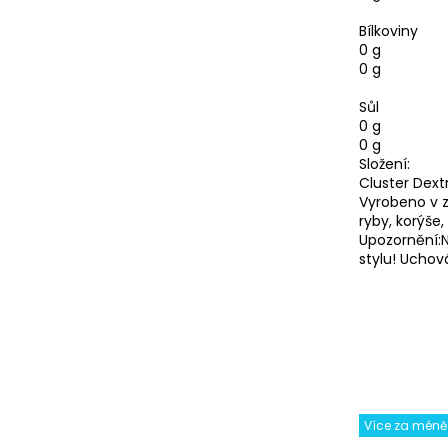
Bílkoviny
0 g
0 g
Sůl
0 g
0 g
Složení:
Cluster Dext
Vyrobeno v z
ryby, korýše,
Upozornění:N
stylu! Ucho
Více za méně