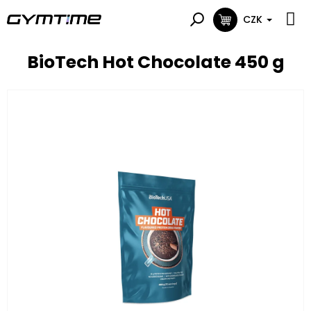
Přejít
na
CZK
NÁKUPNÍ
obsah
KOŠÍK
BioTech Hot Chocolate 450 g