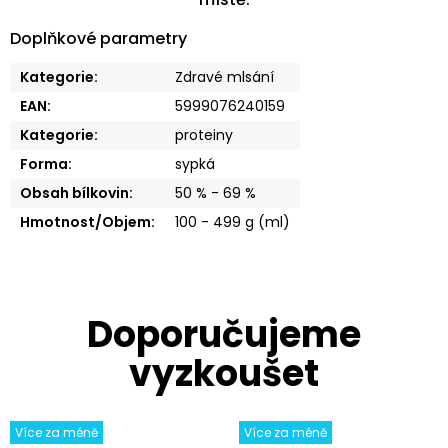
Doplňkové parametry
Kategorie
:
Zdravé mlsání
EAN
:
5999076240159
Kategorie
:
proteiny
Forma
:
sypká
Obsah bílkovin
:
50 % - 69 %
Hmotnost/Objem
:
100 - 499 g (ml)
Více za méně
Více za méně