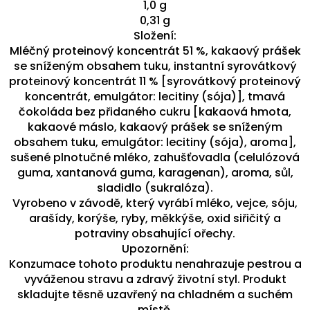
1,0 g
0,31 g
Složení:
Mléčný proteinový koncentrát 51 %, kakaový prášek
se sníženým obsahem tuku, instantní syrovátkový
proteinový koncentrát 11 % [syrovátkový proteinový
koncentrát, emulgátor: lecitiny (sója)], tmavá
čokoláda bez přidaného cukru [kakaová hmota,
kakaové máslo, kakaový prášek se sníženým
obsahem tuku, emulgátor: lecitiny (sója), aroma],
sušené plnotučné mléko, zahušťovadla (celulózová
guma, xantanová guma, karagenan), aroma, sůl,
sladidlo (sukralóza).
Vyrobeno v závodě, který vyrábí mléko, vejce, sóju,
arašídy, korýše, ryby, měkkýše, oxid siřičitý a
potraviny obsahující ořechy.
Upozornění:
Konzumace tohoto produktu nenahrazuje pestrou a
vyváženou stravu a zdravý životní styl. Produkt
skladujte těsně uzavřený na chladném a suchém
místě.