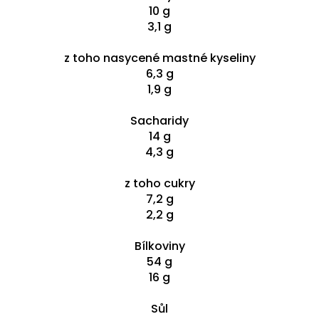
10 g
3,1 g
z toho nasycené mastné kyseliny
6,3 g
1,9 g
Sacharidy
14 g
4,3 g
z toho cukry
7,2 g
2,2 g
Bílkoviny
54 g
16 g
Sůl