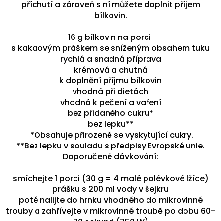
příchutí a zároveň s ní můžete doplnit příjem
bílkovin.
16 g bílkovin na porci
s kakaovým práškem se sníženým obsahem tuku
rychlá a snadná příprava
krémová a chutná
k doplnění příjmu bílkovin
vhodná při dietách
vhodná k pečení a vaření
bez přidaného cukru*
bez lepku**
*Obsahuje přirozeně se vyskytující cukry.
**Bez lepku v souladu s předpisy Evropské unie.
Doporučené dávkování:
smíchejte 1 porci (30 g = 4 malé polévkové lžíce)
prášku s 200 ml vody v šejkru
poté nalijte do hrnku vhodného do mikrovlnné
trouby a zahřívejte v mikrovlnné troubě po dobu 60-