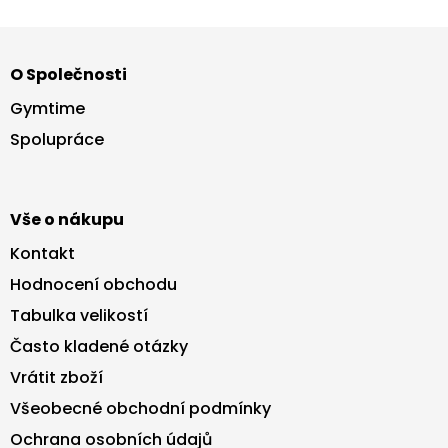
Z
á
O Společnosti
p
a
Gymtime
t
Spolupráce
í
Vše o nákupu
Kontakt
Hodnocení obchodu
Tabulka velikostí
Často kladené otázky
Vrátit zboží
Všeobecné obchodní podmínky
Ochrana osobních údajů