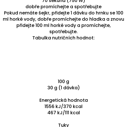
70 sekund (750 W)
dobře promíchejte a spotřebujte
Pokud nemáte šejkr, přidejte 1 dávku do hrnku se 100
ml horké vody, dobře promíchejte do hladka a znovu
přidejte 100 ml horké vody a promíchejte,
spotřebujte.
Tabulka nutričních hodnot:
100 g
30 g (1 dávka)
Energetická hodnota
1556 kJ/370 kcal
467 kJ/111 kcal
Tuky