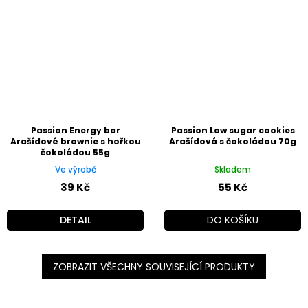
Passion Energy bar
Passion Low sugar cookies
Arašídové brownie s hořkou
Arašídová s čokoládou 70g
čokoládou 55g
Ve výrobě
Skladem
39 Kč
55 Kč
DETAIL
DO KOŠÍKU
ZOBRAZIT VŠECHNY SOUVISEJÍCÍ PRODUKTY