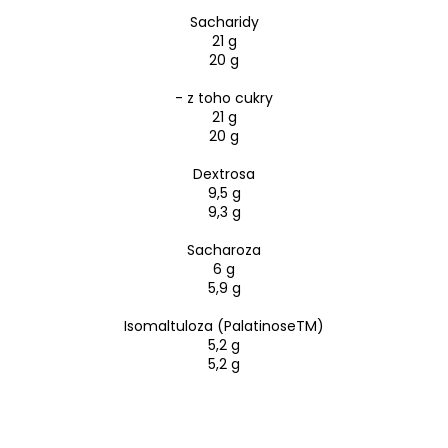
Sacharidy
21 g
20 g
- z toho cukry
21 g
20 g
Dextrosa
9,5 g
9,3 g
Sacharoza
6 g
5,9 g
Isomaltuloza (PalatinoseTM)
5,2 g
5,2 g