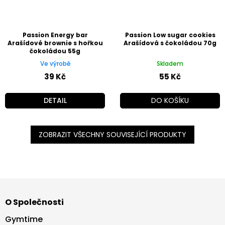
Passion Energy bar
Passion Low sugar cookies
Arašídové brownie s hořkou
Arašídová s čokoládou 70g
čokoládou 55g
Ve výrobě
Skladem
39 Kč
55 Kč
DETAIL
DO KOŠÍKU
ZOBRAZIT VŠECHNY SOUVISEJÍCÍ PRODUKTY
Z
á
O Společnosti
p
a
Gymtime