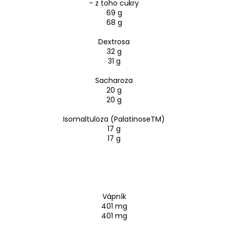
- z toho cukry
69 g
68 g
Dextrosa
32 g
31 g
Sacharoza
20 g
20 g
Isomaltuloza (PalatinoseTM)
17 g
17 g
Vápník
401 mg
401 mg