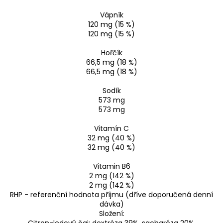
Vápník
120 mg (15 %)
120 mg (15 %)
Hořčík
66,5 mg (18 %)
66,5 mg (18 %)
Sodík
573 mg
573 mg
Vitamín C
32 mg (40 %)
32 mg (40 %)
Vitamin B6
2 mg (142 %)
2 mg (142 %)
RHP - referenční hodnota příjmu (dříve doporučená denní
dávka)
Složení:
Citron-ledový čaj: dextróza 39%, sacharóza 20%,