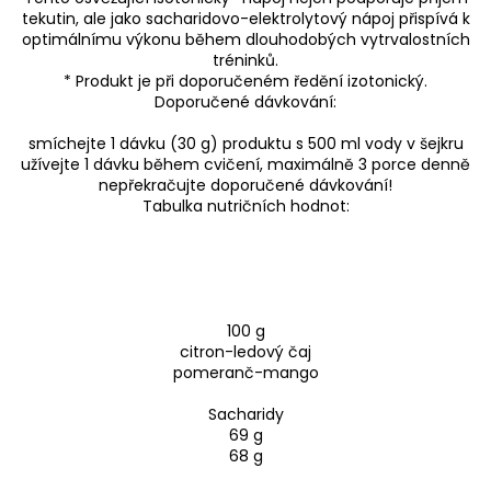
tekutin, ale jako sacharidovo-elektrolytový nápoj přispívá k
optimálnímu výkonu během dlouhodobých vytrvalostních
tréninků.
* Produkt je při doporučeném ředění izotonický.
Doporučené dávkování:
smíchejte 1 dávku (30 g) produktu s 500 ml vody v šejkru
užívejte 1 dávku během cvičení, maximálně 3 porce denně
nepřekračujte doporučené dávkování!
Tabulka nutričních hodnot:
100 g
citron-ledový čaj
pomeranč-mango
Sacharidy
69 g
68 g