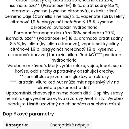
isomaltulóza** (PalatinoseTM) 18 %, citrát sodný 8,5 %,
aromata, kyselina (kyselina citronová), extrakt z listů
černého čaje (Camellia sinensis) 2 %, vápenaté soli kyseliny
citronové 1,9 %, bisglycinát hořečnatý 1,8 %, kyselina L-
askorbová, pyridoxin hydrochlorid.
Pomeranč-mango: dextróza 38%, sacharóza 20 %,
isomaltulóza** (PalatinoseTM) 18 %, aromata, citrát sodný
8,5 %, kyselina (kyselina citronová), vápník soli kyseliny
citrónové 1,9 %, bisglycinát hořečnatý 1,8 %, kyselina L-
askorbová, barviva (tartrazin, Allura Red AC)*** pyridoxin
hydrochlorid.
Vyrobeno v závodě, který vyrábí mléko, vejce, lepek, sóju,
korýše, oxid siřičitý a potraviny obsahující ořechy.
**Isomaltulóza je zdrojem glukózy a fruktózy.
***Tartrazin, Allura Red AC: může mít nepříznivý vliv na
aktivitu a pozornost u dětí.
Upozornění:Uchovávejte mimo dosah dětí! Doplňky stravy
nenahrazují vyváženou výživu a zdravý životní styl. Výrobek
skladujte těsně uzavřený na chladném a suchém místě.
Doplňkové parametry
Kategorie
:
Energetické nápoje