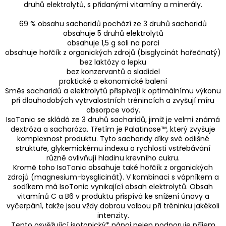
druhů elektrolytů, s přidanými vitamíny a minerály.
69 % obsahu sacharidů pochází ze 3 druhů sacharidů
obsahuje 5 druhů elektrolytů
obsahuje 1,5 g soli na porci
obsahuje hořčík z organických zdrojů (bisglycinát hořečnatý)
bez laktózy a lepku
bez konzervantů a sladidel
praktické a ekonomické balení
Směs sacharidů a elektrolytů přispívají k optimálnímu výkonu
při dlouhodobých vytrvalostních trénincích a zvyšují míru
absorpce vody.
IsoTonic se skládá ze 3 druhů sacharidů, jimiž je velmi známá
dextróza a sacharóza. Třetím je Palatinose™, který zvyšuje
komplexnost produktu. Tyto sacharidy díky své odlišné
struktuře, glykemickému indexu a rychlosti vstřebávání
různě ovlivňují hladinu krevního cukru.
Kromě toho IsoTonic obsahuje také hořčík z organických
zdrojů (magnesium-bysglicinát). V kombinaci s vápníkem a
sodíkem má IsoTonic vynikající obsah elektrolytů. Obsah
vitamínů C a B6 v produktu přispívá ke snížení únavy a
vyčerpání, takže jsou vždy dobrou volbou při tréninku jakékoli
intenzity.
Tento osvěžující isotonický* nápoj nejen podporuje příjem