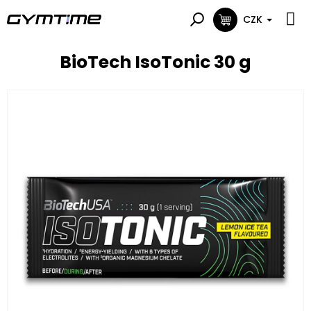
Přejít
na
CZK
NÁKUPNÍ
obsah
KOŠÍK
BioTech IsoTonic 30 g