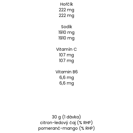
Hořčík
222 mg
222 mg
Sodík
1910 mg
1910 mg
Vitamín C
107 mg
107 mg
Vitamin B6
6,6 mg
6,6 mg
30 g (1 dávka)
citron-ledový čaj (% RHP)
pomeranč-mango (% RHP)