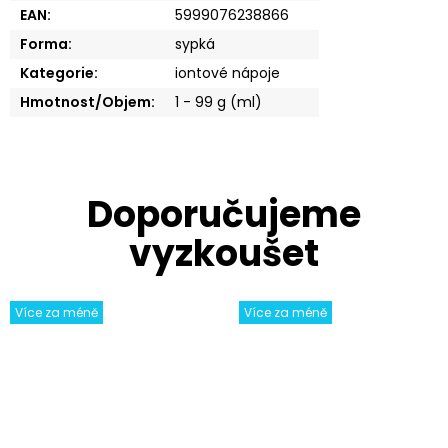
EAN
:
5999076238866
Forma
:
sypká
Kategorie
:
iontové nápoje
Hmotnost/Objem
:
1 - 99 g (ml)
Více za méně
Více za méně