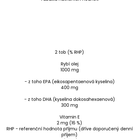
2 tob (% RHP)
Rybí olej
1000 mg
- z toho EPA (eikosapentaenová kyselina)
400 mg
- z toho DHA (kyselina dokosahexaenová)
300 mg
Vitamin E
2 mg (16 %)
RHP - referenční hodnota příjmu (dříve doporučený denní
příjem)