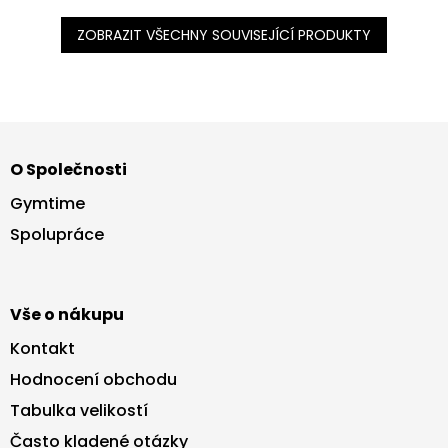
ZOBRAZIT VŠECHNY SOUVISEJÍCÍ PRODUKTY
Z
á
O Společnosti
p
a
Gymtime
t
Spolupráce
í
Vše o nákupu
Kontakt
Hodnocení obchodu
Tabulka velikostí
Často kladené otázky