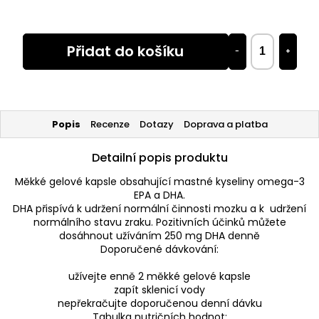
Přidat do košíku
−
+
Popis
Recenze
Dotazy
Doprava a platba
Detailní popis produktu
Měkké gelové kapsle obsahující mastné kyseliny omega-3
EPA a DHA.
DHA přispívá k udržení normální činnosti mozku a k udržení
normálního stavu zraku. Pozitivních účinků můžete
dosáhnout užíváním 250 mg DHA denně
Doporučené dávkování:
užívejte enně 2 měkké gelové kapsle
zapít sklenicí vody
nepřekračujte doporučenou denní dávku
Tabulka nutričních hodnot: