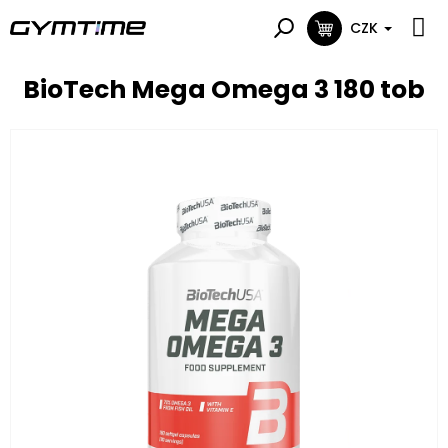
Přejít
na
CZK
NÁKUPNÍ
obsah
KOŠÍK
BioTech Mega Omega 3 180 tob