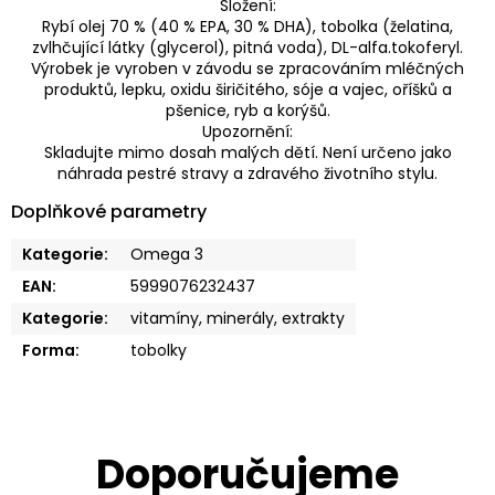
Složení:
Rybí olej 70 % (40 % EPA, 30 % DHA), tobolka (želatina,
zvlhčující látky (glycerol), pitná voda), DL-alfa.tokoferyl.
Výrobek je vyroben v závodu se zpracováním mléčných
produktů, lepku, oxidu širičitého, sóje a vajec, oříšků a
pšenice, ryb a korýšů.
Upozornění:
Skladujte mimo dosah malých dětí. Není určeno jako
náhrada pestré stravy a zdravého životního stylu.
Doplňkové parametry
Kategorie
:
Omega 3
EAN
:
5999076232437
Kategorie
:
vitamíny, minerály, extrakty
Forma
:
tobolky