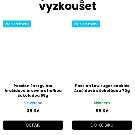
Více za méně
Více za méně
Passion Energy bar
Passion Low sugar cookies
Arašídové brownie s hořkou
Arašídová s čokoládou 70g
čokoládou 55g
Ve výrobě
Skladem
39 Kč
55 Kč
DETAIL
DO KOŠÍKU