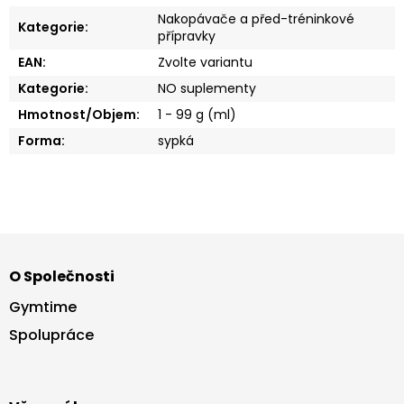
Nakopávače a před-tréninkové
Kategorie
:
přípravky
EAN
:
Zvolte variantu
Kategorie
:
NO suplementy
Hmotnost/Objem
:
1 - 99 g (ml)
Forma
:
sypká
Z
á
O Společnosti
p
a
Gymtime
t
Spolupráce
í