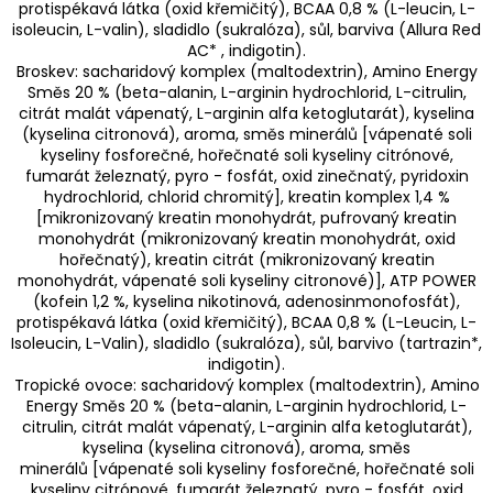
protispékavá látka (oxid křemičitý), BCAA 0,8 % (L-leucin, L-
isoleucin, L-valin), sladidlo (sukralóza), sůl, barviva (Allura Red
AC* , indigotin).
Broskev: sacharidový komplex (maltodextrin), Amino Energy
Směs 20 % (beta-alanin, L-arginin hydrochlorid, L-citrulin,
citrát malát vápenatý, L-arginin alfa ketoglutarát), kyselina
(kyselina citronová), aroma, směs minerálů [vápenaté soli
kyseliny fosforečné, hořečnaté soli kyseliny citrónové,
fumarát železnatý, pyro - fosfát, oxid zinečnatý, pyridoxin
hydrochlorid, chlorid chromitý], kreatin komplex 1,4 %
[mikronizovaný kreatin monohydrát, pufrovaný kreatin
monohydrát (mikronizovaný kreatin monohydrát, oxid
hořečnatý), kreatin citrát (mikronizovaný kreatin
monohydrát, vápenaté soli kyseliny citronové)], ATP POWER
(kofein 1,2 %, kyselina nikotinová, adenosinmonofosfát),
protispékavá látka (oxid křemičitý), BCAA 0,8 % (L-Leucin, L-
Isoleucin, L-Valin), sladidlo (sukralóza), sůl, barvivo (tartrazin*,
indigotin).
Tropické ovoce: sacharidový komplex (maltodextrin), Amino
Energy Směs 20 % (beta-alanin, L-arginin hydrochlorid, L-
citrulin, citrát malát vápenatý, L-arginin alfa ketoglutarát),
kyselina (kyselina citronová), aroma, směs
minerálů [vápenaté soli kyseliny fosforečné, hořečnaté soli
kyseliny citrónové, fumarát železnatý, pyro - fosfát, oxid