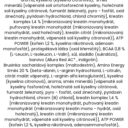
minerálů [vápenaté soli ortofosforečné kyseliny, hořečnaté
soli kyseliny citrónové, fumarát železnatý, pyro - fosfát, oxid
zinečnatý, pyridoxin hydrochlorid, chlorid chromitý], Kreatin
komplex 1,4 % [mikronizovaný kreatin monohydrát,
pufrovaný kreatin monohydrát (mikronizovaný kreatin
monohydrát, oxid hořečnatý), kreatin citrát (mikronizovaný
kreatin monohydrát, vápenaté soli kyseliny citronové)], ATP
POWER (kofein 1,2 %, kyselina nikotinová, adenosin
monofosfát), protispékavá látka (oxid křemičitý), BCAA 0,8 %
(L-Leucin, L-Isoleucin, L-Valin), sůl, sladidlo (sukralóza),
barvivo (Allura Red AC* , indigotin).
Brusinka: sacharidový komplex (maltodextrin), Amino Energy
Směs 20 % (beta-alanin, L-arginin hydrochlorid, L-citrulin,
citrát malát vápenatý, L-arginin alfa ketoglutarát), kyselina
(kyselina citronová), aroma, směs minerálů [vápenaté soli
kyseliny fosforečné, hořečnaté soli kyseliny citrónové,
fumarát železnatý, pyro - fosfát, oxid zinečnatý, pyridoxin
hydrochlorid, chrom (III) chlorid], kreatin komplex 1,4 %
[mikronizovaný kreatin monohydrát, pufrovaný kreatin
monohydrát (mikronizovaný kreatin mono - hydrát, oxid
hořečnatý), kreatin citrát (mikronizovaný kreatin
monohydrát, vápenaté soli kyseliny citrónové)], ATP POWER
(kofein 1,2 %, kyselina nikotinová, adenosinmonofosfát),