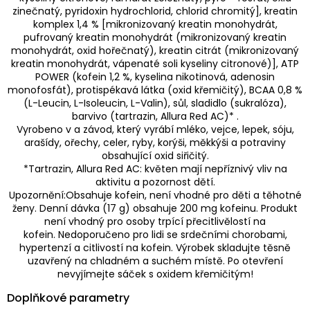
zinečnatý, pyridoxin hydrochlorid, chlorid chromitý], kreatin
komplex 1,4 % [mikronizovaný kreatin monohydrát,
pufrovaný kreatin monohydrát (mikronizovaný kreatin
monohydrát, oxid hořečnatý), kreatin citrát (mikronizovaný
kreatin monohydrát, vápenaté soli kyseliny citronové)], ATP
POWER (kofein 1,2 %, kyselina nikotinová, adenosin
monofosfát), protispékavá látka (oxid křemičitý), BCAA 0,8 %
(L-Leucin, L-Isoleucin, L-Valin), sůl, sladidlo (sukralóza),
barvivo (tartrazin, Allura Red AC)* .
Vyrobeno v a závod, který vyrábí mléko, vejce, lepek, sóju,
arašídy, ořechy, celer, ryby, korýši, měkkýši a potraviny
obsahující oxid siřičitý.
*Tartrazin, Allura Red AC: květen mají nepříznivý vliv na
aktivitu a pozornost dětí.
Upozornění:Obsahuje kofein, není vhodné pro děti a těhotné
ženy. Denní dávka (17 g) obsahuje 200 mg kofeinu. Produkt
není vhodný pro osoby trpící přecitlivělostí na
kofein. Nedoporučeno pro lidi se srdečními chorobami,
hypertenzí a citlivostí na kofein. Výrobek skladujte těsně
uzavřený na chladném a suchém místě. Po otevření
nevyjímejte sáček s oxidem křemičitým!
Doplňkové parametry