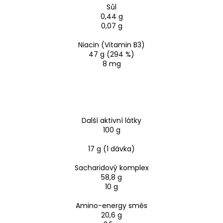
Sůl
0,44 g
0,07 g
Niacin (Vitamin B3)
47 g (294 %)
8 mg
Další aktivní látky
100 g
17 g (1 dávka)
Sacharidový komplex
58,8 g
10 g
Amino-energy směs
20,6 g