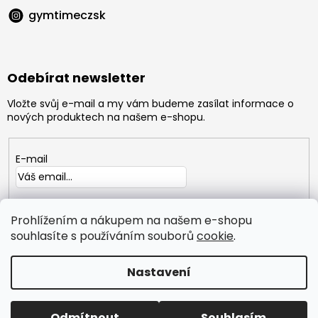
gymtimeczsk
Odebírat newsletter
Vložte svůj e-mail a my vám budeme zasílat informace o
nových produktech na našem e-shopu.
E-mail
Vložením e-mailu souhlasíte s
podmínkami ochrany
osobních údajů
Prohlížením a nákupem na našem e-shopu
souhlasíte s používáním souborů
cookie
.
PŘIHLÁSIT
SE
Nastavení
Copyright 2026
GYMTIME
. Všechna práva vyhrazena.
Odmítnout
Souhlasím