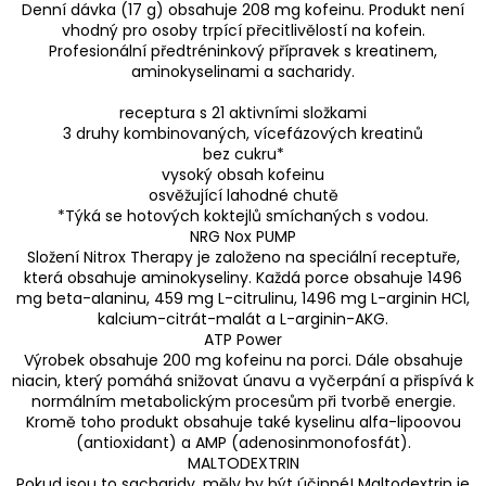
Denní dávka (17 g) obsahuje 208 mg kofeinu. Produkt není
vhodný pro osoby trpící přecitlivělostí na kofein.
Profesionální předtréninkový přípravek s kreatinem,
aminokyselinami a sacharidy.
receptura s 21 aktivními složkami
3 druhy kombinovaných, vícefázových kreatinů
bez cukru*
vysoký obsah kofeinu
osvěžující lahodné chutě
*Týká se hotových koktejlů smíchaných s vodou.
NRG Nox PUMP
Složení Nitrox Therapy je založeno na speciální receptuře,
která obsahuje aminokyseliny. Každá porce obsahuje 1496
mg beta-alaninu, 459 mg L-citrulinu, 1496 mg L-arginin HCl,
kalcium-citrát-malát a L-arginin-AKG.
ATP Power
Výrobek obsahuje 200 mg kofeinu na porci. Dále obsahuje
niacin, který pomáhá snižovat únavu a vyčerpání a přispívá k
normálním metabolickým procesům při tvorbě energie.
Kromě toho produkt obsahuje také kyselinu alfa-lipoovou
(antioxidant) a AMP (adenosinmonofosfát).
MALTODEXTRIN
Pokud jsou to sacharidy, měly by být účinné! Maltodextrin je