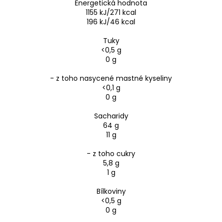
Energetická hodnota
1155 kJ/271 kcal
196 kJ/46 kcal
Tuky
<0,5 g
0 g
- z toho nasycené mastné kyseliny
<0,1 g
0 g
Sacharidy
64 g
11 g
- z toho cukry
5,8 g
1 g
Bílkoviny
<0,5 g
0 g