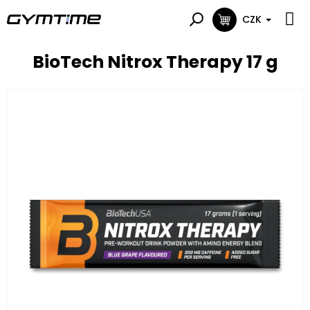
Přejít
na
CZK
NÁKUPNÍ
obsah
KOŠÍK
BioTech Nitrox Therapy 17 g