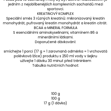
jedním z nejoblíbenějších komplexních sacharidů mezi
sportovci.
KREATINOVÝ KOMPLEX
Speciální směs 3 různých kreatinů: mikronizovaný kreatin
monohydrát, pufrovaný kreatin monohydrát a kreatin citrát.
BCAA a MINERAL FORMULA
S esenciálními aminokyselinami, vitamínem B6 a
minerálními látkami.
Doporučené dávkování:
smíchejte 1 porci (17 g = 1 zarovnaná odměrka = 1 vrchovatá
polévková lžíce) produktu s 250 ml vody v šejkru
užívejte 1 dávku 30 minut před tréninkem
Tabulka nutričních hodnot:
100 g
100 g
17 g (1 dávka)