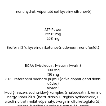
monohydrát, vápenaté soli kyseliny citronové)
ATP Power
1223,5 mg
208 mg
(kofein 1,2 %, kyselina nikotonová, adenosinmonofosfát)
BCAA (l-isoleucin, l-leucin, l-valin)
800 mg
136 mg
RHP - referenční hodnota příjmu (dříve doporučená denní
dávka)
Složení:
Modrý hrozen: sacharidový komplex (maltodextrin), Amino
Energy Směs 20 % (beta-alanin, L-arginin hydrochlorid, L-
citrulin, citrát malát vápenatý, L-arginin alfa ketoglutarát),
aroma, kyselina (kyselina citronová), směs