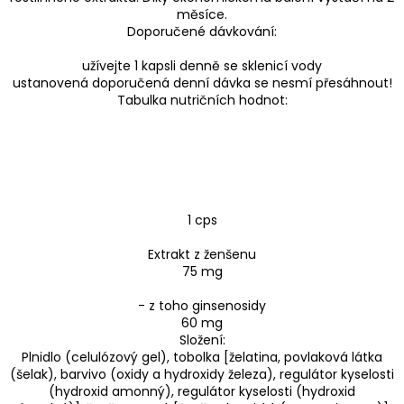
měsíce.
Doporučené dávkování:
užívejte 1 kapsli denně se sklenicí vody
ustanovená doporučená denní dávka se nesmí přesáhnout!
Tabulka nutričních hodnot:
1 cps
Extrakt z ženšenu
75 mg
- z toho ginsenosidy
60 mg
Složení:
Plnidlo (celulózový gel), tobolka [želatina, povlaková látka
(šelak), barvivo (oxidy a hydroxidy železa), regulátor kyselosti
(hydroxid amonný), regulátor kyselosti (hydroxid