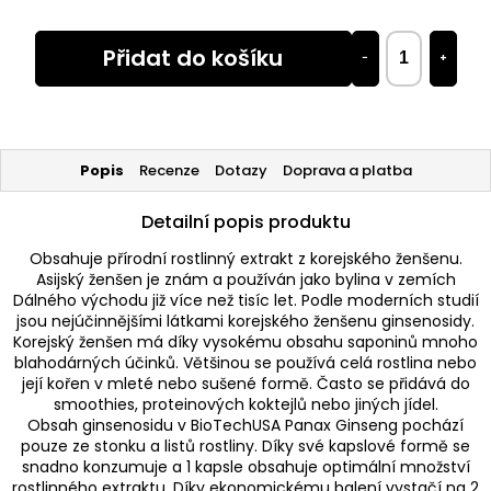
Přidat do košíku
−
+
Popis
Recenze
Dotazy
Doprava a platba
Detailní popis produktu
Obsahuje přírodní rostlinný extrakt z korejského ženšenu.
Asijský ženšen je znám a používán jako bylina v zemích
Dálného východu již více než tisíc let. Podle moderních studií
jsou nejúčinnějšími látkami korejského ženšenu ginsenosidy.
Korejský ženšen má díky vysokému obsahu saponinů mnoho
blahodárných účinků. Většinou se používá celá rostlina nebo
její kořen v mleté nebo sušené formě. Často se přidává do
smoothies, proteinových koktejlů nebo jiných jídel.
Obsah ginsenosidu v BioTechUSA Panax Ginseng pochází
pouze ze stonku a listů rostliny. Díky své kapslové formě se
snadno konzumuje a 1 kapsle obsahuje optimální množství
rostlinného extraktu. Díky ekonomickému balení vystačí na 2