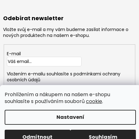
Odebírat newsletter
Vložte svůj e-mail a my vám budeme zasílat informace o
nových produktech na našem e-shopu.
E-mail
Vložením e-mailu souhlasíte s
podmínkami ochrany
osobních údajů
Prohlížením a nákupem na našem e-shopu
PŘIHLÁSIT
SE
souhlasíte s používáním souborů
cookie
.
Nastavení
Copyright 2026
GYMTIME
. Všechna práva vyhrazena.
Vytvořil Shoptet
Odmítnout
Souhlasím