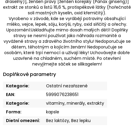
draselný)], ženšen pravý [ženšen korejský (Panax ginseng)]
extrakt ze stonků a listů 16,6 %, protispékavé látky (hořečnaté
soli mastných kyselin, oxid křemičitý).
Vyrobeno v závodě, kde se vyrábějí potraviny obsahující
mléko, vejce, lepek, sóju, korýši, ryby, oxid siřičitý a ořechy.
Upozornění:Uskladňujte mimo dosah malých dětí! Doplňky
stravy se nesmí používat jako náhrada rozmanité a
vyvážené stravy a zdravého životního stylu! Nedoporučuje se
dětem, těhotným a kojícím ženám! Nedoporučuje se
osobám, které trpí nemocí a užívají léky! Uchovávejte dobře
uzavřené na chladném, suchém místě. Po otevření
nevyjímejte sáček se silikagelem!
Doplňkové parametry
Kategorie
:
Ostatní nezařazené
EAN
:
5999076238651
Kategorie
:
vitamíny, minerály, extrakty
Forma
:
kapsle
Dietní omezení
:
Bez laktózy, Bez lepku