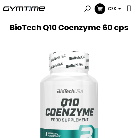
Přejít
na
CZK
NÁKUPNÍ
obsah
KOŠÍK
BioTech Q10 Coenzyme 60 cps