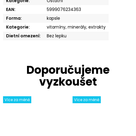
Kategorie
:
Ostatní
EAN
:
5999076234363
Forma
:
kapsle
Kategorie
:
vitamíny, minerály, extrakty
Dietní omezení
:
Bez lepku
Více za méně
Více za méně