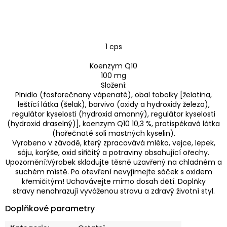
1 cps
Koenzym Q10
100 mg
Složení:
Plnidlo (fosforečnany vápenaté), obal tobolky [želatina,
leštící látka (šelak), barvivo (oxidy a hydroxidy železa),
regulátor kyselosti (hydroxid amonný), regulátor kyselosti
(hydroxid draselný)], koenzym Q10 10,3 %, protispékavá látka
(hořečnaté soli mastných kyselin).
Vyrobeno v závodě, který zpracovává mléko, vejce, lepek,
sóju, korýše, oxid siřičitý a potraviny obsahující ořechy.
Upozornění:Výrobek skladujte těsně uzavřený na chladném a
suchém místě. Po otevření nevyjímejte sáček s oxidem
křemičitým! Uchovávejte mimo dosah dětí. Doplňky
stravy nenahrazují vyváženou stravu a zdravý životní styl.
Doplňkové parametry