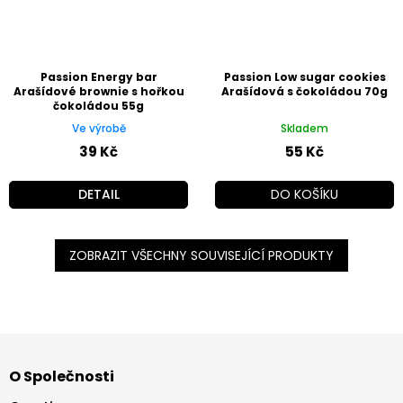
Passion Energy bar
Passion Low sugar cookies
Arašídové brownie s hořkou
Arašídová s čokoládou 70g
čokoládou 55g
Ve výrobě
Skladem
39 Kč
55 Kč
DETAIL
DO KOŠÍKU
ZOBRAZIT VŠECHNY SOUVISEJÍCÍ PRODUKTY
Z
á
O Společnosti
p
a