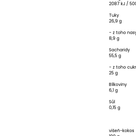
2087 kJ / 50
Tuky
26,9 g
- z toho na
8,9 g
Sacharidy
55,5 g
- z toho cuk
25 g
Bílkoviny
6,1 g
Sůl
0,15 g
višeň-kokos