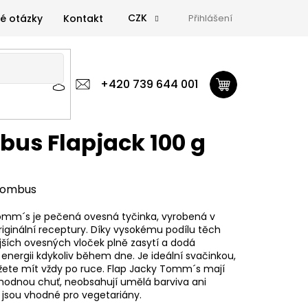
CZK
é otázky
Kontakt
Přihlášení
 výživa
Zdravá výživa
+420 739 644 001
Doplňky
GymTime Magazín
ýživa
Doplňky
GymTime Magazín
Značky
Proviz
us Flapjack 100 g
ombus
omm´s je pečená ovesná tyčinka, vyrobená v
originální receptury. Díky vysokému podílu těch
ějších ovesných vloček plně zasytí a dodá
energii kdykoliv během dne. Je ideální svačinkou,
ete mít vždy po ruce. Flap Jacky Tomm´s mají
hodnou chuť, neobsahují umělá barviva ani
jsou vhodné pro vegetariány.