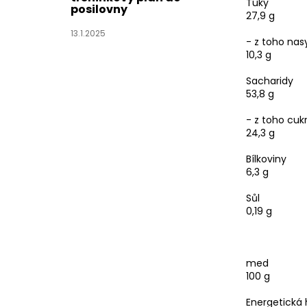
Tuky
posilovny
27,9 g
13.1.2025
- z toho na
10,3 g
Sacharidy
53,8 g
- z toho cuk
24,3 g
Bílkoviny
6,3 g
Sůl
0,19 g
med
100 g
Energetická