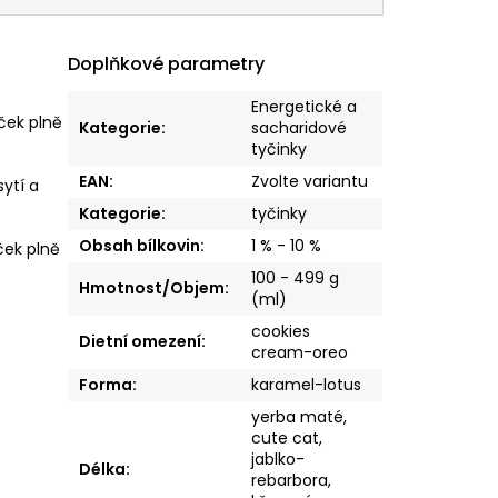
Doplňkové parametry
Energetické a
ček plně
Kategorie
:
sacharidové
tyčinky
EAN
:
Zvolte variantu
ytí a
Kategorie
:
tyčinky
Obsah bílkovin
:
1 % - 10 %
ček plně
100 - 499 g
Hmotnost/Objem
:
(ml)
cookies
Dietní omezení
:
cream-oreo
Forma
:
karamel-lotus
yerba maté,
cute cat,
jablko-
Délka
:
rebarbora,