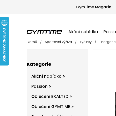
Přejít
na
GymTime Magazín
obsah
Akční nabídka
Passi
Domů
/
Sportovní výživa
/
Tyčinky
/
Energetic
Akční nabídka
Passion
Oblečení EX
P
o
s
Přeskočit
t
Kategorie
kategorie
r
a
Akční nabídka
n
n
Passion
í
Oblečení EXALTED
p
a
Oblečení GYMTIME
n
e