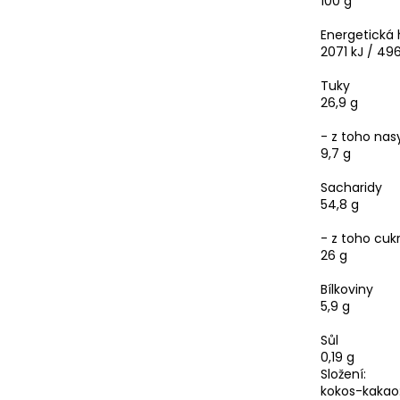
100 g
Energetická
2071 kJ / 496
Tuky
26,9 g
- z toho na
9,7 g
Sacharidy
54,8 g
- z toho cuk
26 g
Bílkoviny
5,9 g
Sůl
0,19 g
Složení:
kokos-kakao: 