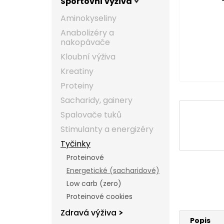
Sportovní výživa
l
Aminokyseliny
Anabolizéry a
nakopávače
Kloubní výživa
Kreatiny
Proteiny
Sacharidy, gainery
Spalovače tuků
Stimulanty a energizéry
Tyčinky
Proteinové
Energetické (sacharidové)
Low carb (zero)
Proteinové cookies
Zdravá výživa
Popis