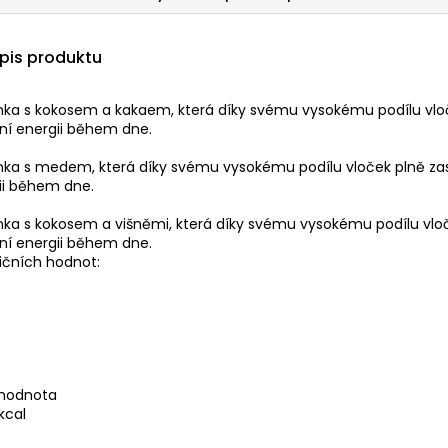
opis produktu
nka s kokosem a kakaem, která díky svému vysokému podílu vlo
lní energii během dne.
nka s medem, která díky svému vysokému podílu vloček plně zas
ii během dne.
ka s kokosem a višněmi, která díky svému vysokému podílu vlo
lní energii během dne.
ičních hodnot:
 hodnota
kcal