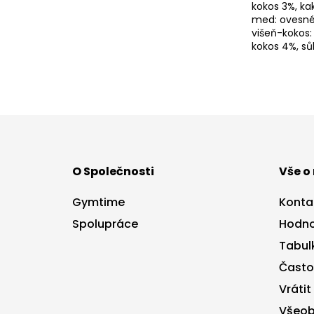
kokos 3%, kak
med: ovesné v
višeň-kokos: 
kokos 4%, sů
Z
á
p
a
O Společnosti
Vše o
t
í
Gymtime
Konta
Spolupráce
Hodno
Tabulk
Často
Vrátit
Všeob