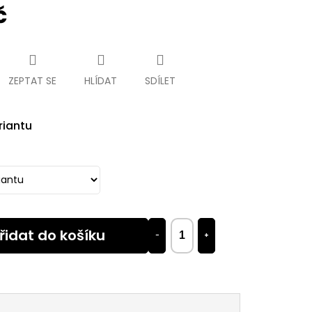
č
ZEPTAT SE
HLÍDAT
SDÍLET
riantu
řidat do košíku
−
+