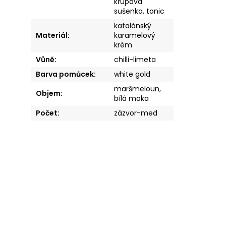
křupavá
sušenka, tonic
katalánský
Materiál
:
karamelový
krém
Vůně
:
chilli-limeta
Barva pomůcek
:
white gold
maršmeloun,
Objem
:
bílá moka
Počet
:
zázvor-med