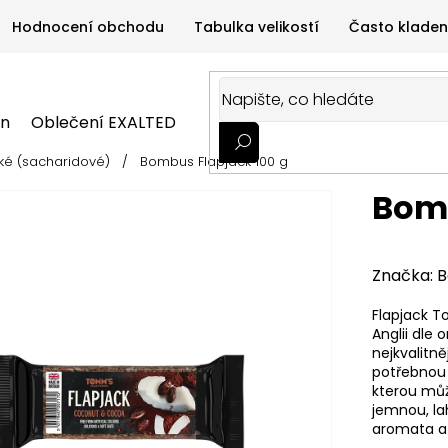
Hodnocení obchodu
Tabulka velikostí
Často kladen
on
Oblečení EXALTED
Oblečení GYMTIME
Sportovní
ké (sacharidové)
/
Bombus Flapjack 100 g
ALTED
Oblečení GYMTIME
Sportovní výživa
Zdravá v
Bomb
Značka:
B
Flapjack T
Anglii dle 
nejkvalitn
potřebnou 
kterou můž
jemnou, la
aromata a 