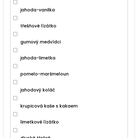
jahoda-vanilka
třešňové lízátko
gumový medvídci
jahoda-limetka
pomelo-maršmeloun
jahodový koláč
krupicová kaše s kakaem
limetkové lízátko
divoká třešeň