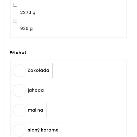
2270 g
920 g
Příchuť
čokoláda
jahoda
malina
slaný karamel