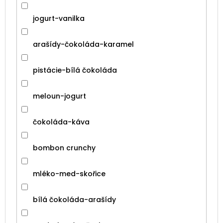
jogurt-vanilka
arašídy-čokoláda-karamel
pistácie-bílá čokoláda
meloun-jogurt
čokoláda-káva
bombon crunchy
mléko-med-skořice
bílá čokoláda-arašídy