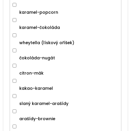
karamel-popcorn
karamel-čokoláda
wheytella (lískový oříšek)
čokoláda-nugát
citron-mák
kakao-karamel
slaný karamel-arašídy
arašídy-brownie