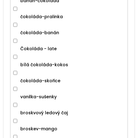
banán-čokoláda
čokoláda-pralinka
čokoláda-banán
Čokoláda - late
bílá čokoláda-kokos
čokoláda-skořice
vanilka-sušenky
broskvový ledový čaj
broskev-mango