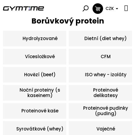
Přejít
na
CZK
NÁKUPNÍ
obsah
KOŠÍK
Borůvkový protein
Hydrolyzované
Dietní (diet whey)
Vícesložkové
CFM
Hovězí (beef)
ISO whey - izoláty
Noční proteiny (s
Proteinové
kaseinem)
delikatesy
Proteinové pudinky
Proteinové kaše
(puding)
Syrovátkové (whey)
Vaječné