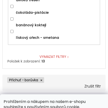
čokoláda-pistácie
banánový koktejl
lískový ořech - smetana
VYMAZAT FILTRY
Položek k zobrazení:
13
V
ý
Příchuť -
borůvka
p
i
s
p
Prohlížením a nákupem na našem e-shopu
r
souhlasíte s používáním souborů
cookie
.