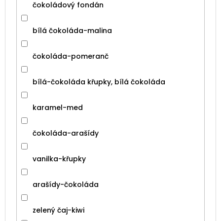
čokoládový fondán
bílá čokoláda-malina
čokoláda-pomeranč
bílá-čokoláda křupky, bílá čokoláda
karamel-med
čokoláda-arašídy
vanilka-křupky
arašídy-čokoláda
zelený čaj-kiwi