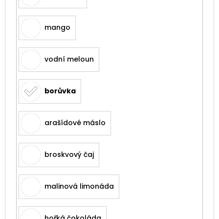
mango
vodní meloun
borůvka
arašídové máslo
broskvový čaj
malinová limonáda
hořká čokoláda