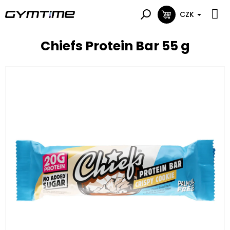
Přejít
na
CZK
NÁKUPNÍ
obsah
KOŠÍK
Chiefs Protein Bar 55 g