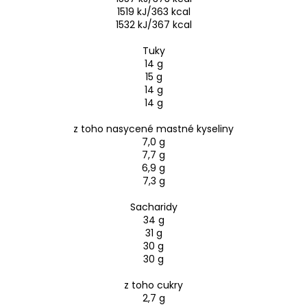
1519 kJ/363 kcal
1532 kJ/367 kcal
Tuky
14 g
15 g
14 g
14 g
z toho nasycené mastné kyseliny
7,0 g
7,7 g
6,9 g
7,3 g
Sacharidy
34 g
31 g
30 g
30 g
z toho cukry
2,7 g