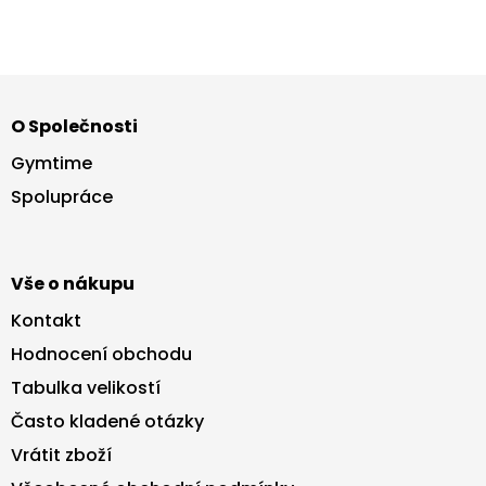
Z
á
O Společnosti
p
a
Gymtime
t
Spolupráce
í
Vše o nákupu
Kontakt
Hodnocení obchodu
Tabulka velikostí
Často kladené otázky
Vrátit zboží