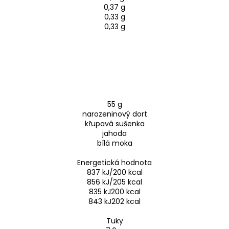
0,37 g
0,33 g
0,33 g
55 g
narozeninový dort
křupavá sušenka
jahoda
bílá moka
Energetická hodnota
837 kJ/200 kcal
856 kJ/205 kcal
835 kJ200 kcal
843 kJ202 kcal
Tuky