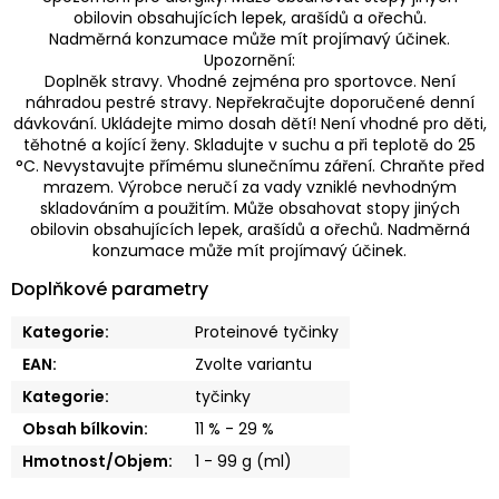
obilovin obsahujících lepek, arašídů a ořechů.
Nadměrná konzumace může mít projímavý účinek.
Upozornění:
Doplněk stravy. Vhodné zejména pro sportovce. Není
náhradou pestré stravy. Nepřekračujte doporučené denní
dávkování. Ukládejte mimo dosah dětí! Není vhodné pro děti,
těhotné a kojící ženy. Skladujte v suchu a při teplotě do 25
°C. Nevystavujte přímému slunečnímu záření. Chraňte před
mrazem. Výrobce neručí za vady vzniklé nevhodným
skladováním a použitím. Může obsahovat stopy jiných
obilovin obsahujících lepek, arašídů a ořechů. Nadměrná
konzumace může mít projímavý účinek.
Doplňkové parametry
Kategorie
:
Proteinové tyčinky
EAN
:
Zvolte variantu
Kategorie
:
tyčinky
Obsah bílkovin
:
11 % - 29 %
Hmotnost/Objem
:
1 - 99 g (ml)