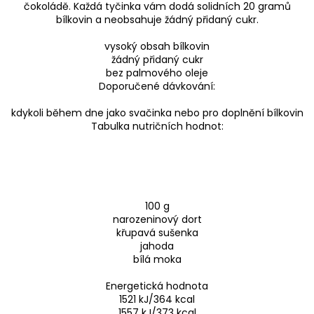
čokoládě. Každá tyčinka vám dodá solidních 20 gramů
bílkovin a neobsahuje žádný přidaný cukr.
vysoký obsah bílkovin
žádný přidaný cukr
bez palmového oleje
Doporučené dávkování:
kdykoli během dne jako svačinka nebo pro doplnění bílkovin
Tabulka nutričních hodnot:
100 g
narozeninový dort
křupavá sušenka
jahoda
bílá moka
Energetická hodnota
1521 kJ/364 kcal
1557 kJ/373 kcal