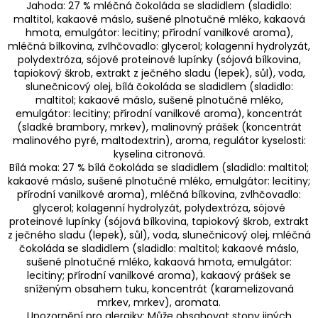
Jahoda: 27 % mléčná čokoláda se sladidlem (sladidlo:
maltitol, kakaové máslo, sušené plnotučné mléko, kakaová
hmota, emulgátor: lecitiny; přírodní vanilkové aroma),
mléčná bílkovina, zvlhčovadlo: glycerol; kolagenní hydrolyzát,
polydextróza, sójové proteinové lupínky (sójová bílkovina,
tapiokový škrob, extrakt z ječného sladu (lepek), sůl), voda,
slunečnicový olej, bílá čokoláda se sladidlem (sladidlo:
maltitol; kakaové máslo, sušené plnotučné mléko,
emulgátor: lecitiny; přírodní vanilkové aroma), koncentrát
(sladké brambory, mrkev), malinovný prášek (koncentrát
malinového pyré, maltodextrin), aroma, regulátor kyselosti:
kyselina citronová.
Bílá moka: 27 % bílá čokoláda se sladidlem (sladidlo: maltitol;
kakaové máslo, sušené plnotučné mléko, emulgátor: lecitiny;
přírodní vanilkové aroma), mléčná bílkovina, zvlhčovadlo:
glycerol; kolagenní hydrolyzát, polydextróza, sójové
proteinové lupínky (sójová bílkovina, tapiokový škrob, extrakt
z ječného sladu (lepek), sůl), voda, slunečnicový olej, mléčná
čokoláda se sladidlem (sladidlo: maltitol; kakaové máslo,
sušené plnotučné mléko, kakaová hmota, emulgátor:
lecitiny; přírodní vanilkové aroma), kakaový prášek se
sníženým obsahem tuku, koncentrát (karamelizovaná
mrkev, mrkev), aromata.
Upozornění pro alergiky: Může obsahovat stopy jiných