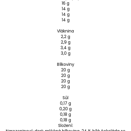
16 g
14 g
14 g
14 g
Vláknina
2,2 g
2,9 g
3,4 g
3,0 g
Bílkoviny
20 g
20 g
20 g
20 g
Sůl
0,17 g
0,20 g
0,18 g
0,18 g
Složení:
Narozeninový dort: mléčná bilkovina, 24 % bílá čokoláda se