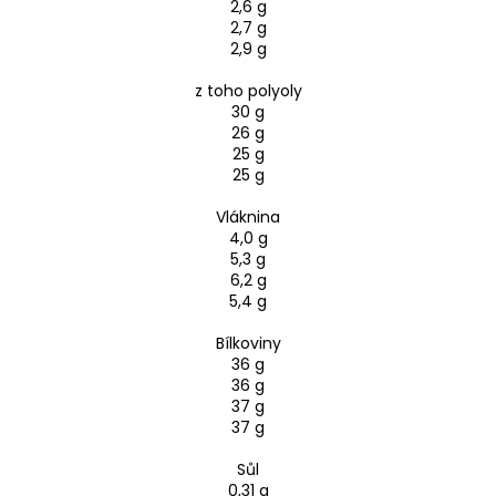
2,6 g
2,7 g
2,9 g
z toho polyoly
30 g
26 g
25 g
25 g
Vláknina
4,0 g
5,3 g
6,2 g
5,4 g
Bílkoviny
36 g
36 g
37 g
37 g
Sůl
0,31 g