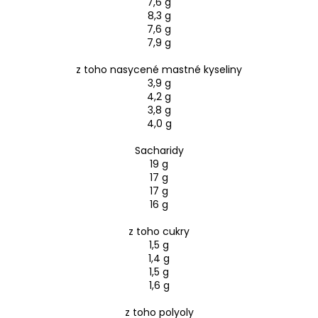
7,6 g
8,3 g
7,6 g
7,9 g
z toho nasycené mastné kyseliny
3,9 g
4,2 g
3,8 g
4,0 g
Sacharidy
19 g
17 g
17 g
16 g
z toho cukry
1,5 g
1,4 g
1,5 g
1,6 g
z toho polyoly