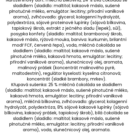
sladidlem (sladidlo: maltitol; kakaové máslo, sušené
plnotučné mléko, emulgátor: lecitiny; přírodní vanilkové
aroma), zvlhčovadlo: glycerol; kolagenní hydrolyzát,
polydextróza, sójové proteinové lupínky (sójová bílkovina,
tapiokový škrob, extrakt z ječného sladu (lepek), sůl),
posypka konfety (sladidlo: maltitol; bramborový škrob,
kakaové máslo, rýžová mouka, barviva: kurkumin, brilantní
modř FCF, červená řepa), voda, mléčná čokoláda se
sladidlem (sladidlo: maltitol; kakaové máslo, sušené
plnotučné mléko, kakaová hmota, emulgátor: lecitiny;
přírodní vanilkové aroma), slunečnicový olej, aromata,
malinový prášek (koncentrát malinového pyré,
maltodextrin), regulátor kyselosti: kyselina citronová;
koncentrát (sladké brambory, mrkev).
Křupavá sušenka: 25 % mléčná čokoláda se sladidlem
(sladidlo: maltitol; kakaové máslo, sušené plnotučné mléko,
kakaová hmota, emulgátor: lecitiny; přírodní vanilkové
aroma), mléčná bílkovina, zvlhčovadlo: glycerol; kolagenní
hydrolyzát, polydextróza, 8% sójové kakaové lupínky (sójová
bílkovina, kakaový prášek, tapiokový škrob), bílá čokoláda se
sladidlem (sladidlo: maltitol; kakaové máslo, sušené
plnotučné mléko, emulgátor: lecitiny; přírodní vanilkové
aroma), voda, slunečnicový olej, aromata.