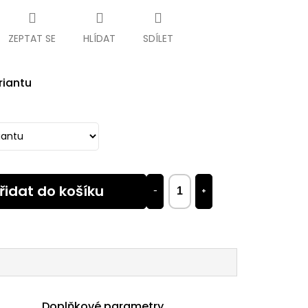
ZEPTAT SE
HLÍDAT
SDÍLET
riantu
řidat do košíku
−
+
Doplňkové parametry