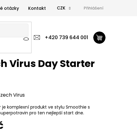
CZK
é otázky
Kontakt
Přihlášení
 výživa
Zdravá výživa
+420 739 644 001
Doplňky
GymTime Magazín
ýživa
Doplňky
GymTime Magazín
Značky
Proviz
h Virus Day Starter
zech Virus
r je komplexní produkt ve stylu Smoothie s
perpotravin pro ten nejlepší start dne.
č