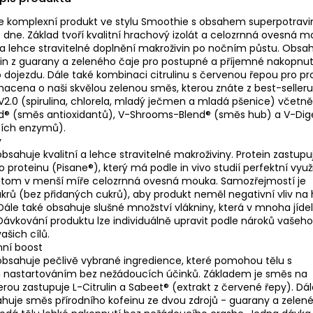
je komplexní produkt ve stylu Smoothie s obsahem superpotravi
rt dne. Základ tvoří kvalitní hrachový izolát a celozrnná ovesná 
 lehce stravitelné doplnění makroživin po nočním půstu. Obsa
ein z guarany a zeleného čaje pro postupné a příjemné nakopnut
dojezdu. Dále také kombinaci citrulinu s červenou řepou pro pro
acena o naši skvělou zelenou směs, kterou znáte z best-seller
2.0 (spirulina, chlorela, mladý ječmen a mladá pšenice) včetně
nd® (směs antioxidantů), V-Shrooms-Blend® (směs hub) a V-Dig
cích enzymů).
y
bsahuje kvalitní a lehce stravitelné makroživiny. Protein zastupuj
 proteinu (Pisane®), který má podle in vivo studií perfektní využi
otom v menší míře celozrnná ovesná mouka. Samozřejmostí je
ů (bez přidaných cukrů), aby produkt neměl negativní vliv na 
. Dále také obsahuje slušné množství vlákniny, která v mnoha jíde
 Dávkování produktu lze individuálně upravit podle nároků vašeho
vašich cílů.
nní boost
obsahuje pečlivě vybrané ingredience, které pomohou tělu s
 nastartováním bez nežádoucích účinků. Základem je směs na
terou zastupuje L-Citrulin a Sabeet® (extrakt z červené řepy). Dá
huje směs přírodního kofeinu ze dvou zdrojů - guarany a zelené