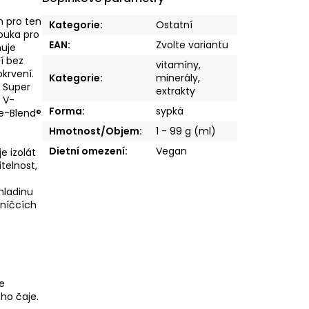
n pro ten
Kategorie
:
Ostatní
mouka pro
EAN
:
Zvolte variantu
huje
í bez
vitamíny,
krvení.
Kategorie
:
minerály,
u Super
extrakty
 V-
Forma
:
sypká
e-Blend®
Hmotnost/Objem
:
1 - 99 g (ml)
Dietní omezení
:
Vegan
e izolát
telnost,
hladinu
lníčcích
le
ho čaje.