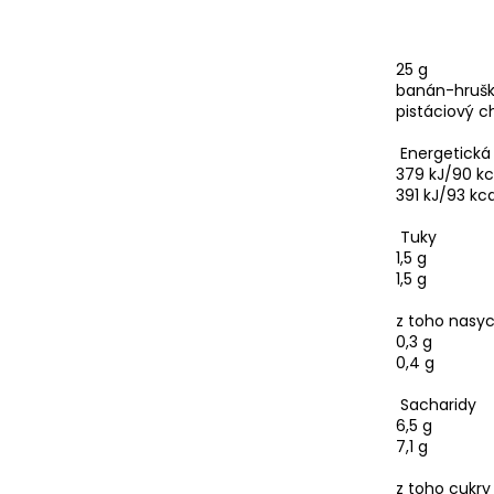
25 g
banán-hrušk
pistáciový 
Energetická
379 kJ/90 kc
391 kJ/93 kca
Tuky
1,5 g
1,5 g
z toho nasy
0,3 g
0,4 g
Sacharidy
6,5 g
7,1 g
z toho cukry