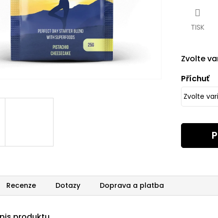
cena:
TISK
Zvolte va
Příchuť
P
Recenze
Dotazy
Doprava a platba
opis produktu