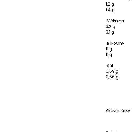
1,2 g
1,4 g
Vláknina
3,2 g
3,1 g
Bílkoviny
11 g
11 g
Sůl
0,69 g
0,66 g
Aktivní látky