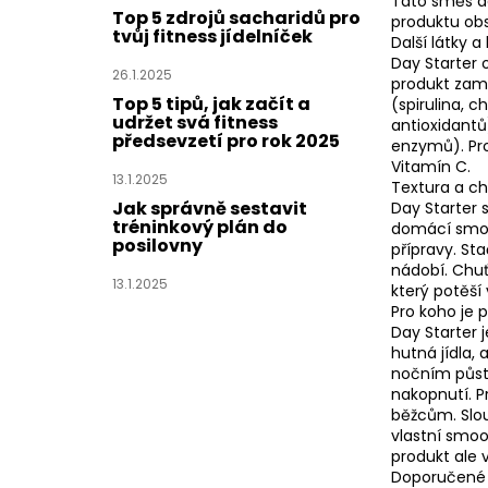
Tato směs d
Top 5 zdrojů sacharidů pro
produktu obs
tvůj fitness jídelníček
Další látky a
Day Starter 
26.1.2025
produkt zamě
Top 5 tipů, jak začít a
(spirulina, 
udržet svá fitness
antioxidant
předsevzetí pro rok 2025
enzymů). Pr
Vitamín C.
13.1.2025
Textura a ch
Jak správně sestavit
Day Starter 
tréninkový plán do
domácí smoo
posilovny
přípravy. St
nádobí. Chuť
13.1.2025
který potěší 
Pro koho je 
Day Starter j
hutná jídla, 
nočním půstu
nakopnutí. P
běžcům. Slouž
vlastní smoo
produkt ale v
Doporučené 