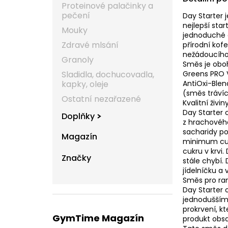
Proteinové palačinky a
pečení
Day Starter 
nejlepší sta
Mouky
jednoduché a
Zdravé mlsání
přírodní kof
nežádoucího 
Granoly
Směs je oboh
Greens PRO V
Sladidla, dochucovadla,
AntiOxi-Ble
kapky, oleje
(směs tráví
Ostatní nezařazené
Kvalitní živin
Day Starter o
Doplňky
z hrachového
sacharidy p
Magazín
minimum cukr
cukru v krvi
Značky
stále chybí.
jídelníčku a 
Směs pro ra
Day Starter 
jednodušším
prokrvení, k
GymTime Magazín
produkt obsa