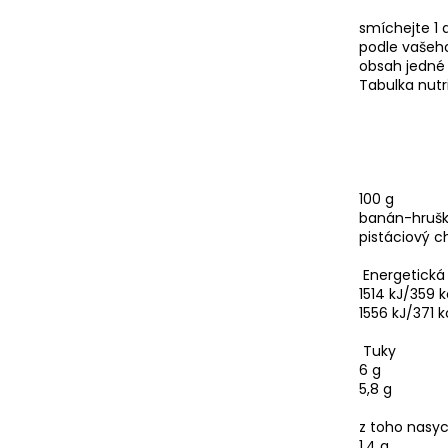
smíchejte 1 
podle vašeho
obsah jedné
Tabulka nutr
100 g
banán-hrušk
pistáciový 
Energetická
1514 kJ/359 k
1556 kJ/371 k
Tuky
6 g
5,8 g
z toho nasy
1,4 g