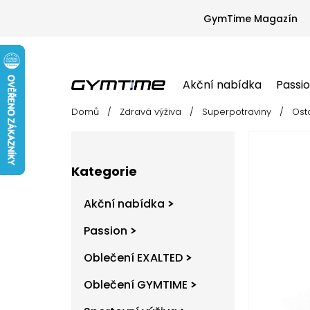
Přejít
na
GymTime Magazín
obsah
Akční nabídka
Passi
Domů
/
Zdravá výživa
/
Superpotraviny
/
Ost
Akční nabídka
Passion
Oblečení EX
P
o
s
Přeskočit
t
Kategorie
kategorie
r
a
Akční nabídka
n
n
Passion
í
Oblečení EXALTED
p
a
Oblečení GYMTIME
n
e