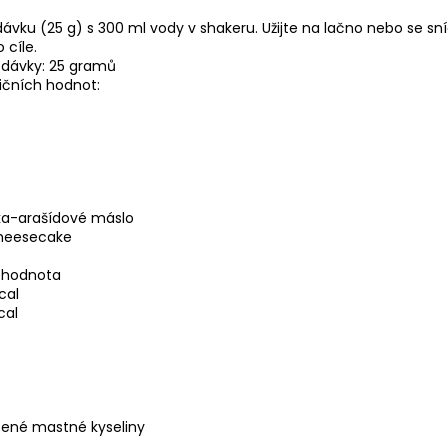
dávku (25 g) s 300 ml vody v shakeru. Užijte na lačno nebo se sn
 cíle.
 dávky: 25 gramů
ičních hodnot:
a-arašídové máslo
cheesecake
 hodnota
cal
cal
cené mastné kyseliny