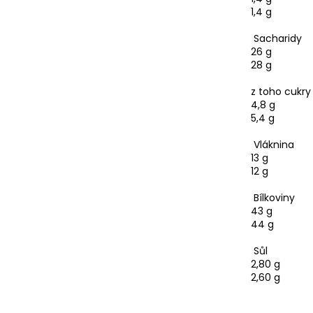
1,4 g
Sacharidy
26 g
28 g
z toho cukry
4,8 g
5,4 g
Vláknina
13 g
12 g
Bílkoviny
43 g
44 g
Sůl
2,80 g
2,60 g