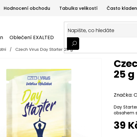
Hodnocení obchodu
Tabulka velikostí
Často kladen
on
Oblečení EXALTED
Oblečení GYMTIME
Sportovní
atní
/
Czech Virus Day Starter 25 g
ALTED
Oblečení GYMTIME
Sportovní výživa
Zdravá v
Czec
25 g
Značka:
C
Day Starte
obsahem su
39 K
Měrná