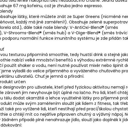
odá tělu lehké nakopnutí bez nežádoucího crashe. Jedna dávka
ahuje 67 mg kofeinu, což je zhruba jedno espresso.
 blendy
obsahuje látky, které můžete znát ze Super Greens (nicméně ne
ňovat, každý má jiné zaměření!). Obsahuje zelené superpotrav
chlorela atd.), dále také naše blendy: V-AntiOxi-Blend® (směs
ů), V-Shrooms-Blend® (směs hub) a V-Dige-Blend® (směs trávíc
o podporu normální funkce imunitního systému je zde přidán ta
uť
svou texturou připomíná smoothie, tedy hustší drink a stejně jak
thie nabízí velké množství benefitů s výhodou extrémně rychl
ačí použít shaker a vodu, není nutné používat mixér nebo špinit da
 jsme vyladili do velice příjemného a vyváženého chuťového prof
většinu uživatelů. Chuť je jemná a přírodní.
produkt určen
e designován pro uživatele, kteří před fyzickou aktivitou nemají r
ale zároveň jim nevyhovuje být úplně na lačno. Pro lidi, kteří chtěj
 tělu dodat okamžitě a lehce využitelné látky pro příjemné pro
rodukt může svým zaměřením sloužit jak lidem z fitness, tak tře
í také pro vytížené lidi, kteří nestíhají před prací/školou chysta
thie a chtějí mít co nejdříve připraven chutný a výživný nápoj. 
 žádném případě plně nenahrazuje jídlo, slouží jako doplněk k jíd
dávkování: