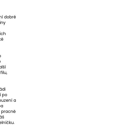
ní dobré
iny
ích
ké
o
é
lší
ilu,
ádi
í po
buzení a
ba
t pracně
Náš
elníčku.