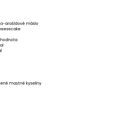
a-arašídové máslo
cheesecake
 hodnota
al
l
cené mastné kyseliny