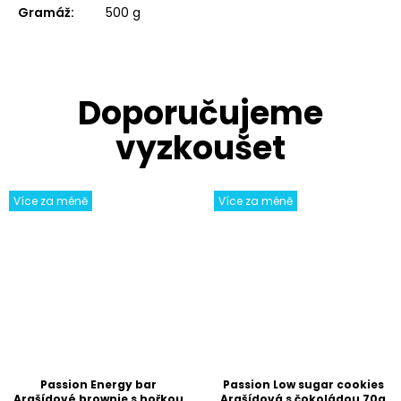
Gramáž
:
500 g
Více za méně
Více za méně
Passion Energy bar
Passion Low sugar cookies
Arašídové brownie s hořkou
Arašídová s čokoládou 70g