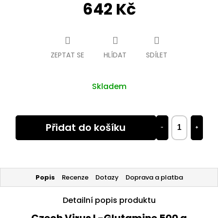
642 Kč
Měrná
cena:
ZEPTAT SE
HLÍDAT
SDÍLET
Skladem
Přidat do košíku
−
+
Popis
Recenze
Dotazy
Doprava a platba
Detailní popis produktu
Czech Virus L-Glutamine 500 g