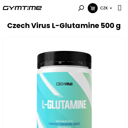
Přejít
na
CZK
NÁKUPNÍ
obsah
KOŠÍK
Czech Virus L-Glutamine 500 g