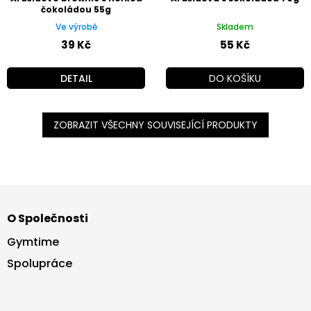
čokoládou 55g
Ve výrobě
Skladem
39 Kč
55 Kč
DETAIL
DO KOŠÍKU
ZOBRAZIT VŠECHNY SOUVISEJÍCÍ PRODUKTY
Z
á
O Společnosti
p
a
Gymtime
t
Spolupráce
í