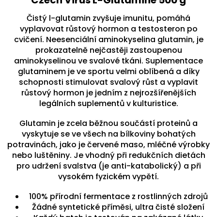
Čistý l-glutamin zvyšuje imunitu, pomáhá
vyplavovat růstový hormon a testosteron po
cvičení. Neesenciální aminokyselina glutamin, je
prokazatelně nejčastěji zastoupenou
aminokyselinou ve svalové tkáni. Suplementace
glutaminem je ve sportu velmi oblíbená a díky
schopnosti stimulovat svalový růst a vyplavit
růstový hormon je jedním z nejrozšířenějších
legálních suplementů v kulturistice.
Glutamin je zcela běžnou součástí proteinů a
vyskytuje se ve všech na bílkoviny bohatých
potravinách, jako je červené maso, mléčné výrobky
nebo luštěniny. Je vhodný při redukčních dietách
pro udržení svalstva (je anti-katabolický) a při
vysokém fyzickém vypětí.
100% přírodní fermentace z rostlinných zdrojů
Žádné syntetické příměsi, ultra čisté složení