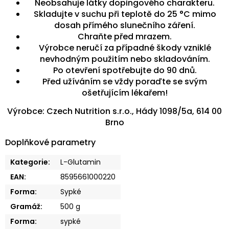
Neobsahuje látky dopingového charakteru.
Skladujte v suchu při teplotě do 25 °C mimo
dosah přímého slunečního záření.
Chraňte před mrazem.
Výrobce neručí za případné škody vzniklé
nevhodným použitím nebo skladováním.
Po otevření spotřebujte do 90 dnů.
Před užíváním se vždy poraďte se svým
ošetřujícím lékařem!
Výrobce: Czech Nutrition s.r.o., Hády 1098/5a, 614 00
Brno
Doplňkové parametry
Kategorie
:
L-Glutamin
EAN
:
8595661000220
Forma
:
Sypké
Gramáž
:
500 g
Forma
:
sypké