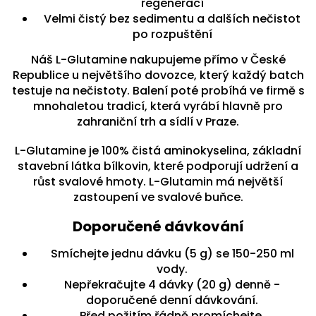
regenerací
Velmi čistý bez sedimentu a dalších nečistot
po rozpuštění
Náš L-Glutamine nakupujeme přímo v České
Republice u největšího dovozce, který každý batch
testuje na nečistoty. Balení poté probíhá ve firmě s
mnohaletou tradicí, která vyrábí hlavně pro
zahraniční trh a sídlí v Praze.
L-Glutamine je 100% čistá aminokyselina, základní
stavební látka bílkovin, které podporují udržení a
růst svalové hmoty. L-Glutamin má největší
zastoupení ve svalové buňce.
Doporučené dávkování
Smíchejte jednu dávku (5 g) se 150-250 ml
vody.
Nepřekračujte 4 dávky (20 g) denně -
doporučené denní dávkování.
Před požitím řádně promíchejte.