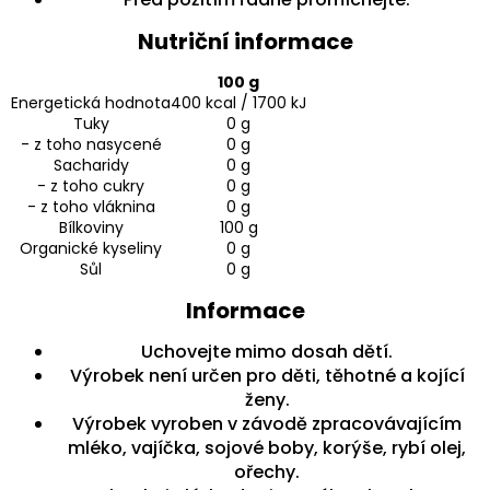
Nutriční informace
100 g
Energetická hodnota
400 kcal / 1700 kJ
Tuky
0 g
- z toho nasycené
0 g
Sacharidy
0 g
- z toho cukry
0 g
- z toho vláknina
0 g
Bílkoviny
100 g
Organické kyseliny
0 g
Sůl
0 g
Informace
Uchovejte mimo dosah dětí.
Výrobek není určen pro děti, těhotné a kojící
ženy.
Výrobek vyroben v závodě zpracovávajícím
mléko, vajíčka, sojové boby, korýše, rybí olej,
ořechy.