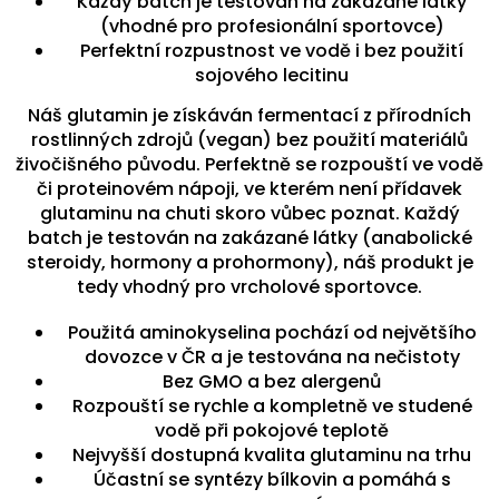
Každý batch je testován na zakázané látky
(vhodné pro profesionální sportovce)
Perfektní rozpustnost ve vodě i bez použití
sojového lecitinu
Náš glutamin je získáván fermentací z přírodních
rostlinných zdrojů (vegan) bez použití materiálů
živočišného původu. Perfektně se rozpouští ve vodě
či proteinovém nápoji, ve kterém není přídavek
glutaminu na chuti skoro vůbec poznat. Každý
batch je testován na zakázané látky (anabolické
steroidy, hormony a prohormony), náš produkt je
tedy vhodný pro vrcholové sportovce.
Použitá aminokyselina pochází od největšího
dovozce v ČR a je testována na nečistoty
Bez GMO a bez alergenů
Rozpouští se rychle a kompletně ve studené
vodě při pokojové teplotě
Nejvyšší dostupná kvalita glutaminu na trhu
Účastní se syntézy bílkovin a pomáhá s