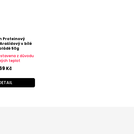
n Proteinový
Arašídový v bílé
oládě 50g
astavena z důvodu
kých teplot
69 Kč
DETAIL