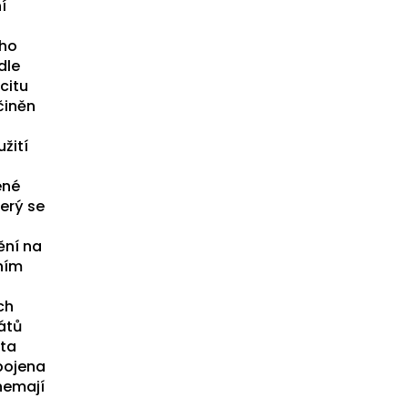
í
ého
dle
citu
činěn
žití
ené
erý se
ění na
vním
ch
átů
ita
spojena
 nemají