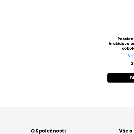
Passion
Arašídové b
čokol
Ve 
3
D
Z
á
p
a
O Společnosti
Vše o