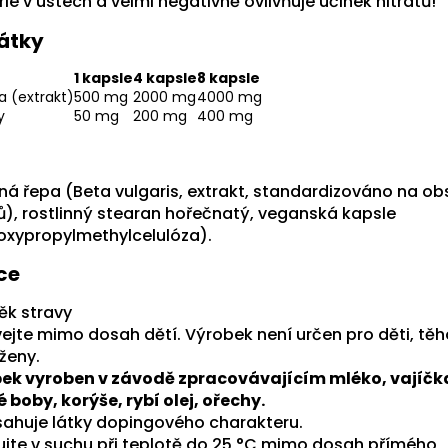
ie v ústech a velmi negativně ovlivňuje účinek nitrátů!
látky
1 kapsle
4 kapsle
8 kapsle
 (extrakt)
500 mg
2000 mg
4000 mg
y
50 mg
200 mg
400 mg
ná řepa (Beta vulgaris, extrakt, standardizováno na o
tů), rostlinný stearan hořečnatý, veganská kapsle
oxypropylmethylcelulóza).
ce
ěk stravy
ejte mimo dosah dětí. Výrobek není určen pro děti, těh
 ženy.
ek vyroben v závodě zpracovávajícím mléko, vajíčk
 boby, korýše, rybí olej, ořechy.
ahuje látky dopingového charakteru.
ujte v suchu při teplotě do 25 °C mimo dosah přímého