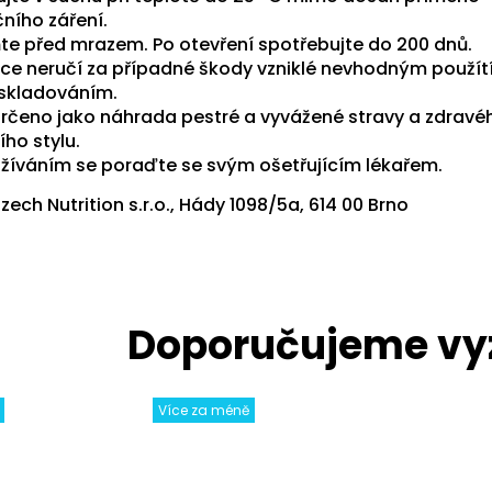
ního záření.
te před mrazem. Po otevření spotřebujte do 200 dnů.
ce neručí za případné škody vzniklé nevhodným použí
skladováním.
určeno jako náhrada pestré a vyvážené stravy a zdravé
ího stylu.
užíváním se poraďte se svým ošetřujícím lékařem.
ech Nutrition s.r.o., Hády 1098/5a, 614 00 Brno
Více za méně