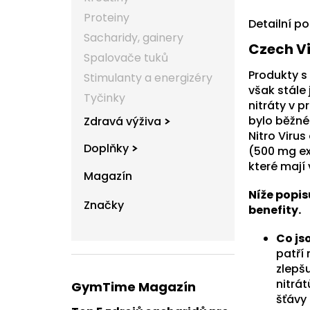
Proteiny
Detailní p
Sacharidy, gainery
Czech Vi
Spalovače tuků
Produkty s
Stimulanty a energizéry
však stále 
Tyčinky
nitráty v p
bylo běžné 
Zdravá výživa
Nitro Virus
Doplňky
(500 mg ex
které mají
Magazín
Níže popis
Značky
benefity.
Co js
patří
zlepšu
nitrá
GymTime Magazín
šťávy 