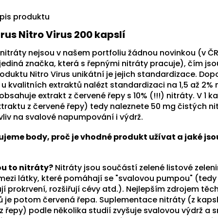
opis produktu
rus Nitro Virus 200 kapslí
 nitráty nejsou v našem portfoliu žádnou novinkou (v Č
jediná značka, která s řepnými nitráty pracuje), čím js
roduktu Nitro Virus unikátní je jejich standardizace. Do
u kvalitních extraktů nalézt standardizaci na 1,5 až 2% n
 obsahuje extrakt z červené řepy s 10% (!!!) nitráty. V 1 ka
traktu z červené řepy) tedy naleznete 50 mg čistých nit
 vliv na svalové napumpování i výdrž.
ujeme body, proč je vhodné produkt užívat a jaké jso
ou to nitráty?
Nitráty jsou součástí zelené listové zelen
 mezi látky, které pomáhají se "svalovou pumpou" (tedy
jí prokrvení, rozšiřují cévy atd.). Nejlepším zdrojem těc
tů je potom červená řepa. Suplementace nitráty (z kaps
z řepy) podle několika studií zvyšuje svalovou výdrž a s