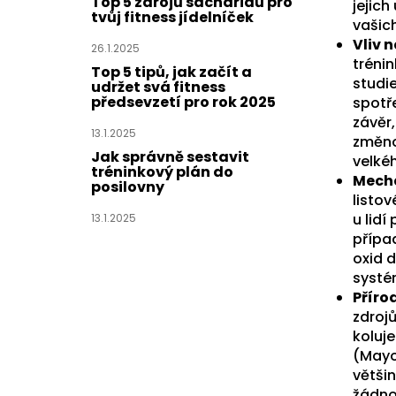
Top 5 zdrojů sacharidů pro
jejic
tvůj fitness jídelníček
vašich
Vliv 
26.1.2025
tréni
Top 5 tipů, jak začít a
studie
udržet svá fitness
předsevzetí pro rok 2025
spotře
závěr
13.1.2025
změnou
Jak správně sestavit
velké
tréninkový plán do
Mecha
posilovny
listo
u lidí
13.1.2025
přípa
oxid d
systé
Příro
zdrojů
koluje
(Mayo
většin
žádnou