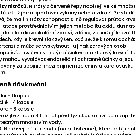
ity nitrátů.
Nitráty z červené řepy nabízejí velké množs
tů, ať už jde o sportovní výkony nebo o zdraví. Ze studií
á, že mají nitráty schopnost silně regulovat průtok krv
ilatace prostřednictvím jejich metabolitu oxidu dusnat
jde o kardiovaskulární zdraví, zdá se, že snižují krevní t
ech, kdy je krevní tlak zvýšen. Zdá se, že k tomu dochází
ertenzí a může se vyskytnout i u jinak zdravých osob
upujících cvičení s malým účinkem na klidový krevní tla
ty mohou vyvolávat endoteliální ochranné účinky a jsou
ovány za spojnici mezi příjmem zeleniny a kardiovasku
ím.
ené dávkování
ní - 1 kapsle
ilé - 4 kapsle
ore - 8 kapsle
 užijte zhruba 30 minut před fyzickou aktivitou a zapijt
tečným množstvím vody.
 Neužívejte ústní vodu (např. Listerine), která zabíjí d