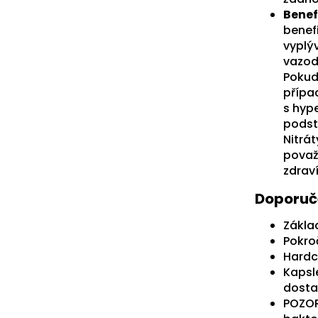
Benef
benefi
vyplýv
vazod
Pokud 
případ
s hyp
podst
Nitrá
považ
zdrav
Doporuč
Základ
Pokroč
Hardc
Kapsle
dosta
POZOR: