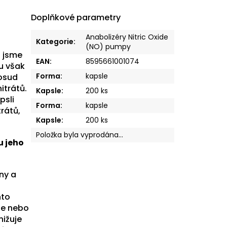
Doplňkové parametry
Anabolizéry Nitric Oxide
Kategorie
:
(NO) pumpy
R jsme
EAN
:
8595661001074
ou však
Forma
:
kapsle
posud
itrátů.
Kapsle
:
200 ks
psli
Forma
:
kapsle
rátů,
Kapsle
:
200 ks
Položka byla vyprodána…
u jeho
iny a
hto
le nebo
nižuje