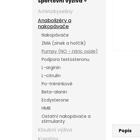
Sportovní výživa
l
Aminokyseliny
Anabolizéry a
nakopávače
Nakopávače
ZMA (zinek a hořčík)
Pumpy (NO - nitric oxide)
Podpora testosteronu
L-arginin
L-citrulin
Po-tréninkové
Beta-alanin
Ecdysterone
HMB
Ostatní nakopávače a
stimulanty
Kloubní výživa
Popis
Kreatiny