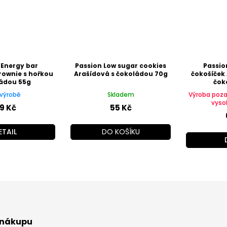
 Energy bar
Passion Low sugar cookies
Passio
rownie s hořkou
Arašídová s čokoládou 70g
čokošíček 
ádou 55g
čok
výrobě
Skladem
Výroba poz
vyso
9 Kč
55 Kč
ETAIL
DO KOŠÍKU
 nákupu