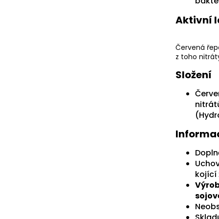
bakter
Aktivní 
Červená řepa
z toho nitrát
Složení
Červe
nitrá
(Hydr
Informa
Dopln
Uchov
kojící
Výrob
sojové
Neobs
Sklad