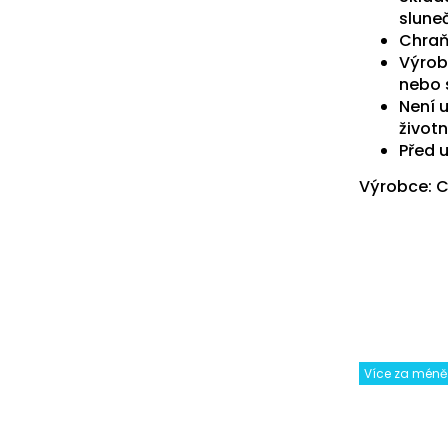
sluneč
Chraň
Výrob
nebo 
Není 
životn
Před 
Výrobce: Cz
Více za méně