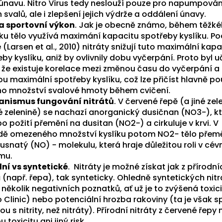
h únavu. Nitro Virus tedy neslouží pouze pro napumpován
 svalů, ale i zlepšení jejich výdrže a oddálení únavy.
na sportovní výkon
. Jak je obecně známo, během těžk
nku tělo využívá maximání kapacitu spotřeby kyslíku. Po
 (Larsen et al., 2010) nitráty snižují tuto maximální kapa
by kyslíku, aniž by ovlivnily dobu vyčerpání. Proto byl u
, že existuje korelace mezi změnou času do vyčerpání a
 maximální spotřeby kyslíku, což lze přičíst hlavně pou
ho množství svalové hmoty během cvičení.
nismus fungování nitrátů
. V červené řepě (a jiné zel
vé zelenině) se nachazí anorganický dusičnan (NO3-), kt
 po požití přemění na dusitan (NO2-) a cirkuluje v krvi. V
dě omezeného množství kyslíku potom NO2- tělo přem
usnatý (NO) - molekulu, která hraje důležitou roli v cé
mu.
dní vs syntetické
. Nitráty je možné získat jak z přírodní
 (např. řepa), tak synteticky. Ohledně syntetických nitr
 několik negativních poznatků, ať už je to zvýšená toxic
 Clinic) nebo potenciální hrozba rakoviny (ta je však 
ou s nitrity, než nitráty). Přírodní nitráty z červené řepy
 toxicitu ani jiný risk.