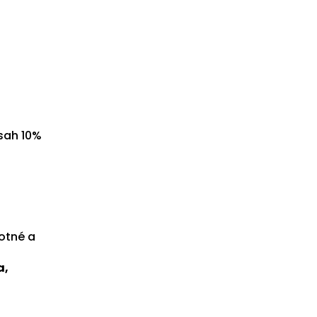
bsah 10%
otné a
a,