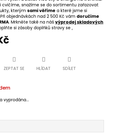
 cvičíme, snažíme se do sortimentu zařazovat
dukty, kterým
sami věříme
a které jsme si
. Při objednávkách nad 2 500 Kč vám
doručíme
ARMA
. Mrkněte také na náš
výprodej skladových
plňte si zásoby doplňků stravy se
.
Kč
ZEPTAT SE
HLÍDAT
SDÍLET
adem
la vyprodána…