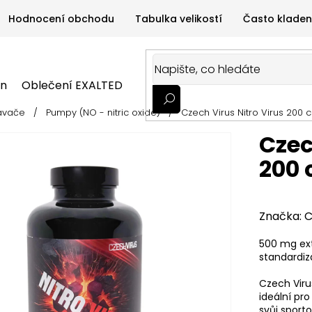
Hodnocení obchodu
Tabulka velikostí
Často kladen
on
Oblečení EXALTED
Oblečení GYMTIME
Sportovní
ávače
/
Pumpy (NO - nitric oxide)
/
Czech Virus Nitro Virus 200 
ALTED
Oblečení GYMTIME
Sportovní výživa
Zdravá v
Czec
200 
Značka:
C
500 mg ext
standardiz
Czech Virus
ideální pr
svůj sporto