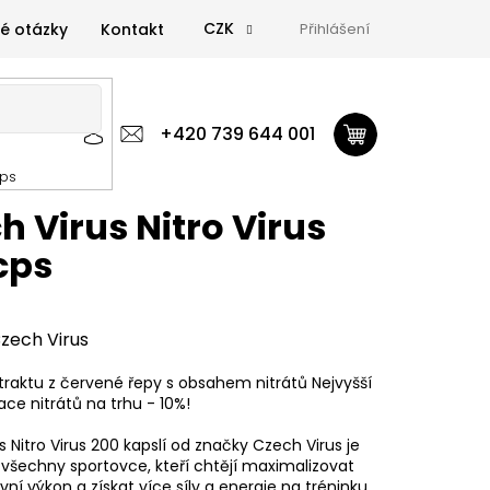
CZK
é otázky
Kontakt
Přihlášení
 výživa
Zdravá výživa
+420 739 644 001
Doplňky
GymTime Magazín
cps
ýživa
Doplňky
GymTime Magazín
Značky
Proviz
h Virus Nitro Virus
cps
zech Virus
raktu z červené řepy s obsahem nitrátů Nejvyšší
ace nitrátů na trhu - 10%!
 Nitro Virus 200 kapslí od značky Czech Virus je
o všechny sportovce, kteří chtějí maximalizovat
vní výkon a získat více síly a energie na tréninku.