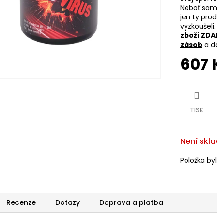
Neboť sami
jen ty pro
vyzkoušeli
zboží ZD
zásob
a do
607 
Měrná
cena:
TISK
Není skl
Položka by
Recenze
Dotazy
Doprava a platba