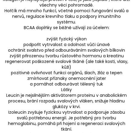
všechny věci pohromadě.
Hořčík má mnoho funkcí, včetně pomoci fungování svalů a
nervů, regulace krevního tlaku a podpory imunitního
systému.
BCAA doplňky se běžně užívají za účelem:
zvýšit fyzický výkon
podpořit vytrvalost a odolnost vůči únavě
ochránit svalstvo před odbouráváním svalových bílkovin
zvýšit přirozenou tvorbu růstového hormonu a kreatinu
regenerovat poškozené svalové tkáně (ale také kosti, vlasy,
kůži)
pozitivně ovlivňovat funkci orgánů, šlach, žláz a tepen
zmírňovat příznaky onemocnění jater
a pomáhat odbourávat tělesný tuk
Látky
Leucin je nejsilnějším aktivátorem proteinu v anabolickém
procesu, brání rozpadu svalových vláken, snižuje hladinu
glukózy v krvi.
Izoleucin zvyšuje fyzickou vytrvalost a podporuje zásobu
svalů potřebnou energií. Je potřebný pro tvorbu
hemoglobinu, pomáhá při hojení a regeneraci svalových
tkání.