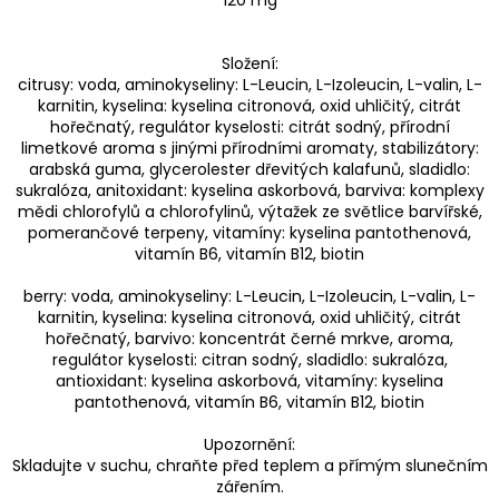
Složení:
citrusy: voda, aminokyseliny: L-Leucin, L-Izoleucin, L-valin, L-
karnitin, kyselina: kyselina citronová, oxid uhličitý, citrát
hořečnatý, regulátor kyselosti: citrát sodný, přírodní
limetkové aroma s jinými přírodními aromaty, stabilizátory:
arabská guma, glycerolester dřevitých kalafunů, sladidlo:
sukralóza, anitoxidant: kyselina askorbová, barviva: komplexy
mědi chlorofylů a chlorofylinů, výtažek ze světlice barvířské,
pomerančové terpeny, vitamíny: kyselina pantothenová,
vitamín B6, vitamín B12, biotin
berry: voda, aminokyseliny: L-Leucin, L-Izoleucin, L-valin, L-
karnitin, kyselina: kyselina citronová, oxid uhličitý, citrát
hořečnatý, barvivo: koncentrát černé mrkve, aroma,
regulátor kyselosti: citran sodný, sladidlo: sukralóza,
antioxidant: kyselina askorbová, vitamíny: kyselina
pantothenová, vitamín B6, vitamín B12, biotin
Upozornění:
Skladujte v suchu, chraňte před teplem a přímým slunečním
zářením.