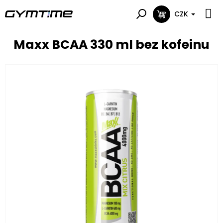
Přejít
na
CZK
NÁKUPNÍ
obsah
KOŠÍK
Maxx BCAA 330 ml bez kofeinu