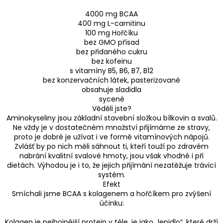
4000 mg BCAA
400 mg L-carnitinu
100 mg Hořčíku
bez GMO přísad
bez přidaného cukru
bez kofeinu
s vitamíny B5, B6, B7, B12
bez konzervačních látek, pasterizované
obsahuje sladidla
sycené
Věděli jste?
Aminokyseliny jsou základní stavební složkou bílkovin a svalů.
Ne vždy je v dostatečném množství přijímáme ze stravy,
proto je dobré je užívat i ve formě vitamínových nápojů.
Zvlášť by po nich měli sáhnout ti, kteří touží po zdravém
nabrání kvalitní svalové hmoty, jsou však vhodné i při
dietách. Výhodou je i to, že jejich přijímání nezatěžuje trávicí
systém.
Efekt
Smíchali jsme BCAA s kolagenem a hořčíkem pro zvýšení
účinku:
Kolagen je nejhojnější protein v těle, je jako „lepidlo“, které drží