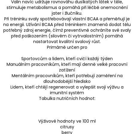
Valin navíc udržuje rovnováhu dusíkatých látek v těle,
stimuluje metabolismus a pomáhá při léčbě onemocnění
jater i žlučníku.
Při tréninku svaly spotřebovávají vlastní BCAA a přeměňují je
na energii. Užívání BCAA před tréninkem znamená dodat tělu
potřebný zdroj energie, čímž preventivně ochráníte své svaly
před poškozením (silovém či vytrvalostním) pomáhá
nastartovat kvalitní svalový růst.
Primárně určen pro
Sportovcům a lidem, kteří cvičí každý týden
Manuálním pracovníkům, kteří mají denně velké pracovní
zatížení
Mentálním pracovníkům, kteří potřebují zaměření na
dlouhodobější hledisko
Lidem, kteří chtějí regenerovat a vylepšit svoji výživu a
imunitní systém
Tabulka nutričních hodnot:
Výživové hodnoty ve 100 ml
citrusy
berry