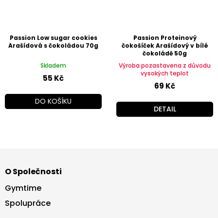
Passion Low sugar cookies
Passion Proteinový
Arašídová s čokoládou 70g
čokošíček Arašídový v bílé
čokoládě 50g
Skladem
Výroba pozastavena z důvodu
vysokých teplot
55 Kč
69 Kč
DO KOŠÍKU
DETAIL
Z
á
O Společnosti
p
a
Gymtime
t
Spolupráce
í