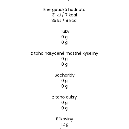
Energetická hodnota
31 kJ / 7 kcal
35 kJ / 8 kcal
Tuky
0 g
0 g
z toho nasycené mastné kyseliny
0 g
0 g
Sacharidy
0 g
0 g
z toho cukry
0 g
0 g
Bílkoviny
1,2 g