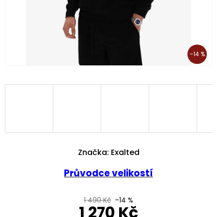
–14 %
Značka:
Exalted
Průvodce velikostí
1 490 Kč
–14 %
1 270 Kč