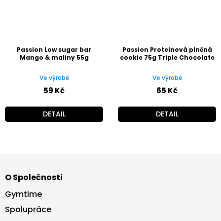
Passion Low sugar bar
Passion Proteinová plněná
Mango & maliny 55g
cookie 75g Triple Chocolate
Ve výrobě
Ve výrobě
59 Kč
65 Kč
DETAIL
DETAIL
Z
á
O Společnosti
p
a
Gymtime
t
Spolupráce
í