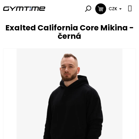
Přejít
na
CZK
NÁKUPNÍ
obsah
KOŠÍK
Exalted California Core Mikina -
černá