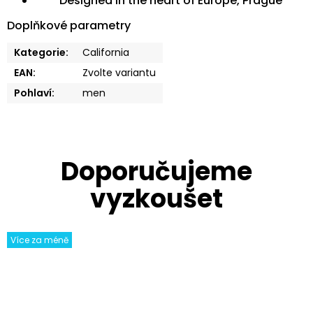
Designed in the heart of Europe, Prague
Doplňkové parametry
Kategorie
:
California
EAN
:
Zvolte variantu
Pohlaví
:
men
Více za méně