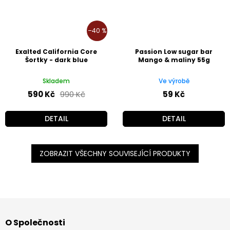
–40 %
Exalted California Core
Passion Low sugar bar
Šortky - dark blue
Mango & maliny 55g
Skladem
Ve výrobě
590 Kč
990 Kč
59 Kč
DETAIL
DETAIL
ZOBRAZIT VŠECHNY SOUVISEJÍCÍ PRODUKTY
Z
á
O Společnosti
p