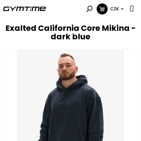
Přejít
na
CZK
NÁKUPNÍ
obsah
KOŠÍK
Exalted California Core Mikina -
dark blue