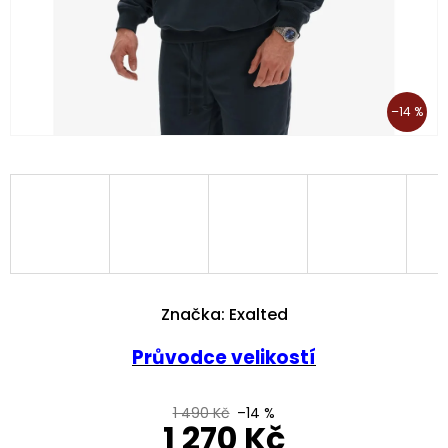
–14 %
Značka:
Exalted
Průvodce velikostí
1 490 Kč
–14 %
1 270 Kč