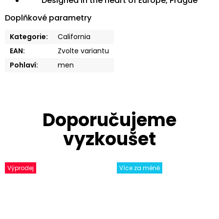
Designed in the heart of Europe, Prague
Doplňkové parametry
Kategorie
:
California
EAN
:
Zvolte variantu
Pohlaví
:
men
Výprodej
Více za méně