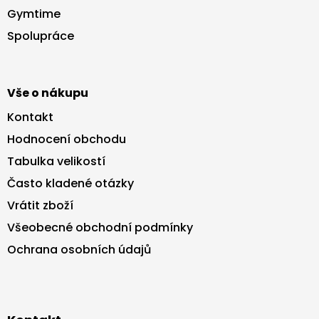
a
Gymtime
t
Spolupráce
í
Vše o nákupu
Kontakt
Hodnocení obchodu
Tabulka velikostí
Často kladené otázky
Vrátit zboží
Všeobecné obchodní podmínky
Ochrana osobních údajů