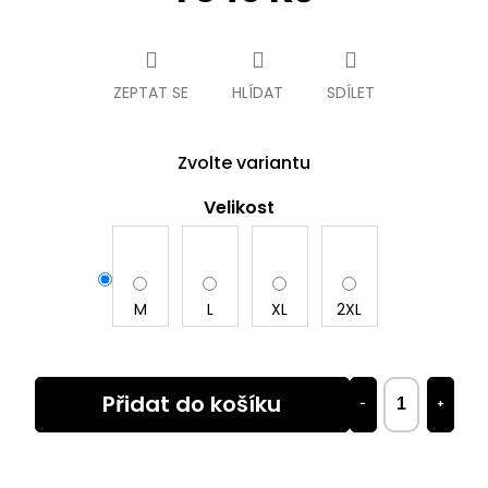
Měrná
cena:
ZEPTAT SE
HLÍDAT
SDÍLET
Zvolte variantu
Velikost
M
L
XL
2XL
Přidat do košíku
−
+