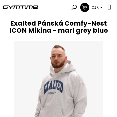
Přejít
na
CZK
NÁKUPNÍ
obsah
KOŠÍK
Exalted Pánská Comfy-Nest
ICON Mikina - marl grey blue