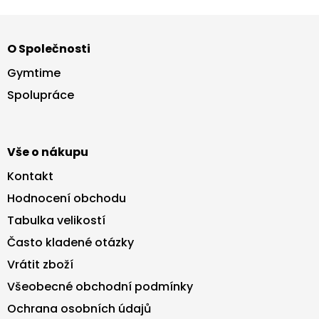
Z
á
O Společnosti
p
a
Gymtime
t
Spolupráce
í
Vše o nákupu
Kontakt
Hodnocení obchodu
Tabulka velikostí
Často kladené otázky
Vrátit zboží
Všeobecné obchodní podmínky
Ochrana osobních údajů