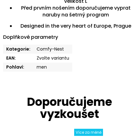
velikost L
Před prvním nošením doporučujeme vyprat
naruby na šetrný program
Designed in the very heart of Europe, Prague
Doplňkové parametry
Kategorie
:
Comfy-Nest
EAN
:
Zvolte variantu
Pohlaví
:
men
Více za méně