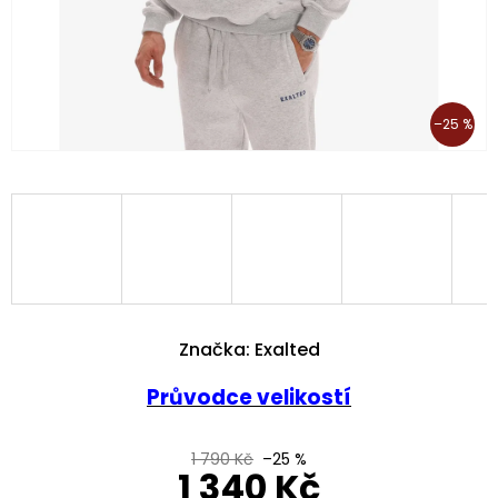
–25 %
Značka:
Exalted
Průvodce velikostí
1 790 Kč
–25 %
1 340 Kč