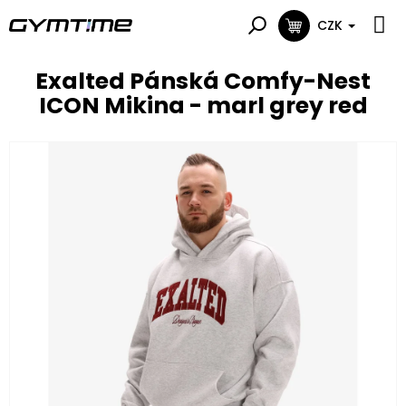
Přejít
na
CZK
NÁKUPNÍ
obsah
KOŠÍK
Exalted Pánská Comfy-Nest
ICON Mikina - marl grey red