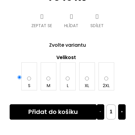
Měrná
cena:
ZEPTAT SE
HLÍDAT
SDÍLET
Zvolte variantu
Velikost
S
M
L
XL
2XL
Přidat do košíku
−
+