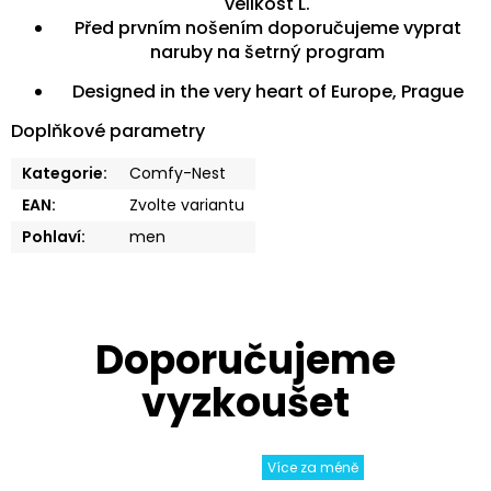
velikost L.
Před prvním nošením doporučujeme vyprat
naruby na šetrný program
Designed in the very heart of Europe, Prague
Doplňkové parametry
Kategorie
:
Comfy-Nest
EAN
:
Zvolte variantu
Pohlaví
:
men
Více za méně