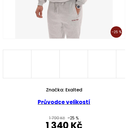
–25 %
Značka:
Exalted
Průvodce velikostí
1 790 Kč
–25 %
1 340 Kč