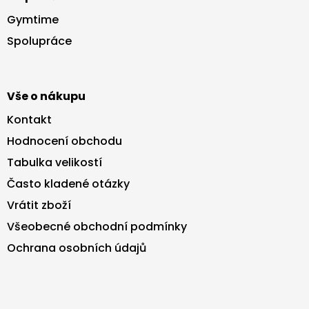
p
a
Gymtime
t
Spolupráce
í
Vše o nákupu
Kontakt
Hodnocení obchodu
Tabulka velikostí
Často kladené otázky
Vrátit zboží
Všeobecné obchodní podmínky
Ochrana osobních údajů