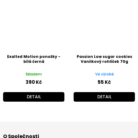
Exalted Motion ponožky -
Passion Low sugar cookies
bílá černá
Vanilkový rohlíček 70g
Skladem
Ve výrobě
390 Kč
55 Kč
DETAIL
DETAIL
Z
á
O Společnosti