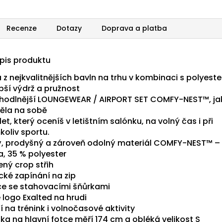
Recenze
Dotazy
Doprava a platba
opis produktu
 z nejkvalitnějších bavln na trhu v kombinaci s polyest
pší výdrž a pružnost
hodlnější LOUNGEWEAR / AIRPORT SET COMFY-NEST™, jak
ěla na sobě
t, který oceníš v letištním salónku, na volný čas i při
koliv sportu.
, prodyšný a zároveň odolný materiál COMFY-NEST™ –
a, 35 % polyester
ený crop střih
cké zapínání na zip
e se stahovacími šňůrkami
 logo Exalted na hrudi
í na trénink i volnočasové aktivity
ka na hlavní fotce měří 174 cm a obléká velikost S