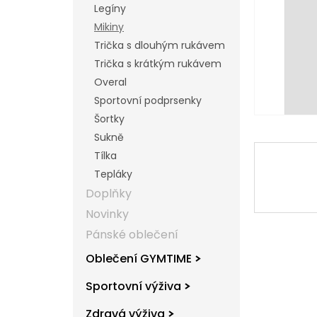
Legíny
l
Mikiny
Trička s dlouhým rukávem
Trička s krátkým rukávem
Overal
Sportovní podprsenky
Šortky
Sukně
Tílka
Tepláky
Doplňky
Novinky
Pánské oblečení
Oblečení GYMTIME
Sportovní výživa
Zdravá výživa