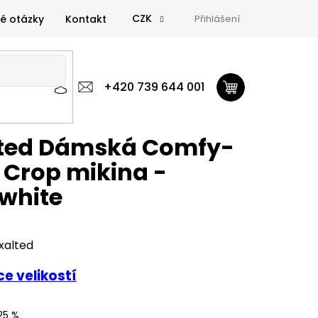
CZK
é otázky
Kontakt
Přihlášení
 výživa
Zdravá výživa
+420 739 644 001
Doplňky
GymTime Magazín
ýživa
Doplňky
GymTime Magazín
Značky
Proviz
lted Dámská Comfy-
 Crop mikina -
white
xalted
e velikostí
25 %