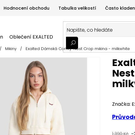
Hodnocení obchodu
Tabulka velikostí
Často kladen
on
Oblečení EXALTED
Oblečení GYMTIME
Sportovní
/
Mikiny
/
Exalted Dámská Comfy-Nest Crop mikina - milkwhite
ALTED
Oblečení GYMTIME
Sportovní výživa
Zdravá v
Exa
Nest
milk
Značka:
E
Průvodc
1 390 Kč
–