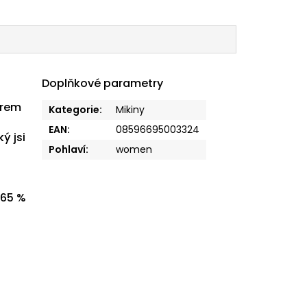
Doplňkové parametry
erem
Kategorie
:
Mikiny
EAN
:
08596695003324
ý jsi
Pohlaví
:
women
 65 %