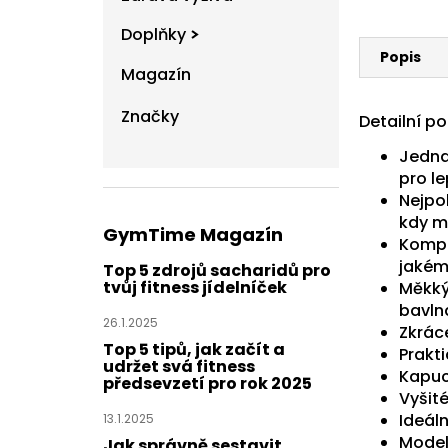
Doplňky
Popis
Magazín
Značky
Detailní p
Jedna
pro le
Nejpo
kdy m
GymTime Magazín
Komple
jakém
Top 5 zdrojů sacharidů pro
tvůj fitness jídelníček
Měkký
bavln
26.1.2025
Zkrác
Top 5 tipů, jak začít a
Prakti
udržet svá fitness
Kapuc
předsevzetí pro rok 2025
Vyšité
Ideáln
13.1.2025
Model
Jak správně sestavit