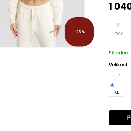
1 04
Měrná
cena:
–25 %
TISK
Skladem
Velikost
XL
P