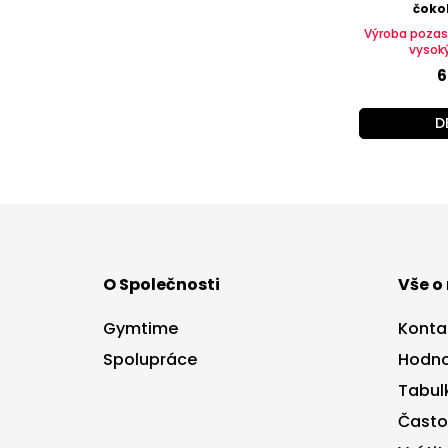
čoko
Výroba pozas
vysok
6
D
Z
á
p
a
O Společnosti
Vše o
t
í
Gymtime
Konta
Spolupráce
Hodno
Tabulk
Často