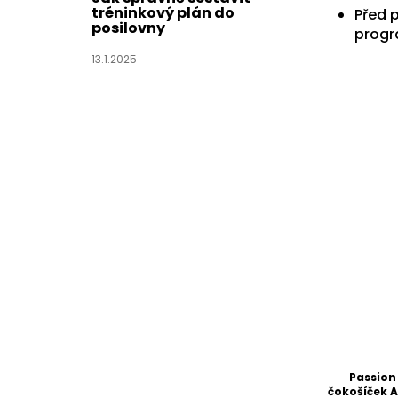
tréninkový plán do
Před 
posilovny
prog
13.1.2025
Passion
čokošíček A