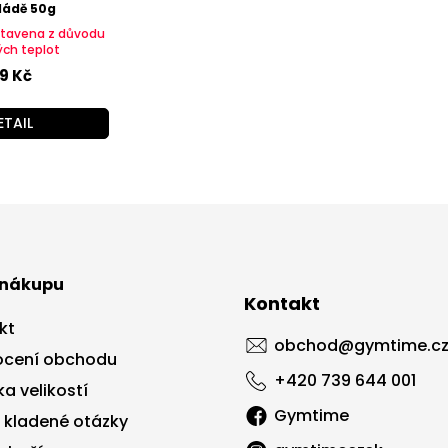
ládě 50g
tavena z důvodu
ých teplot
9 Kč
ETAIL
 nákupu
Kontakt
kt
obchod
@
gymtime.c
cení obchodu
+420 739 644 001
a velikostí
Gymtime
 kladené otázky