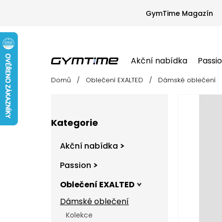
Přejít
na
GymTime Magazín
obsah
Akční nabídka
Passi
Domů
/
Oblečení EXALTED
/
Dámské oblečení
Akční nabídka
Passion
Oblečení EX
P
o
s
Přeskočit
t
Kategorie
kategorie
r
a
Akční nabídka
n
n
Passion
í
Oblečení EXALTED
p
a
Dámské oblečení
n
Kolekce
e