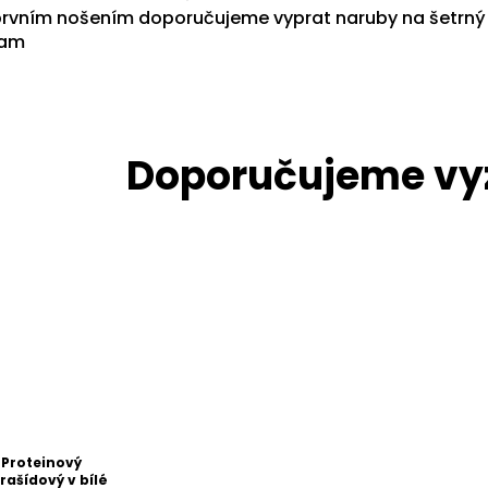
prvním nošením doporučujeme vyprat naruby na šetrný
ram
 Proteinový
rašídový v bílé