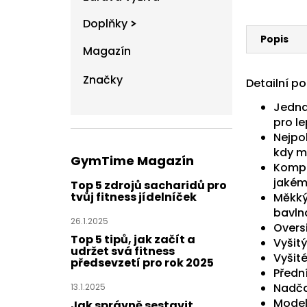
Doplňky
Popis
Magazín
Značky
Detailní p
Jedna
pro le
Nejpo
kdy m
GymTime Magazín
Komple
jakém
Top 5 zdrojů sacharidů pro
tvůj fitness jídelníček
Měkký
bavln
26.1.2025
Overs
Top 5 tipů, jak začít a
Vyšit
udržet svá fitness
Vyšit
předsevzetí pro rok 2025
Předn
Nadča
13.1.2025
Model
Jak správně sestavit