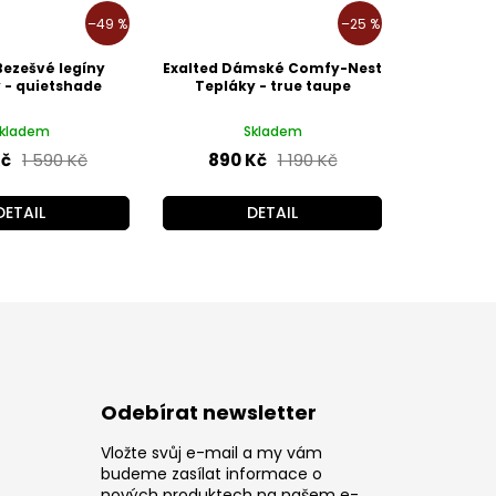
–49 %
–25 %
Bezešvé legíny
Exalted Dámské Comfy-Nest
y - quietshade
Tepláky - true taupe
kladem
Skladem
Kč
1 590 Kč
890 Kč
1 190 Kč
DETAIL
DETAIL
Odebírat newsletter
Vložte svůj e-mail a my vám
z
budeme zasílat informace o
nových produktech na našem e-