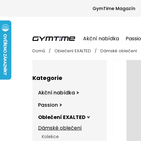
Přejít
na
GymTime Magazín
obsah
Akční nabídka
Passi
Domů
/
Oblečení EXALTED
/
Dámské oblečení
Akční nabídka
Passion
Oblečení EX
P
o
s
Přeskočit
t
Kategorie
kategorie
r
a
Akční nabídka
n
n
Passion
í
Oblečení EXALTED
p
a
Dámské oblečení
n
Kolekce
e