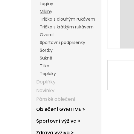
Legíny
l
Mikiny
Trička s dlouhým rukávem
Trička s krátkým rukávem
Overal
Sportovní podprsenky
Šortky
Sukně
Tílka
Tepláky
Doplňky
Novinky
Pánské oblečení
Oblečení GYMTIME
Sportovní výživa
Zdravá výživa