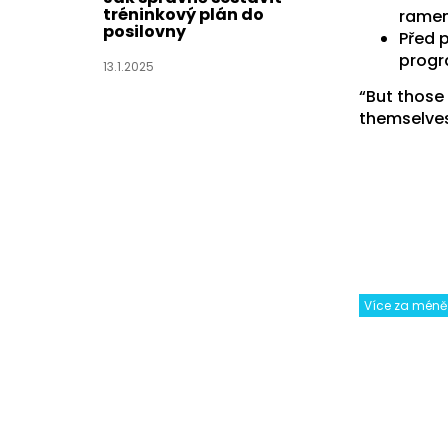
tréninkový plán do
ramen
posilovny
Před 
prog
13.1.2025
“But those
themselves 
Více za méně