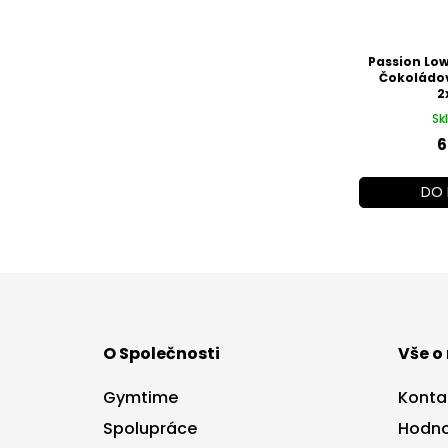
Passion Low
Čokoládo
2
Sk
6
DO 
Z
á
p
a
O Společnosti
Vše o
t
í
Gymtime
Konta
Spolupráce
Hodno