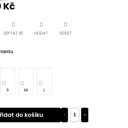
0 Kč
ZEPTAT SE
HLÍDAT
SDÍLET
riantu
S
M
L
řidat do košíku
−
+