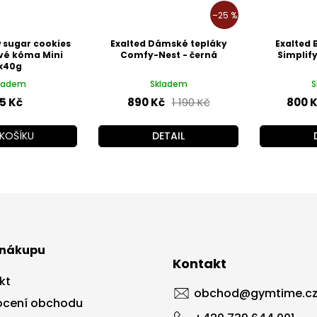
–25 %
 sugar cookies
Exalted Dámské tepláky
Exalted 
vé kóma Mini
Comfy-Nest - černá
Simplif
x40g
ladem
Skladem
S
5 Kč
890 Kč
1 190 Kč
800 
KOŠÍKU
DETAIL
 nákupu
Kontakt
kt
obchod
@
gymtime.c
cení obchodu