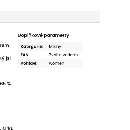
Doplňkové parametry
erem
Kategorie
:
Mikiny
EAN
:
Zvolte variantu
ý jsi
Pohlaví
:
women
 65 %
 šířku