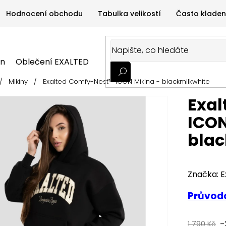
Hodnocení obchodu
Tabulka velikostí
Často kladen
on
Oblečení EXALTED
Oblečení GYMTIME
Sportovní
/
Mikiny
/
Exalted Comfy-Nest™ ICON Mikina - blackmilkwhite
ALTED
Oblečení GYMTIME
Sportovní výživa
Zdravá v
Exa
ICON
blac
Značka:
E
Průvodc
1 790 Kč
–