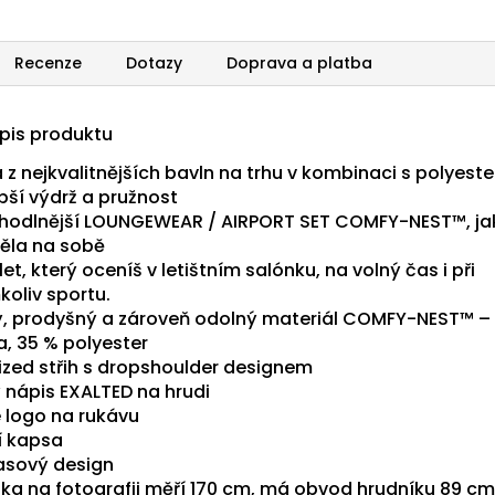
Recenze
Dotazy
Doprava a platba
opis produktu
 z nejkvalitnějších bavln na trhu v kombinaci s polyest
pší výdrž a pružnost
hodlnější LOUNGEWEAR / AIRPORT SET COMFY-NEST™, jak
ěla na sobě
t, který oceníš v letištním salónku, na volný čas i při
koliv sportu.
, prodyšný a zároveň odolný materiál COMFY-NEST™ –
a, 35 % polyester
ized střih s dropshoulder designem
ý nápis EXALTED na hrudi
é logo na rukávu
í kapsa
sový design
ka na fotografii měří 170 cm, má obvod hrudníku 89 cm,