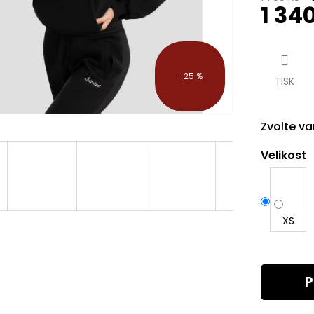
1 34
Měrná
cena:
–25 %
TISK
Zvolte va
Velikost
XS
P